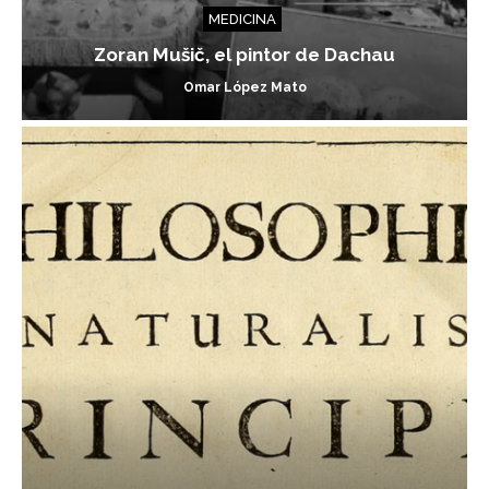
MEDICINA
Zoran Mušič, el pintor de Dachau
Omar López Mato