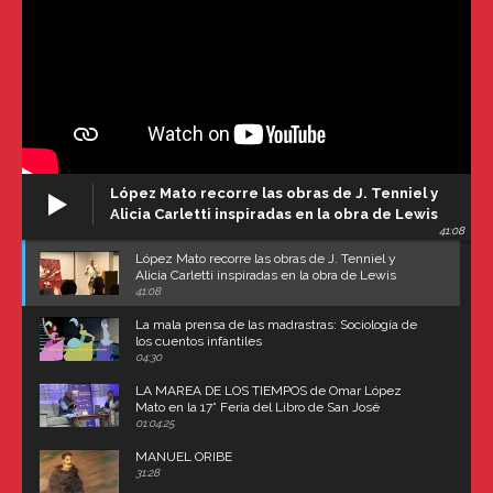
López Mato recorre las obras de J. Tenniel y
Alicia Carletti inspiradas en la obra de Lewis
41:08
Carroll
López Mato recorre las obras de J. Tenniel y
Alicia Carletti inspiradas en la obra de Lewis
Carroll
41:08
La mala prensa de las madrastras: Sociología de
los cuentos infantiles
04:30
LA MAREA DE LOS TIEMPOS de Omar López
Mato en la 17° Feria del Libro de San José
(Uruguay)
01:04:25
MANUEL ORIBE
31:28