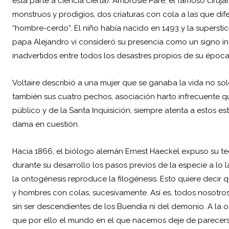
esta parte a ciencia cierta). Ambrosie Paré, el famoso ciruja
monstruos y prodigios, dos criaturas con cola a las que dif
“hombre-cerdo”. El niño había nacido en 1493 y la superstici
papa Alejandro vi consideró su presencia como un signo in
inadvertidos entre todos los desastres propios de su época 
Voltaire describió a una mujer que se ganaba la vida no so
también sus cuatro pechos, asociación harto infrecuente q
público y de la Santa Inquisición, siempre atenta a estos e
dama en cuestión.
Hacia 1866, el biólogo alemán Ernest Haeckel expuso su teo
durante su desarrollo los pasos previos de la especie a lo 
la ontogénesis reproduce la filogénesis. Esto quiere decir 
y hombres con colas, sucesivamente. Así es, todos nosotr
sin ser descendientes de los Buendía ni del demonio. A la 
que por ello el mundo en el que nacemos deje de parecer