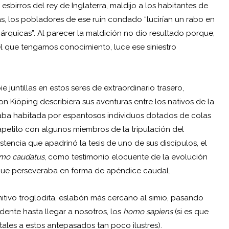
sbirros del rey de Inglaterra, maldijo a los habitantes de
ás, los pobladores de ese ruin condado “lucirían un rabo en
árquicas”. Al parecer la maldición no dio resultado porque,
el que tengamos conocimiento, luce ese siniestro
 juntillas en estos seres de extraordinario trasero,
 Kiöping describiera sus aventuras entre los nativos de la
estaba habitada por espantosos individuos dotados de colas
apetito con algunos miembros de la tripulación del
tencia que apadrinó la tesis de uno de sus discípulos, el
mo caudatus
, como testimonio elocuente de la evolución
que perseveraba en forma de apéndice caudal.
tivo troglodita, eslabón más cercano al simio, pasando
ndente hasta llegar a nosotros, los
homo sapiens
(si es que
les a estos antepasados tan poco ilustres).