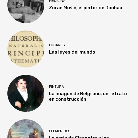
MEDICINA
Zoran Mušič, el pintor de Dachau
LUGARES
Las leyes del mundo
PINTURA
La imagen de Belgrano, un retrato
en construcción
EFEMÉRIDES
La nariz de Cleopatra y las