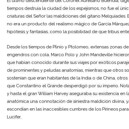
El último descendiente del Coronel Aureliano Buendía, diger
tiempos destruía la ciudad de los espejismos, no fue el úni
criaturas del Señor las maldiciones del gitano Melquíades. 
no era un producto del realismo mágico de García Márquez,
hipótesis y fantasías, como la posibilidad de que tribus ente
Desde los tiempos de Plinio y Ptolomeo, extensas zonas de
engendros con cola. Marco Polo y John Mandeville hiciero
que habían conocido durante sus viajes por exóticos paraj
de prominentes y peludas anatomías, mientras que otros so
sostenían que eran habitantes de la India o de China, otr
que Constantino el Grande desperdigó por su imperio. Notab
y hasta el gran William Harvey aseguraba su existencia en l
anatómica una connotación de siniestra maldición divina, 
escondían en las inaccesibles cumbres de los Pirineos para
Lucifer.