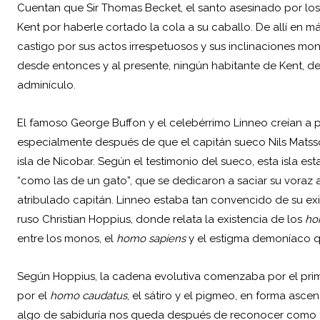
Cuentan que Sir Thomas Becket, el santo asesinado por los e
Kent por haberle cortado la cola a su caballo. De allí en m
castigo por sus actos irrespetuosos y sus inclinaciones mon
desde entonces y al presente, ningún habitante de Kent, d
adminículo.
El famoso George Buffon y el celebérrimo Linneo creían a pie
especialmente después de que el capitán sueco Nils Matsson
isla de Nicobar. Según el testimonio del sueco, esta isla 
“como las de un gato”, que se dedicaron a saciar su voraz 
atribulado capitán. Linneo estaba tan convencido de su exis
ruso Christian Hoppius, donde relata la existencia de los
ho
entre los monos, el
homo sapiens
y el estigma demoníaco 
Según Hoppius, la cadena evolutiva comenzaba por el primi
por el
homo caudatus
, el sátiro y el pigmeo, en forma asce
algo de sabiduría nos queda después de reconocer como ta