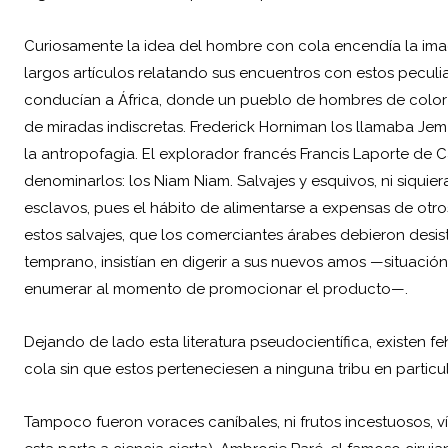
Curiosamente la idea del hombre con cola encendía la imag
largos artículos relatando sus encuentros con estos peculia
conducían a África, donde un pueblo de hombres de color y
de miradas indiscretas. Frederick Horniman los llamaba Jem
la antropofagia. El explorador francés Francis Laporte d
denominarlos: los Niam Niam. Salvajes y esquivos, ni siquie
esclavos, pues el hábito de alimentarse a expensas de otr
estos salvajes, que los comerciantes árabes debieron desis
temprano, insistían en digerir a sus nuevos amos —situac
enumerar al momento de promocionar el producto—.
Dejando de lado esta literatura pseudocientífica, existen 
cola sin que estos perteneciesen a ninguna tribu en particula
Tampoco fueron voraces caníbales, ni frutos incestuosos, 