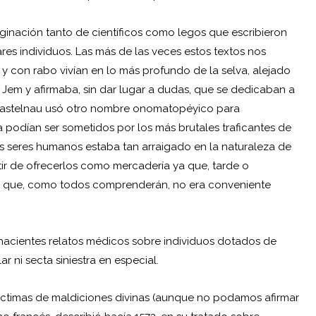
inación tanto de científicos como legos que escribieron
res individuos. Las más de las veces estos textos nos
 con rabo vivían en lo más profundo de la selva, alejado
 Jem y afirmaba, sin dar lugar a dudas, que se dedicaban a
e Castelnau usó otro nombre onomatopéyico para
ra podían ser sometidos por los más brutales traficantes de
os seres humanos estaba tan arraigado en la naturaleza de
tir de ofrecerlos como mercadería ya que, tarde o
ión que, como todos comprenderán, no era conveniente
fehacientes relatos médicos sobre individuos dotados de
r ni secta siniestra en especial.
víctimas de maldiciones divinas (aunque no podamos afirmar