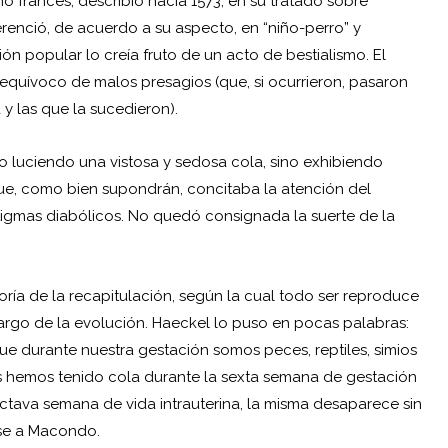
no francés, describió hacía 1573, en su tratado sobre
erenció, de acuerdo a su aspecto, en “niño-perro” y
ón popular lo creía fruto de un acto de bestialismo. El
equívoco de malos presagios (que, si ocurrieron, pasaron
y las que la sucedieron).
lo luciendo una vistosa y sedosa cola, sino exhibiendo
ue, como bien supondrán, concitaba la atención del
stigmas diabólicos. No quedó consignada la suerte de la
ría de la recapitulación, según la cual todo ser reproduce
largo de la evolución. Haeckel lo puso en pocas palabras:
que durante nuestra gestación somos peces, reptiles, simios
os hemos tenido cola durante la sexta semana de gestación
octava semana de vida intrauterina, la misma desaparece sin
se a Macondo.