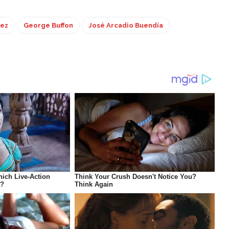
uez
George Buffon
José Arcadio Buendía