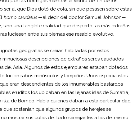
ido por las hormigas mientras el viento del fin de los
co ser al que Dios dotó de cola, sin que pesasen sobre estas
El
homo caudatus
—al decir del doctor Samuel Johnson—
 sino una tangible realidad que despertó las más extrañas
ras luciesen entre sus piernas ese resabio evolutivo.
 ignotas geografías se creían habitadas por estos
n minuciosas descripciones de extraños seres caudados
es del Asia. Algunos de estos ejemplares estaban dotados
lo lucían rabos minúsculos y lampiños. Unos especialistas
os que eran descendientes de los innumerables bastardos
les eruditos los ubicaban en las lejanas islas de Sumatra,
a isla de Borneo. Había quienes daban a esta particularidad
ya que sostenían que algunos grupos de herejes se
 no mostrar sus colas del todo semejantes a las del mismo