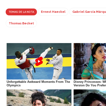
Ernest Haeckel
Gabriel García Márq
TEMAS DE LA NOTA
Thomas Becket