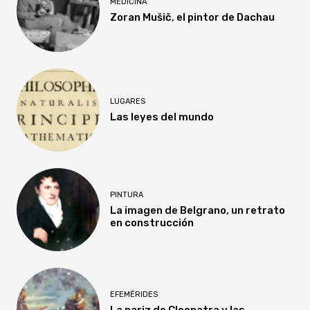
MEDICINA
Zoran Mušič, el pintor de Dachau
LUGARES
Las leyes del mundo
PINTURA
La imagen de Belgrano, un retrato
en construcción
EFEMÉRIDES
La nariz de Cleopatra y las