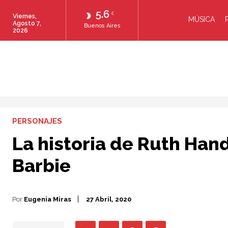
5.6
C
Viernes,
MÚSICA
Agosto 7,
Buenos Aires
2026
PERSONAJES
La historia de Ruth Hand
Barbie
Por
Eugenia Miras
27 Abril, 2020