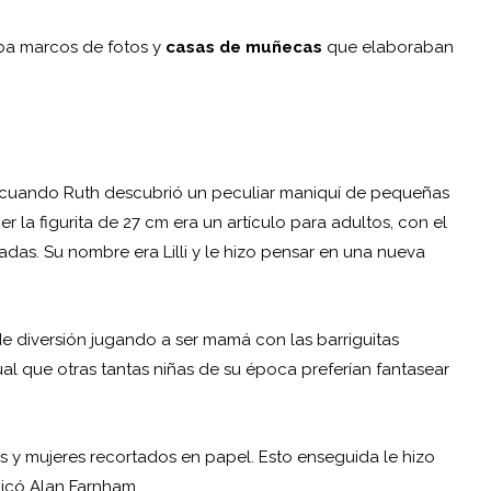
aba marcos de fotos y
casas de muñecas
que elaboraban
za, cuando Ruth descubrió un peculiar maniquí de pequeñas
 la figurita de 27 cm era un artículo para adultos, con el
das. Su nombre era Lilli y le hizo pensar en una nueva
de diversión jugando a ser mamá con las barriguitas
gual que otras tantas niñas de su época preferían fantasear
es y
mujeres
recortados en papel. Esto enseguida le hizo
icó Alan Farnham.