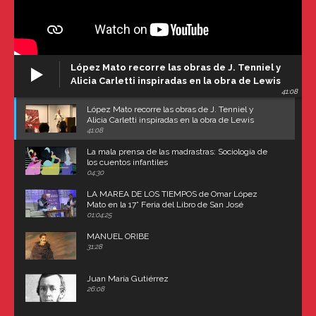
López Mato recorre las obras de J. Tenniel y
Alicia Carletti inspiradas en la obra de Lewis
41:08
Carroll
López Mato recorre las obras de J. Tenniel y
Alicia Carletti inspiradas en la obra de Lewis
Carroll
41:08
La mala prensa de las madrastras: Sociología de
los cuentos infantiles
04:30
LA MAREA DE LOS TIEMPOS de Omar López
Mato en la 17° Feria del Libro de San José
(Uruguay)
01:04:25
MANUEL ORIBE
31:28
Juan María Gutiérrez
26:08