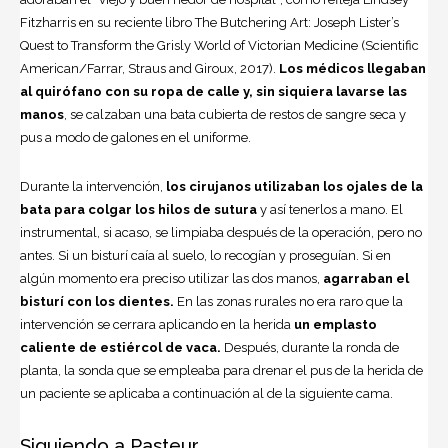
Fitzharris en su reciente libro The Butchering Art: Joseph Lister’s
Quest to Transform the Grisly World of Victorian Medicine (Scientific
American/Farrar, Straus and Giroux, 2017).
Los médicos llegaban
al quirófano con su ropa de calle y, sin siquiera lavarse las
manos
, se calzaban una bata cubierta de restos de sangre seca y
pus a modo de galones en el uniforme.
Durante la intervención,
los cirujanos utilizaban los ojales de la
bata para colgar los hilos de sutura
y así tenerlos a mano. El
instrumental, si acaso, se limpiaba después de la operación, pero no
antes. Si un bisturí caía al suelo, lo recogían y proseguían. Si en
algún momento era preciso utilizar las dos manos,
agarraban el
bisturí con los dientes.
En las zonas rurales no era raro que la
intervención se cerrara aplicando en la herida
un emplasto
caliente de estiércol de vaca.
Después, durante la ronda de
planta, la sonda que se empleaba para drenar el pus de la herida de
un paciente se aplicaba a continuación al de la siguiente cama.
Siguiendo a Pasteur