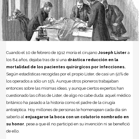
Cuando el 10 de febrero de 1912 moría el cirujano
Joseph Lister
a
los 84 años, dejaba tras de sí una
drástica reducción en la
mortalidad de los pacientes quirúrgicos por infecciones.
Según estadísticas recogidas por el propio Lister, de casi un 50% de
los operados a sólo un 15%. Aunque otros pioneros trabajaban
entonces sobre las mismas ideas, y aunque ciertos expertos han
cuestionado las cifras de Lister, de algo no cabe duda: aquel médico
británico ha pasado a la historia como el padre de la cirugía
antiséptica. Hoy millones de personas le homenajean cada día sin
saberlo al
enjuagarse la boca con un colutorio nombrado en
su honor
, pese a que él no participó en su invención ni se benefició
de ello.