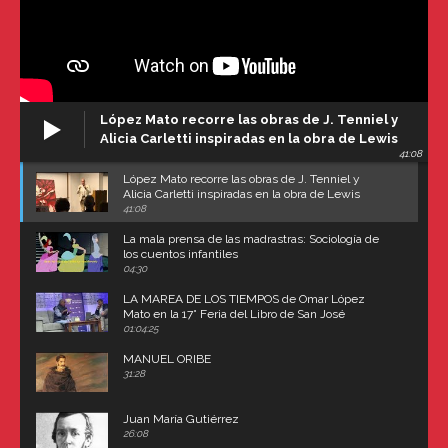
López Mato recorre las obras de J. Tenniel y
Alicia Carletti inspiradas en la obra de Lewis
41:08
Carroll
López Mato recorre las obras de J. Tenniel y
Alicia Carletti inspiradas en la obra de Lewis
Carroll
41:08
La mala prensa de las madrastras: Sociología de
los cuentos infantiles
04:30
LA MAREA DE LOS TIEMPOS de Omar López
Mato en la 17° Feria del Libro de San José
(Uruguay)
01:04:25
MANUEL ORIBE
31:28
Juan María Gutiérrez
26:08