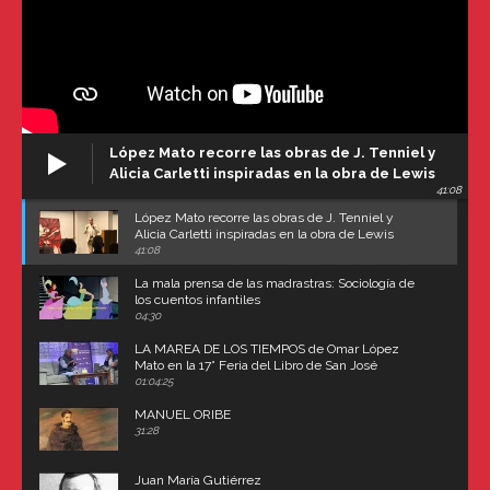
López Mato recorre las obras de J. Tenniel y
Alicia Carletti inspiradas en la obra de Lewis
41:08
Carroll
López Mato recorre las obras de J. Tenniel y
Alicia Carletti inspiradas en la obra de Lewis
Carroll
41:08
La mala prensa de las madrastras: Sociología de
los cuentos infantiles
04:30
LA MAREA DE LOS TIEMPOS de Omar López
Mato en la 17° Feria del Libro de San José
(Uruguay)
01:04:25
MANUEL ORIBE
31:28
Juan María Gutiérrez