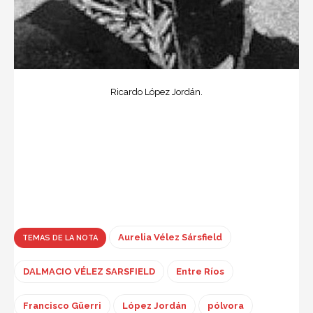
Ricardo López Jordán.
Aurelia Vélez Sársfield
TEMAS DE LA NOTA
DALMACIO VÉLEZ SARSFIELD
Entre Ríos
Francisco Güerri
López Jordán
pólvora