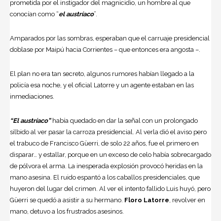
prometida por el instigador del magnicidio, un hombre al que
conocían como “
el austríaco
”.
Amparados por las sombras, esperaban que el carruaje presidencial
doblase por Maipú hacia Corrientes – que entonces era angosta –.
El plan no era tan secreto, algunos rumores habían llegado a la
policía esa noche, y el oficial Latorre y un agente estaban en las
inmediaciones.
“El austríaco”
había quedado en dar la señal con un prolongado
silbido al ver pasar la carroza presidencial. Al verla dió el aviso pero
el trabuco de Francisco Güerri, de solo 22 años, fue el primero en
disparar… y estallar, porque en un exceso de celo había sobrecargado
de pólvora el arma. La inesperada explosión provocó heridas en la
mano asesina. El ruido espantó a los caballos presidenciales, que
huyeron del lugar del crimen. Al ver el intento fallido Luis huyó, pero
Güerri se quedó a asistir a su hermano.
Floro Latorre
, revolver en
mano, detuvo a los frustrados asesinos.