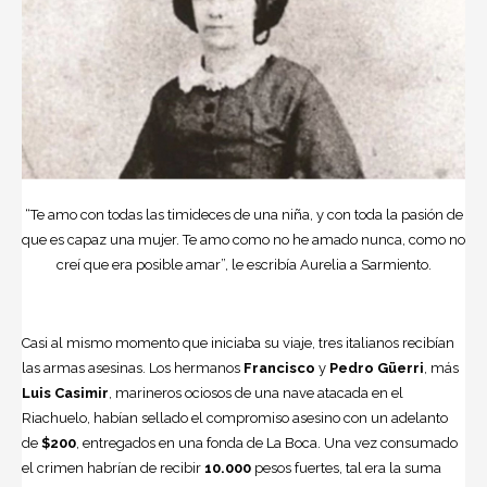
“Te amo con todas las timideces de una niña, y con toda la pasión de
que es capaz una mujer. Te amo como no he amado nunca, como no
creí que era posible amar”, le escribía Aurelia a Sarmiento.
Casi al mismo momento que iniciaba su viaje, tres italianos recibían
las armas asesinas. Los hermanos
Francisco
y
Pedro Güerri
, más
Luis Casimir
, marineros ociosos de una nave atacada en el
Riachuelo, habían sellado el compromiso asesino con un adelanto
de
$200
, entregados en una fonda de La Boca. Una vez consumado
el crimen habrían de recibir
10.000
pesos fuertes, tal era la suma