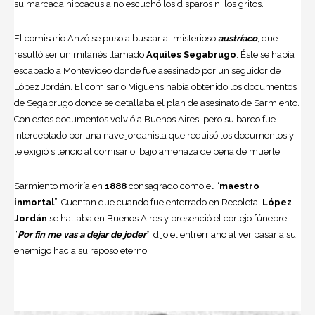
su marcada hipoacusia no escuchó los disparos ni los gritos.
El comisario Anzó se puso a buscar al misterioso
austríaco
, que
resultó ser un milanés llamado
Aquiles Segabrugo
. Éste se había
escapado a Montevideo donde fue asesinado por un seguidor de
López Jordán. El comisario Miguens había obtenido los documentos
de Segabrugo donde se detallaba el plan de asesinato de Sarmiento.
Con estos documentos volvió a Buenos Aires, pero su barco fue
interceptado por una nave jordanista que requisó los documentos y
le exigió silencio al comisario, bajo amenaza de pena de muerte.
Sarmiento moriría en
1888
consagrado como el “
maestro
inmortal
”. Cuentan que cuando fue enterrado en Recoleta,
López
Jordán
se hallaba en Buenos Aires y presenció el cortejo fúnebre.
“
Por fin me vas a dejar de joder
”, dijo el entrerriano al ver pasar a su
enemigo hacia su reposo eterno.