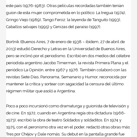
este país (1976-1983). Otras películas recordadas también tenían
guion de esta mujer comprometida en lo político: La tregua (1974),
Gringo Viejo (1989), Tango Feroz: la leyenda de Tanguito (1993),
Caballos salvajes (1995) y Cenizas del paraíso (1997).
Bortnik (Buenos Aires, 7 de enero de 1938 – ibídem, 27 de abril de
2013) estudió Derecho y Letras en la Universidad de Buenos Aires,
pero se inclinó por el periodismo. Escribió en dos medios del célebre
periodista argentino Jacobo Timerman, la revista Primera Plana y el
periódico La Opinión, entre 1967 y 1976. También colaboró con las
revistas Siete Días, Panorama, Semanario y Humor, reconocida por
mantener la crítica y sortear con sagacidad la censura del último
régimen militar que asoló a Argentina.
Poco a poco incursionó como dramaturga y guionista de televisión y
de cine. En 1972, cuando en Argentina regía otra dictadura (1966-
1973), escribió la obra de teatro Soldados y soldaditos. En 1974 y
1975, con el peronismo otra vez en el poder, redactó otras obras más:
Tres por Chéjov y Dale nomás. Su debut en la pantalla grande fue