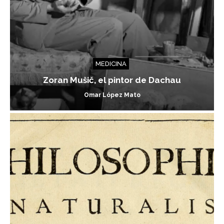
MEDICINA
Zoran Mušič, el pintor de Dachau
Omar López Mato