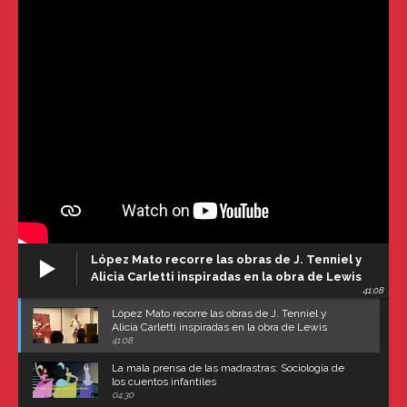
López Mato recorre las obras de J. Tenniel y
Alicia Carletti inspiradas en la obra de Lewis
41:08
Carroll
López Mato recorre las obras de J. Tenniel y
Alicia Carletti inspiradas en la obra de Lewis
Carroll
41:08
La mala prensa de las madrastras: Sociología de
los cuentos infantiles
04:30