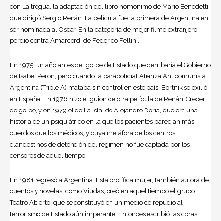
con La tregua, la adaptación del libro homónimo de Mario Benedetti
que dirigió Sergio Renán. La película fue la primera de Argentina en
ser nominada al Oscar. En la categoría de mejor filme extranjero
perdió contra Amarcord, de Federico Fellini.
En 1975, un año antes del golpe de Estado que derribaría el Gobierno
de Isabel Perón, pero cuando la parapolicial Alianza Anticomunista
Argentina (Triple A) mataba sin control en este país, Bortnik se exilió
en España. En 1976 hizo el guion de otra película de Renán, Crecer
de golpe, y en 1979 el de La isla, de Alejandro Doria, que era una
historia de un psiquiátrico en la que los pacientes parecían más
cuerdos que los médicos, y cuya metáfora de los centros
clandestinos de detención del régimen no fue captada por los
censores de aquel tiempo.
En 1981 regresó a Argentina. Esta prolífica mujer, también autora de
cuentos y novelas, como Viudas, creó en aquel tiempo el grupo
Teatro Abierto, que se constituyó en un medio de repudio al
terrorismo de Estado aún imperante. Entonces escribió las obras