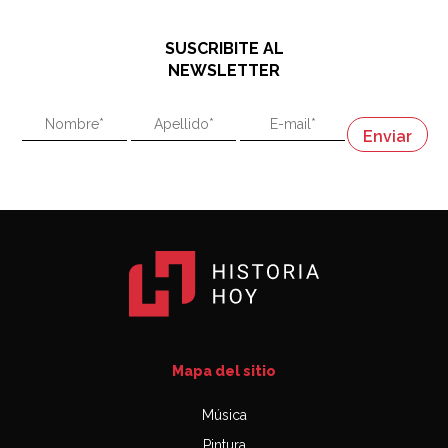
hablando de el Manco Paz (José María Paz)
48:03
SUSCRIBITE AL
"En política, la estupidez no es una desventaja"
NEWSLETTER
02:58
"En política, la estupidez no es una desventaja"
Napoleón
03:06
Mapa del sitio
Música
Pintura