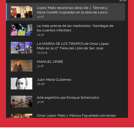
41:08
Carroll
López Mato recorre las obras de J. Tenniel y
Alicia Carletti inspiradas en la obra de Lewis
Carroll
41:08
La mala prensa de las madrastras: Sociología de
los cuentos infantiles
04:30
LA MAREA DE LOS TIEMPOS de Omar López
Mato en la 17° Feria del Libro de San José
(Uruguay)
01:04:25
MANUEL ORIBE
31:28
Juan María Gutiérrez
26:08
Arte argentino por Enrique Scheinsohn
47:26
Omar López Mato y Marcos Figueredo conversan
sobre: Revolución de Lavalle y fusilamiento de
Dorrego
16:42
El historiador y editor argentino, Ricardo de Titto,