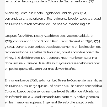
participó en la conquista de la Colonia del Sacramento, en 1777.
Al año siguiente, fue electo Regidor del Cabildo, y en 1781,
comandaba una batería en el Retiro durante la defensa de la ciudad
de Buenos Aires en previsión de una posible invasión inglesa.
Después fue Alférez Real y Alcalde de 2do. Voto del Cabildo, en
1789, continuando como Síndico Procurador General en 1790, 1793
y 1794. Durante este período trabajó activamente en la dirección del
“empedrado” de las calles de la ciudad, con el apoyo financiero del
Virrey. El 6 de febrero de 1795, contrajo matrimonio con su prima
doña Justina Rufina de Basavilbaso, cuyos intereses debió defender
en pelitos que se dilataron por más de veinte años.
En noviembre de 1796, se lo nombró Teniente Coronel de las milicias
de Buenos Aires, cargo que ocupó hasta 1802, habiendo ascendido a
Coronel. Luego pasó a ser comandante del Batallón de Voluntarios
de Infantería de la Ciudad tomando una parte muy activa y heroica
en las invasiones inglesas. El general Beresford le exigió prestar