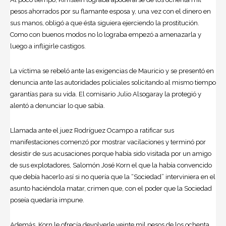
pesos ahorrados por su flamante esposa y, una vez con el dinero en
sus manos, obligó a que ésta siguiera ejerciendo la prostitución.
Como con buenos modos no lo lograba empezó a amenazarla y
luego a infligirle castigos.
La víctima se rebeló ante las exigencias de Mauricio y se presentó en
denuncia ante las autoridades policiales solicitando al mismo tiempo
garantías para su vida. El comisario Julio Alsogaray la protegió y
alentó a denunciar lo que sabía.
Llamada ante el juez Rodríguez Ocampo a ratificar sus
manifestaciones comenzó por mostrar vacilaciones y terminó por
desistir de sus acusaciones porque había sido visitada por un amigo
de sus explotadores, Salomón José Korn el que la había convencido
que debía hacerlo así si no quería que la “Sociedad” interviniera en el
asunto haciéndola matar, crimen que, con el poder que la Sociedad
poseía quedaría impune.
Además, Korn le ofrecía devolverle veinte mil pesos de los ochenta