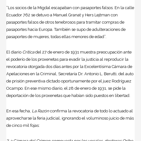
“Los socios de la Migdal escapaban con pasaportes falsos. En la calle
Ecuador 762 se detuvo a Manuel Granat y Hers Lejtman con
pasaportes falsos de otros tenebrosos para tramitar compras de
pasaportes hacia Europa. También se supo de adulteraciones de
pasaportes de
mujeres
, todas ellas menores de edad”.
El diario
Crítica
del 27 de enero de 1931 muestra preocupación ante
el poderío de los proxenetas para evadir la justicia al reproducir la
revocatoria otorgada dos días antes por la Excelentísima Cámara de
Apelaciones en la Criminal, Secretaría Dr. Antonio L. Berutti, del auto
de prisión preventiva dictado oportunamente por el juez Rodríguez
Ocampo. En ese mismo diario, el 28 de enero de 1931, se pide la
deportación de los proxenetas que habían sido puestos en libertad.
En esa fecha,
La Razón
confirma la revocatoria de todo lo actuado al
aprovecharse la feria judicial, ignorando el voluminoso juicio de más
de cinco mil fojas:
“La Cámara del Crimen compuesta por los vocales, doctores Oribe,