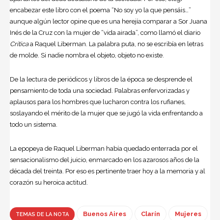
encabezar este libro con el poema “No soy yo la que pensáis…”
aunque algún lector opine que es una herejía comparar a Sor Juana
Inés de la Cruz con la mujer de “vida airada”, como llamó el diario
Crítica
a Raquel Liberman. La palabra puta, no se escribía en letras
de molde. Si nadie nombra el objeto, objeto no existe.
De la lectura de periódicos y libros de la época se desprende el
pensamiento de toda una sociedad. Palabras enfervorizadas y
aplausos para los hombres que lucharon contra los rufianes,
soslayando el mérito de la mujer que se jugó la vida enfrentando a
todo un sistema.
La epopeya de Raquel Liberman había quedado enterrada por el
sensacionalismo del juicio, enmarcado en los azarosos años de la
década del treinta. Por eso es pertinente traer hoy a la memoria y al
corazón su heroica actitud.
Buenos Aires
Clarín
Mujeres
TEMAS DE LA NOTA