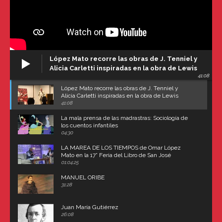
López Mato recorre las obras de J. Tenniel y
Alicia Carletti inspiradas en la obra de Lewis
41:08
Carroll
López Mato recorre las obras de J. Tenniel y
Alicia Carletti inspiradas en la obra de Lewis
Carroll
41:08
La mala prensa de las madrastras: Sociología de
los cuentos infantiles
04:30
LA MAREA DE LOS TIEMPOS de Omar López
Mato en la 17° Feria del Libro de San José
(Uruguay)
01:04:25
MANUEL ORIBE
31:28
Juan María Gutiérrez
26:08