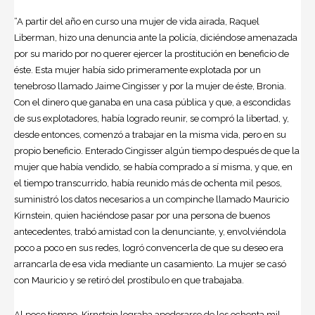
“A partir del año en curso una mujer de vida airada, Raquel
Liberman, hizo una denuncia ante la policía, diciéndose amenazada
por su marido por no querer ejercer la prostitución en beneficio de
éste. Esta mujer había sido primeramente explotada por un
tenebroso llamado Jaime Cingisser y por la mujer de éste, Bronia.
Con el dinero que ganaba en una casa pública y que, a escondidas
de sus explotadores, había logrado reunir, se compró la libertad, y,
desde entonces, comenzó a trabajar en la misma vida, pero en su
propio beneficio. Enterado Cingisser algún tiempo después de que la
mujer que había vendido, se había comprado a sí misma, y que, en
el tiempo transcurrido, había reunido más de ochenta mil pesos,
suministró los datos necesarios a un compinche llamado Mauricio
Kirnstein, quien haciéndose pasar por una persona de buenos
antecedentes, trabó amistad con la denunciante, y, envolviéndola
poco a poco en sus redes, logró convencerla de que su deseo era
arrancarla de esa vida mediante un casamiento. La mujer se casó
con Mauricio y se retiró del prostíbulo en que trabajaba.
Al poco tiempo, Kirnstein lograba apoderarse de los ochenta mil