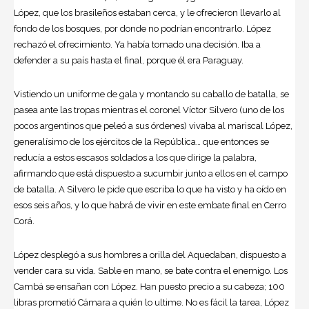
López, que los brasileños estaban cerca, y le ofrecieron llevarlo al
fondo de los bosques, por donde no podrían encontrarlo. López
rechazó el ofrecimiento. Ya había tomado una decisión. Iba a
defender a su país hasta el final, porque él era Paraguay.
Vistiendo un uniforme de gala y montando su caballo de batalla, se
pasea ante las tropas mientras el coronel Víctor Silvero (uno de los
pocos argentinos que peleó a sus órdenes) vivaba al mariscal López,
generalísimo de los ejércitos de la República… que entonces se
reducía a estos escasos soldados a los que dirige la palabra,
afirmando que está dispuesto a sucumbir junto a ellos en el campo
de batalla. A Silvero le pide que escriba lo que ha visto y ha oído en
esos seis años, y lo que habrá de vivir en este embate final en Cerro
Corá.
López desplegó a sus hombres a orilla del Aquedaban, dispuesto a
vender cara su vida. Sable en mano, se bate contra el enemigo. Los
Cambá se ensañan con López. Han puesto precio a su cabeza; 100
libras prometió Cámara a quién lo ultime. No es fácil la tarea, López