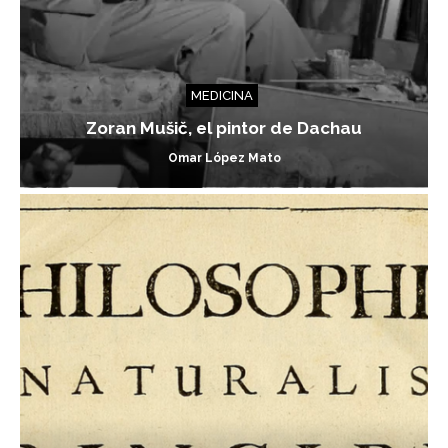
MEDICINA
Zoran Mušič, el pintor de Dachau
Omar López Mato