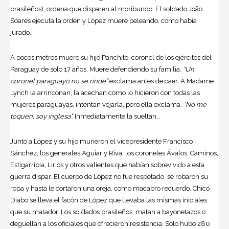
brasileños), ordena que disparen al moribundo. El soldado João
Soares ejecuta la orden y López muere peleando, como había
jurado.
A pocos metros muere su hijo Panchito, coronel de los ejércitos del
Paraguay de solo 17 años. Muere defendiendo su familia.
“Un
coronel paraguayo no se rinde”
exclama antes de caer
.
A Madame
Lynch la arrinconan, la acechan como lo hicieron con todas las
mujeres paraguayas, intentan vejarla, pero ella exclama,
“No me
toquen, soy inglesa”.
Inmediatamente la sueltan…
Junto a López y su hijo murieron el vicepresidente Francisco
Sánchez, los generales Aguiar y Riva, los coroneles Ávalos, Caminos,
Estigarribia, Lirios y otros valientes que habían sobrevivido a esta
guerra dispar. El cuerpo de López no fue respetado, se robaron su
ropa y hasta le cortaron una oreja, como macabro recuerdo. Chico
Diabo se lleva el facón de López que llevaba las mismas iniciales
que su matador. Los soldados brasileños, matan a bayonetazos o
degüellan a los oficiales que ofrecieron resistencia. Solo hubo 280