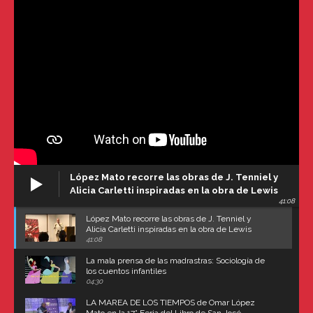
López Mato recorre las obras de J. Tenniel y
Alicia Carletti inspiradas en la obra de Lewis
41:08
Carroll
López Mato recorre las obras de J. Tenniel y
Alicia Carletti inspiradas en la obra de Lewis
Carroll
41:08
La mala prensa de las madrastras: Sociología de
los cuentos infantiles
04:30
LA MAREA DE LOS TIEMPOS de Omar López
Mato en la 17° Feria del Libro de San José