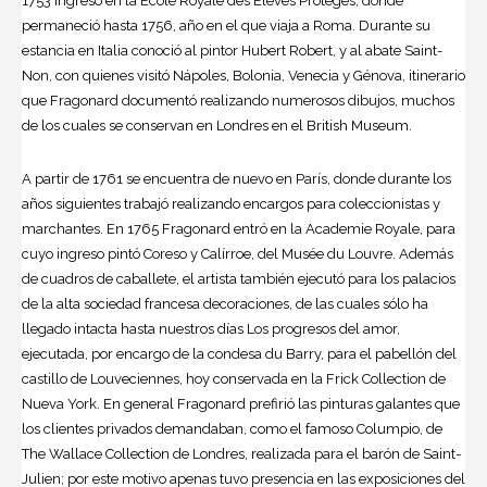
1753 ingresó en la École Royale des Elèves Protéges, donde
permaneció hasta 1756, año en el que viaja a Roma. Durante su
estancia en Italia conoció al pintor Hubert Robert, y al abate Saint-
Non, con quienes visitó Nápoles, Bolonia, Venecia y Génova, itinerario
que Fragonard documentó realizando numerosos dibujos, muchos
de los cuales se conservan en Londres en el British Museum.
A partir de 1761 se encuentra de nuevo en París, donde durante los
años siguientes trabajó realizando encargos para coleccionistas y
marchantes. En 1765 Fragonard entró en la Academie Royale, para
cuyo ingreso pintó Coreso y Calírroe, del Musée du Louvre. Además
de cuadros de caballete, el artista también ejecutó para los palacios
de la alta sociedad francesa decoraciones, de las cuales sólo ha
llegado intacta hasta nuestros días Los progresos del amor,
ejecutada, por encargo de la condesa du Barry, para el pabellón del
castillo de Louveciennes, hoy conservada en la Frick Collection de
Nueva York. En general Fragonard prefirió las pinturas galantes que
los clientes privados demandaban, como el famoso Columpio, de
The Wallace Collection de Londres, realizada para el barón de Saint-
Julien; por este motivo apenas tuvo presencia en las exposiciones del