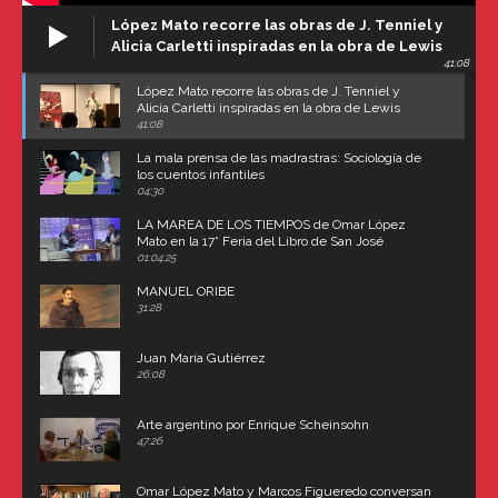
López Mato recorre las obras de J. Tenniel y
Alicia Carletti inspiradas en la obra de Lewis
41:08
Carroll
López Mato recorre las obras de J. Tenniel y
Alicia Carletti inspiradas en la obra de Lewis
Carroll
41:08
La mala prensa de las madrastras: Sociología de
los cuentos infantiles
04:30
LA MAREA DE LOS TIEMPOS de Omar López
Mato en la 17° Feria del Libro de San José
(Uruguay)
01:04:25
MANUEL ORIBE
31:28
Juan María Gutiérrez
26:08
Arte argentino por Enrique Scheinsohn
47:26
Omar López Mato y Marcos Figueredo conversan