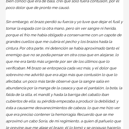
bien conocí que era de bala, creí que sólo fuera contusión, por el
poco dolor que de pronto me causó.
Sin embargo, el brazo perdió su fuerza y yo tuve que dejar el fusil y
tomar la espada con la otra mano, pero sin ver sangre ni herida,
porque el frío me había obligado a conservarme con un capote de
grandes cuellos que me cubría el pecho y los brazos hasta la
cintura. Por otra parte, mi detención se había aproximado tanto el
enemigo que no se podía pensar en otra cosa que en alejarse, lo
que me era tanto más urgente por ser de los últimos que lo
verificaban. Mi brazo se entorpecía cada vez más, y el dolor que
sobrevino me advirtió que era algo más que contusión lo que lo
afectaba; un poco más tarde observé que la sangre salía en
abundancia por la manga de la casaca y que el pantalón, la bota, la
falda de la silla, el mandil y hasta la barriga del caballo iban
cubiertos de ella; su pérdida empezaba a producir la debilidad, y
ésta a causarme desvanecimientos de cabeza, lo que me hizo ver
que era preciso contener la hemorragia. Recuerdo que se me
aproximó un cabo Soria, de mi regimiento, a quien di pañuelo que
le previne que me atase el brazo; él lo tomó y se propuso hacerlo,