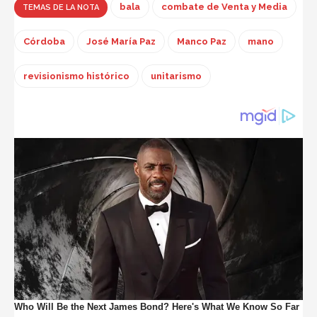
bala
combate de Venta y Media
TEMAS DE LA NOTA
Córdoba
José María Paz
Manco Paz
mano
revisionismo histórico
unitarismo