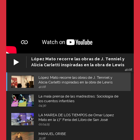
López Mato recorre las obras de J. Tenniel y
Alicia Carletti inspiradas en la obra de Lewis
41:08
Carroll
López Mato recorre las obras de J. Tenniel y
Alicia Carletti inspiradas en la obra de Lewis
Carroll
41:08
La mala prensa de las madrastras: Sociología de
los cuentos infantiles
04:30
LA MAREA DE LOS TIEMPOS de Omar López
Mato en la 17° Feria del Libro de San José
(Uruguay)
01:04:25
MANUEL ORIBE
31:28