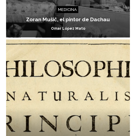
MEDICINA
Zoran Mušič, el pintor de Dachau
Omar López Mato