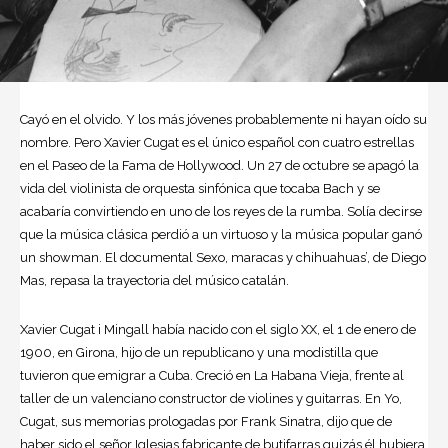
Cayó en el olvido. Y los más jóvenes probablemente ni hayan oído su
nombre. Pero Xavier Cugat es el único español con cuatro estrellas
en el Paseo de la Fama de Hollywood. Un 27 de octubre se apagó la
vida del violinista de orquesta sinfónica que tocaba Bach y se
acabaría convirtiendo en uno de los reyes de la rumba. Solía decirse
que la música clásica perdió a un virtuoso y la música popular ganó
un showman. El documental Sexo, maracas y chihuahuas’, de Diego
Mas, repasa la trayectoria del músico catalán.
Xavier Cugat i Mingall había nacido con el siglo XX, el 1 de enero de
1900, en Girona, hijo de un republicano y una modistilla que
tuvieron que emigrar a Cuba. Creció en La Habana Vieja, frente al
taller de un valenciano constructor de violines y guitarras. En Yo,
Cugat, sus memorias prologadas por Frank Sinatra, dijo que de
haber sido el señor Iglesias fabricante de butifarras quizás él hubiera