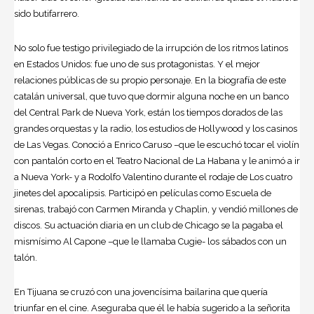
sido butifarrero.
No solo fue testigo privilegiado de la irrupción de los ritmos latinos
en Estados Unidos: fue uno de sus protagonistas. Y el mejor
relaciones públicas de su propio personaje. En la biografía de este
catalán universal, que tuvo que dormir alguna noche en un banco
del
Central Park
de Nueva York, están los tiempos dorados de las
grandes orquestas y la radio, los estudios de Hollywood y los casinos
de Las Vegas. Conoció a Enrico Caruso –que le escuchó tocar el violín
con pantalón corto en el Teatro Nacional de La Habana y le animó a ir
a Nueva York- y a Rodolfo Valentino durante el rodaje de Los cuatro
jinetes del apocalipsis. Participó en películas como Escuela de
sirenas, trabajó con
Carmen Miranda
y Chaplin, y vendió millones de
discos. Su actuación diaria en un club de Chicago se la pagaba el
mismísimo
Al Capone
–que le llamaba Cugie- los sábados con un
talón.
En Tijuana se cruzó con una jovencísima bailarina que quería
triunfar en el cine. Aseguraba que él le había sugerido a la señorita