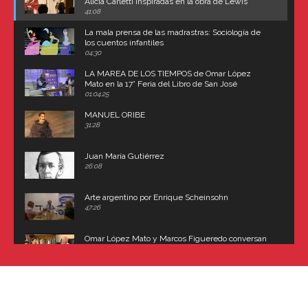
Alicia Carletti inspiradas en la obra de Lewis
Carroll
41:08
La mala prensa de las madrastras: Sociología de
los cuentos infantiles
04:30
LA MAREA DE LOS TIEMPOS de Omar López
Mato en la 17° Feria del Libro de San José
(Uruguay)
01:04:25
MANUEL ORIBE
31:28
Juan María Gutiérrez
26:08
Arte argentino por Enrique Scheinsohn
47:26
Omar López Mato y Marcos Figueredo conversan
sobre: Revolución de Lavalle y fusilamiento de
Dorrego
16:42
El historiador y editor argentino, Ricardo de Titto,
hablando de el Manco Paz (José María Paz)
48:03