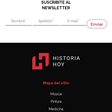
SUSCRIBITE AL
"En política, la estupidez no es una desventaja"
NEWSLETTER
02:58
"En política, la estupidez no es una desventaja"
Napoleón
03:06
Mapa del sitio
Música
Pintura
Medicina