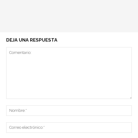
DEJA UNA RESPUESTA
Comentario:
No
Co
ele