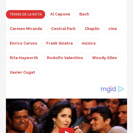
Al Capone
Bach
TEMAS DE LA NOTA
Carmen Miranda
Central Park
Chaplin
cine
Enrico Caruso
Frank Sinatra
música
Rita Hayworth
Rodolfo Valentino
Woody Allen
Xavier Cugat