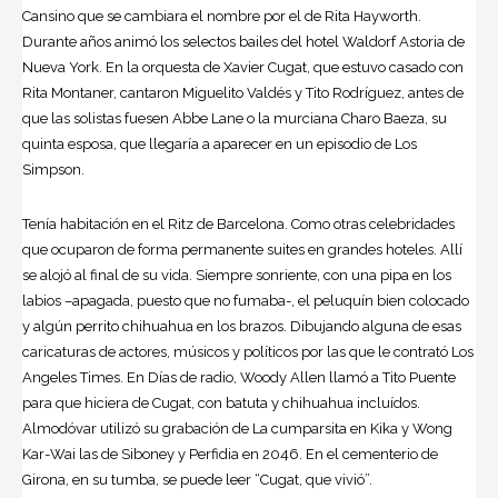
Cansino que se cambiara el nombre por el de Rita Hayworth.
Durante años animó los selectos bailes del hotel Waldorf Astoria de
Nueva York. En la orquesta de Xavier Cugat, que estuvo casado con
Rita Montaner, cantaron Miguelito Valdés y Tito Rodríguez, antes de
que las solistas fuesen Abbe Lane o la murciana Charo Baeza, su
quinta esposa, que llegaría a aparecer en un episodio de Los
Simpson.
Tenía habitación en el Ritz de Barcelona. Como otras celebridades
que ocuparon de forma permanente suites en grandes hoteles. Allí
se alojó al final de su vida. Siempre sonriente, con una pipa en los
labios –apagada, puesto que no fumaba-, el peluquín bien colocado
y algún perrito chihuahua en los brazos. Dibujando alguna de esas
caricaturas de actores, músicos y políticos por las que le contrató Los
Angeles Times. En Días de radio, Woody Allen llamó a Tito Puente
para que hiciera de Cugat, con batuta y chihuahua incluídos.
Almodóvar utilizó su grabación de La cumparsita en Kika y Wong
Kar-Wai las de Siboney y Perfidia en 2046. En el cementerio de
Girona, en su tumba, se puede leer “Cugat, que vivió”.