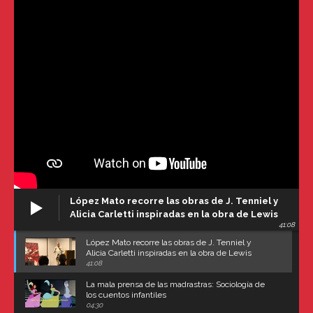
López Mato recorre las obras de J. Tenniel y
Alicia Carletti inspiradas en la obra de Lewis
41:08
Carroll
López Mato recorre las obras de J. Tenniel y
Alicia Carletti inspiradas en la obra de Lewis
Carroll
41:08
La mala prensa de las madrastras: Sociología de
los cuentos infantiles
04:30