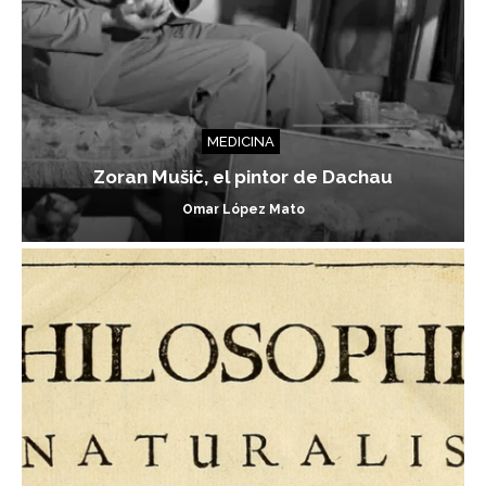
MEDICINA
Zoran Mušič, el pintor de Dachau
Omar López Mato