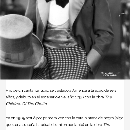
Hijo de un cantante judío, se trasladó a América a la edad de seis
años, y debutó en el escenario en el año 1899 con la obra
The
Children Of The Ghetto
.
Ya en 1905 actuó por primera vez con la cara pintada de negro (algo
que sería su seña habitual de ahí en adelante) en la obra
The