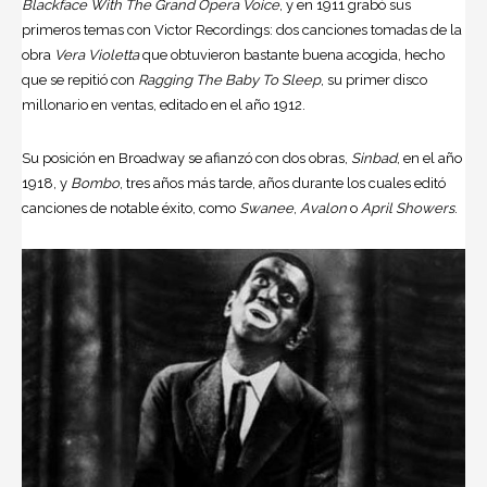
Blackface With The Grand Opera Voice
, y en 1911 grabó sus
primeros temas con Victor Recordings: dos canciones tomadas de la
obra
Vera Violetta
que obtuvieron bastante buena acogida, hecho
que se repitió con
Ragging The Baby To Sleep
, su primer disco
millonario en ventas, editado en el año 1912.
Su posición en
Broadway
se afianzó con dos obras,
Sinbad
, en el año
1918, y
Bombo
, tres años más tarde, años durante los cuales editó
canciones de notable éxito, como
Swanee
,
Avalon
o
April Showers
.