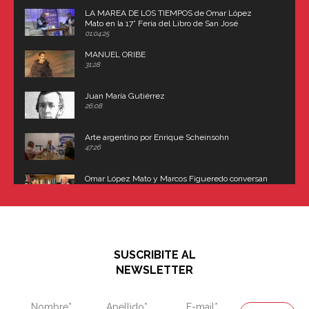
LA MAREA DE LOS TIEMPOS de Omar López
Mato en la 17° Feria del Libro de San José
(Uruguay)
01:04:25
MANUEL ORIBE
31:28
Juan María Gutiérrez
26:08
Arte argentino por Enrique Scheinsohn
47:26
Omar López Mato y Marcos Figueredo conversan
sobre: Revolución de Lavalle y fusilamiento de
Dorrego
16:42
El historiador y editor argentino, Ricardo de Titto,
hablando de el Manco Paz (José María Paz)
48:03
SUSCRIBITE AL
"En política, la estupidez no es una desventaja"
NEWSLETTER
02:58
"En política, la estupidez no es una desventaja"