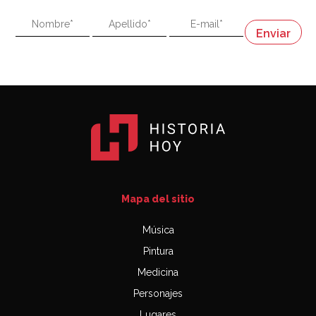
"En política, la estupidez no es una desventaja"
Napoleón
03:06
Mapa del sitio
Música
Pintura
Medicina
Personajes
Lugares