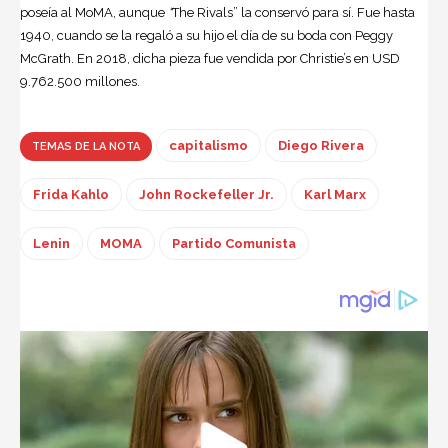
poseía al MoMA, aunque
“
The Rivals” la conservó para sí. Fue hasta
1940, cuando se la regaló a su hijo el día de su boda con Peggy
McGrath. En 2018, dicha pieza fue vendida por Christie’s en USD
9.762.500 millones.
capitalismo
Diego Rivera
TEMAS DE LA NOTA
Frida Kahlo
John Rockefeller Jr.
Karl Marx
Lenin
MOMA
Partido Comunista