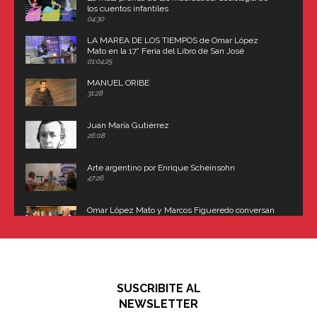
los cuentos infantiles
04:30
LA MAREA DE LOS TIEMPOS de Omar López
Mato en la 17° Feria del Libro de San José
(Uruguay)
01:04:25
MANUEL ORIBE
31:28
Juan María Gutiérrez
26:08
Arte argentino por Enrique Scheinsohn
47:26
Omar López Mato y Marcos Figueredo conversan
sobre: Revolución de Lavalle y fusilamiento de
Dorrego
16:42
El historiador y editor argentino, Ricardo de Titto,
hablando de el Manco Paz (José María Paz)
48:03
SUSCRIBITE AL
"En política, la estupidez no es una desventaja"
NEWSLETTER
02:58