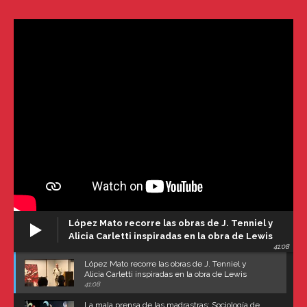
López Mato recorre las obras de J. Tenniel y
Alicia Carletti inspiradas en la obra de Lewis
41:08
Carroll
López Mato recorre las obras de J. Tenniel y
Alicia Carletti inspiradas en la obra de Lewis
Carroll
41:08
La mala prensa de las madrastras: Sociología de