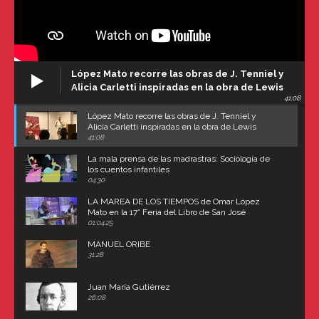
López Mato recorre las obras de J. Tenniel y
Alicia Carletti inspiradas en la obra de Lewis
41:08
Carroll
López Mato recorre las obras de J. Tenniel y
Alicia Carletti inspiradas en la obra de Lewis
Carroll
41:08
La mala prensa de las madrastras: Sociología de
los cuentos infantiles
04:30
LA MAREA DE LOS TIEMPOS de Omar López
Mato en la 17° Feria del Libro de San José
(Uruguay)
01:04:25
MANUEL ORIBE
31:28
Juan María Gutiérrez
26:08