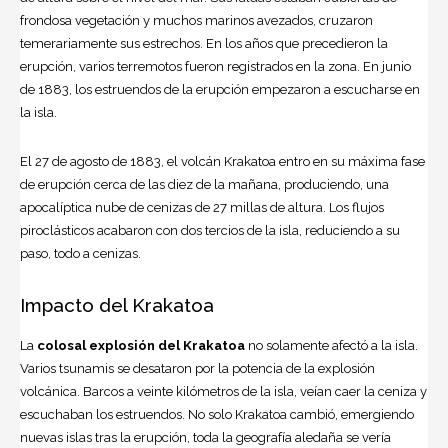
frondosa vegetación y muchos marinos avezados, cruzaron
temerariamente sus estrechos. En los años que precedieron la
erupción, varios terremotos fueron registrados en la zona. En junio
de 1883, los estruendos de la erupción empezaron a escucharse en
la isla.
El 27 de agosto de 1883, el
volcán
Krakatoa
entro en su máxima fase
de erupción cerca de las diez de la mañana, produciendo, una
apocalíptica nube de cenizas de 27 millas de altura. Los flujos
piroclásticos acabaron con dos tercios de la isla, reduciendo a su
paso, todo a cenizas.
Impacto del Krakatoa
La
colosal explosión del Krakatoa
no solamente afectó a la isla.
Varios tsunamis se desataron por la potencia de la explosión
volcánica. Barcos a veinte kilómetros de la isla, veían caer la ceniza y
escuchaban los estruendos. No solo Krakatoa cambió, emergiendo
nuevas islas tras la erupción, toda la geografía aledaña se vería