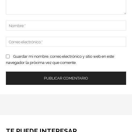
Comentario:
No
Co
ele
Guardar mi nombre, correo electrónico y sitio web en este
navegador la próxima vez que comente.
TE PUEDE INTERESAR