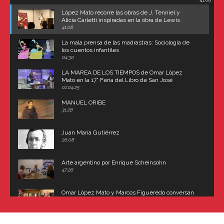
Carroll
López Mato recorre las obras de J. Tenniel y
Alicia Carletti inspiradas en la obra de Lewis
Carroll
41:08
La mala prensa de las madrastras: Sociología de
los cuentos infantiles
04:30
LA MAREA DE LOS TIEMPOS de Omar López
Mato en la 17° Feria del Libro de San José
(Uruguay)
01:04:25
MANUEL ORIBE
31:28
Juan María Gutiérrez
26:08
Arte argentino por Enrique Scheinsohn
47:26
Omar López Mato y Marcos Figueredo conversan
sobre: Revolución de Lavalle y fusilamiento de
Dorrego
16:42
El historiador y editor argentino, Ricardo de Titto,