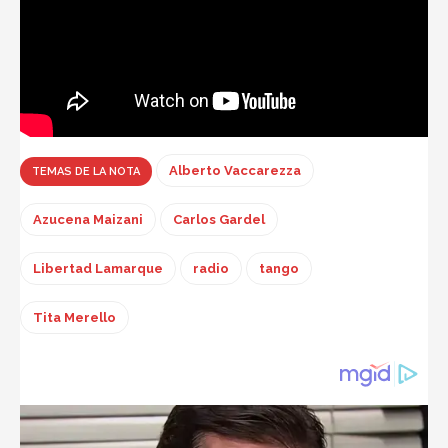
Alberto Vaccarezza
TEMAS DE LA NOTA
Azucena Maizani
Carlos Gardel
Libertad Lamarque
radio
tango
Tita Merello