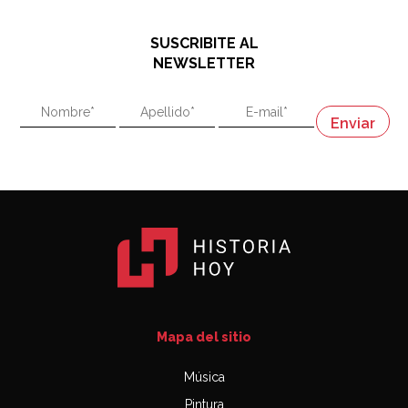
hablando de el Manco Paz (José María Paz)
48:03
SUSCRIBITE AL
"En política, la estupidez no es una desventaja"
NEWSLETTER
02:58
"En política, la estupidez no es una desventaja"
Napoleón
03:06
Mapa del sitio
Música
Pintura