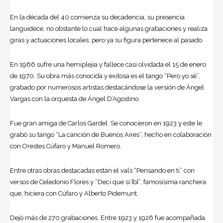
En la década del 40 comienza su decadencia, su presencia
languidece, no obstante lo cual hace algunas grabaciones y realiza
giras y actuaciones locales, pero ya su figura pertenece al pasado.
En 1966 sufre una hemiplejia y fallece casi olvidada el 15 de enero
de 1970. Su obra más conocida y exitosa es el tango “Pero yo sé”,
grabado por numerosos artistas destacándose la versión de Ángel
Vargas con la orquesta de Ángel D’Agostino.
Fue gran amiga de Carlos Gardel. Se conocieron en 1923 y este le
grabó su tango “La canción de Buenos Aires”, hecho en colaboración
con Orestes Cúfaro y Manuel Romero.
Entre otras obras destacadas están el vals “Pensando en ti” con
versos de Celedonio Flores y “Decí que sí [b]”, famosísima ranchera
que, hiciera con Cúfaro y Alberto Pidemunt.
Dejó más de 270 grabaciones. Entre 1923 y 1926 fue acompañada