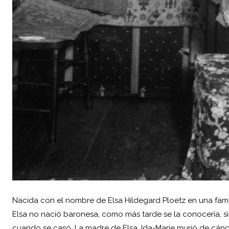
Nacida con el nombre de Elsa Hildegard Ploetz en una fami
Elsa no nació baronesa, como más tarde se la conocería, 
cuando se casó. La madre de Elsa, Ida-Marie murió de cánc