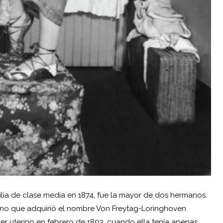
lia de clase media en 1874, fue la mayor de dos hermanos.
sino que adquirió el nombre Von Freytag-Loringhoven
er uterino en febrero de 1893, cuando ella tenía apenas