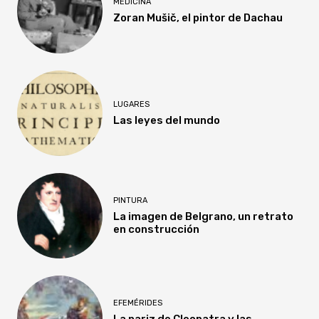
MEDICINA
Zoran Mušič, el pintor de Dachau
LUGARES
Las leyes del mundo
PINTURA
La imagen de Belgrano, un retrato
en construcción
EFEMÉRIDES
La nariz de Cleopatra y las