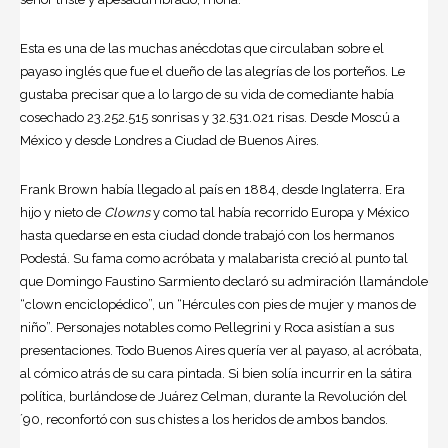
Esta es una de las muchas anécdotas que circulaban sobre el
payaso inglés que fue el dueño de las alegrías de los porteños. Le
gustaba precisar que a lo largo de su vida de comediante había
cosechado 23.252.515 sonrisas y 32.531.021 risas. Desde Moscú a
México y desde Londres a Ciudad de Buenos Aires.
Frank Brown
había llegado al país en 1884, desde Inglaterra. Era
hijo y nieto de
Clowns
y como tal había recorrido Europa y México
hasta quedarse en esta ciudad donde trabajó con los hermanos
Podestá. Su fama como acróbata y malabarista creció al punto tal
que Domingo Faustino Sarmiento declaró su admiración llamándole
“clown enciclopédico”, un “Hércules con pies de mujer y manos de
niño”. Personajes notables como Pellegrini y Roca asistían a sus
presentaciones. Todo Buenos Aires quería ver al payaso, al acróbata,
al cómico atrás de su cara pintada. Si bien solía incurrir en la sátira
política, burlándose de Juárez Celman, durante la Revolución del
´90, reconfortó con sus chistes a los heridos de ambos bandos.