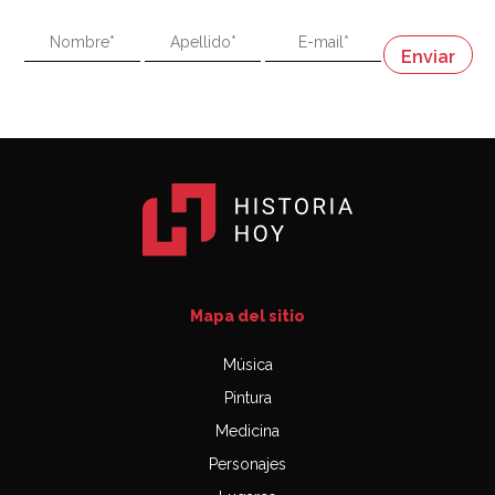
"En política, la estupidez no es una desventaja"
Napoleón
03:06
Mapa del sitio
Música
Pintura
Medicina
Personajes