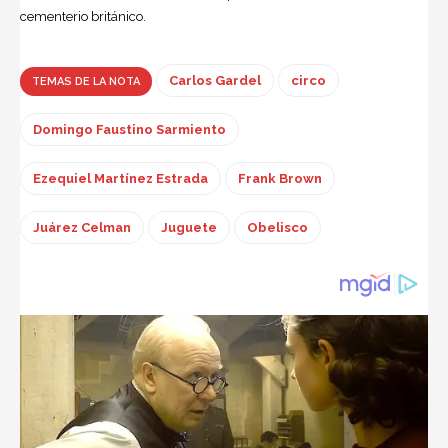
cementerio británico.
Carlos Gardel
circo
TEMAS DE LA NOTA
Domingo Faustino Sarmiento
Ezequiel Martínez Estrada
Frank Brown
Juárez Celman
Juguete
Obelisco