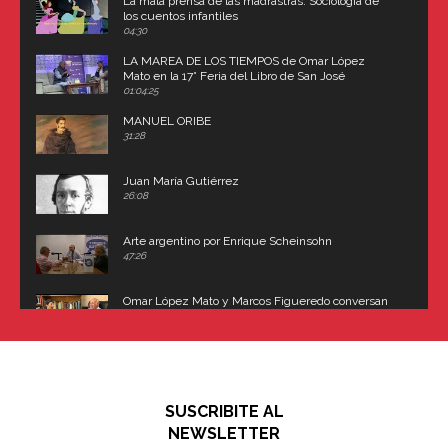
La mala prensa de las madrastras: Sociología de
los cuentos infantiles
04:30
LA MAREA DE LOS TIEMPOS de Omar López
Mato en la 17° Feria del Libro de San José
(Uruguay)
01:04:25
MANUEL ORIBE
31:28
Juan María Gutiérrez
26:08
Arte argentino por Enrique Scheinsohn
47:26
Omar López Mato y Marcos Figueredo conversan
sobre: Revolución de Lavalle y fusilamiento de
Dorrego
16:42
El historiador y editor argentino, Ricardo de Titto,
hablando de el Manco Paz (José María Paz)
48:03
SUSCRIBITE AL
"En política, la estupidez no es una desventaja"
NEWSLETTER
02:58