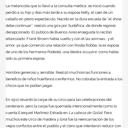
La melancolía que lo llevó a la consulta médica, se inició cuando
perdió a su hijo y días más tarde a su esposa Ketty, al caer de un
caballo en pleno espectáculo. Nacido en la dura escuela de “el show
debe continuar”, realizó una gira por Sudáfrica, de donde regresó
decepcionado. El público de Buenos Aires enseguida lo recibió
alborozado: Frank Brown había vuelto y con él las sonrisas… y el
amor, ya que comenzó una relación con Rosita Robba, la ex esposa
de uno de los hermanos Podestá, una diestra
écuyère
, como había
sido su primera esposa.
Hombre generoso y sensible. Realizó muchísimas funciones a
beneficio de niños huérfanos o enfermos. No cobraba la entrada a los
chicos que no podían pagar.
En 1910 levantó la carpa de su
circo
para las celebraciones del
centenario, pero la carpa fue quemada intencionalmente como lo
cuenta Ezequiel Martínez Estrada en
La cabeza de Goliat
. Para
muchos este circo de madera y lona fue la reencarnación de los
viejos conflictos entre el pueblo y el clero que intentaron reducir con