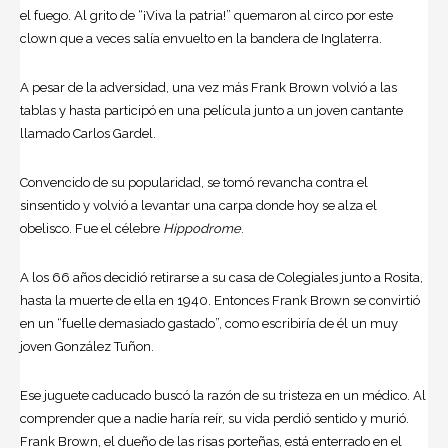
el fuego. Al grito de “¡Viva la patria!” quemaron al circo por este
clown que a veces salía envuelto en la bandera de Inglaterra.
A pesar de la adversidad, una vez más Frank Brown volvió a las
tablas y hasta participó en una película junto a un joven cantante
llamado
Carlos Gardel
.
Convencido de su popularidad, se tomó revancha contra el
sinsentido y volvió a levantar una carpa donde hoy se alza el
obelisco. Fue el célebre
Hippodrome
.
A los 66 años decidió retirarse a su casa de Colegiales junto a Rosita,
hasta la muerte de ella en 1940. Entonces Frank Brown se convirtió
en un “fuelle demasiado gastado”, como escribiría de él un muy
joven González Tuñon.
Ese juguete caducado buscó la razón de su tristeza en un médico. Al
comprender que a nadie haría reír, su vida perdió sentido y murió.
Frank Brown, el dueño de las risas porteñas, está enterrado en el