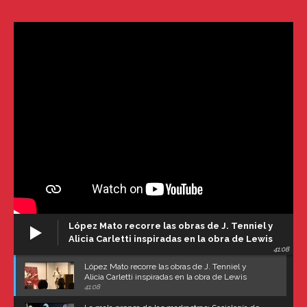
López Mato recorre las obras de J. Tenniel y
Alicia Carletti inspiradas en la obra de Lewis
41:08
Carroll
López Mato recorre las obras de J. Tenniel y
Alicia Carletti inspiradas en la obra de Lewis
Carroll
41:08