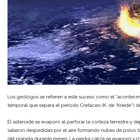
Los geólogos se refieren a este suceso como el “acontecimie
temporal que separa el período Cretáceo (K, de “Kreide”) del
El asteroide se evaporó al perforar la corteza terrestre y 
salieron despedidas por el aire formando nubes de polvo ta
del planeta durante meses. La piedra caliza se evaporó y r