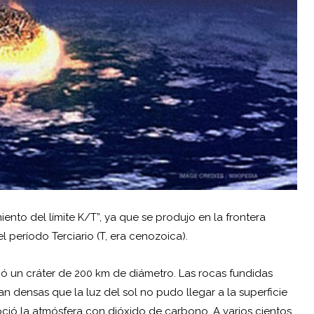
nto del límite K/T”, ya que se produjo en la frontera
 período Terciario (T, era cenozoica).
dejó un cráter de 200 km de diámetro. Las rocas fundidas
n densas que la luz del sol no pudo llegar a la superficie
oció la atmósfera con dióxido de carbono. A varios cientos