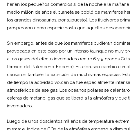
harían los pequeños comercios si de la noche a la mañana 
medio millón de años el planeta se pobló de mamíferos h
los grandes dinosaurios, por supuesto). Los frugívoros prim
prosperaron como especie hasta que aquellos desaparecieron
Sin embargo, antes de que los mamíferos pudieran dominar el
provocada en este caso por un intenso (aunque no muy pr
a los gases del efecto invernadero (entre 6 y 9 grados Ce
térmico del Paleoceno-Eoceno). Este brusco cambio climáti
causaron también la extinción de muchísimas especies. Es
de tiempo la actividad volcánica fue especialmente intensa
atmosféricos de ese gas. Los océanos polares se calentaro
esferas de metano, gas que se liberó a la atmósfera y que
invernadero.
Luego de unos doscientos mil años de temperatura extrema
misma; el índice de CO2 de la atmósfera empezó a disminuir