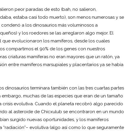
lieron peor paradas de esto (bah, no salieron,
daba, estaba casi todo muerto), son menos numerosas y se
 condenó a los dinosaurios más voluminosos a
ueños) y los roedores se las arreglaron algo mejor. El
l que evolucionaron los mamíferos, desde los cuales
os compartimos el 90% de los genes con nuestros
eras criaturas mamíferas no eran mayores que un ratón, ya
sión entre mamíferos marsupiales y placentarios ya se había
 dinosaurios terminara también con las tres cuartas partes
sin embargo, muchas de las especies que eran de un tamaño
 crisis evolutiva. Cuando el planeta recobró algo parecido
vido al asteroide de Chicxulub se encontraron en un mundo
abían surgido nuevas oportunidades, y los mamíferos
 “radiación”– evolutiva (algo así como lo que seguramente