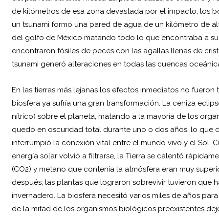
de kilómetros de esa zona devastada por el impacto, los b
un tsunami formó una pared de agua de un kilómetro de alt
del golfo de México matando todo lo que encontraba a su 
encontraron fósiles de peces con las agallas llenas de crist
tsunami generó alteraciones en todas las cuencas oceánic
En las tierras más lejanas los efectos inmediatos no fueron
biosfera ya sufría una gran transformación. La ceniza eclips
nítrico) sobre el planeta, matando a la mayoría de los org
quedó en oscuridad total durante uno o dos años, lo que d
interrumpió la conexión vital entre el mundo vivo y el Sol.
energía solar volvió a filtrarse, la Tierra se calentó rápi
(CO2) y metano que contenía la atmósfera eran muy superior
después, las plantas que lograron sobrevivir tuvieron que
invernadero. La biosfera necesitó varios miles de años par
de la mitad de los organismos biológicos preexistentes dejó 