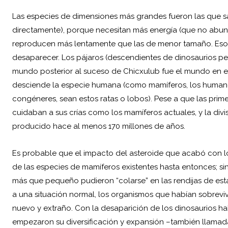
Las especies de dimensiones más grandes fueron las que sa
directamente), porque necesitan más energía (que no abun
reproducen más lentamente que las de menor tamaño. Eso
desaparecer. Los pájaros (descendientes de dinosaurios peq
mundo posterior al suceso de Chicxulub fue el mundo en e
desciende la especie humana (como mamíferos, los human
congéneres, sean estos ratas o lobos). Pese a que las prim
cuidaban a sus crías como los mamíferos actuales, y la divi
producido hace al menos 170 millones de años.
Es probable que el impacto del asteroide que acabó con los
de las especies de mamíferos existentes hasta entonces; 
más que pequeño pudieron “colarse” en las rendijas de esta
a una situación normal, los organismos que habían sobrevi
nuevo y extraño. Con la desaparición de los dinosaurios h
empezaron su diversificación y expansión –también llamada