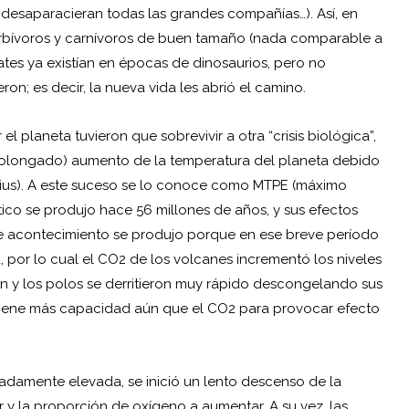
desaparacieran todas las grandes compañías…). Así, en
erbívoros y carnívoros de buen tamaño (nada comparable a
ates ya existían en épocas de dinosaurios, pero no
; es decir, la nueva vida les abrió el camino.
 planeta tuvieron que sobrevivir a otra “crisis biológica”,
olongado) aumento de la temperatura del planeta debido
lsius). A este suceso se lo conoce como MTPE (máximo
co se produjo hace 56 millones de años, y sus efectos
te acontecimiento se produjo porque en ese breve período
, por lo cual el CO2 de los volcanes incrementó los niveles
n y los polos se derritieron muy rápido descongelando sus
 tiene más capacidad aún que el CO2 para provocar efecto
damente elevada, se inició un lento descenso de la
 y la proporción de oxígeno a aumentar. A su vez, las