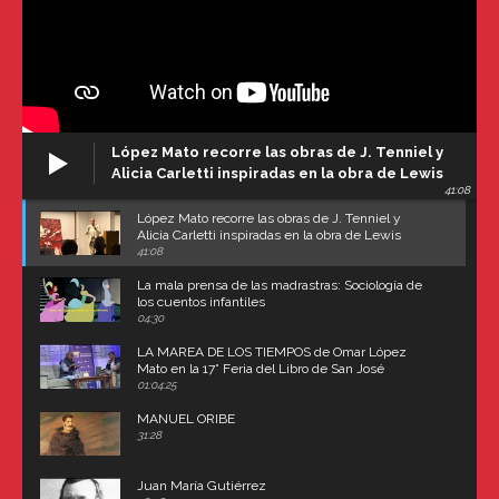
López Mato recorre las obras de J. Tenniel y
Alicia Carletti inspiradas en la obra de Lewis
41:08
Carroll
López Mato recorre las obras de J. Tenniel y
Alicia Carletti inspiradas en la obra de Lewis
Carroll
41:08
La mala prensa de las madrastras: Sociología de
los cuentos infantiles
04:30
LA MAREA DE LOS TIEMPOS de Omar López
Mato en la 17° Feria del Libro de San José
(Uruguay)
01:04:25
MANUEL ORIBE
31:28
Juan María Gutiérrez