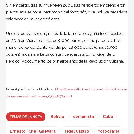
Sin embargo, tras su muerte en 2001, sus herederos emprendieron
pleitos legales por el patrimonio del fotógrafo, que incluye negativos
valorados en miles de dólares.
Uno de los escasos originales de la famosa fotografía fue subastada
en 2013 en Viena por más de 9.000 euros y el año pasado el hijo
menor de Korda, Dante, vendió por 18.000 euros (unos 10.500
dólares) la cámara Leica con la que el artista tomó “Guerillero
Heroico” y documentó los primeros años de la Revolución Cubana.
Nota originalmente publicada en
https://www.eldiario.es/cultura/historia/historia-
detras-famosa-Che-Guevara_0_693981729.html
Bolivia
comunista
Cuba
TEMAS DE LA NOTA
Ernesto “Che” Guevara
Fidel Castro
fotografía