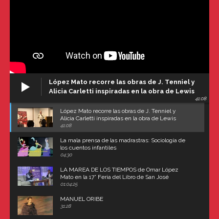
López Mato recorre las obras de J. Tenniel y
Alicia Carletti inspiradas en la obra de Lewis
41:08
Carroll
López Mato recorre las obras de J. Tenniel y
Alicia Carletti inspiradas en la obra de Lewis
Carroll
41:08
La mala prensa de las madrastras: Sociología de
los cuentos infantiles
04:30
LA MAREA DE LOS TIEMPOS de Omar López
Mato en la 17° Feria del Libro de San José
(Uruguay)
01:04:25
MANUEL ORIBE
31:28