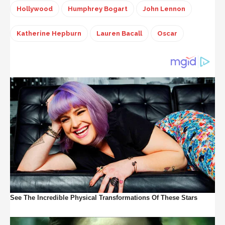
Hollywood
Humphrey Bogart
John Lennon
Katherine Hepburn
Lauren Bacall
Oscar