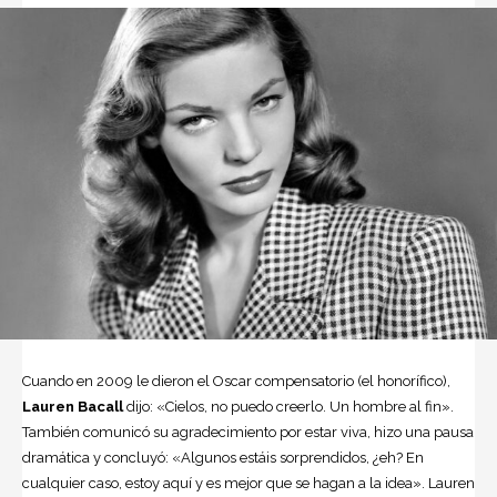
Cuando en 2009 le dieron el Oscar compensatorio (el honorífico),
Lauren Bacall
dijo: «Cielos, no puedo creerlo. Un hombre al fin».
También comunicó su agradecimiento por estar viva, hizo una pausa
dramática y concluyó: «Algunos estáis sorprendidos, ¿eh? En
cualquier caso, estoy aquí y es mejor que se hagan a la idea». Lauren