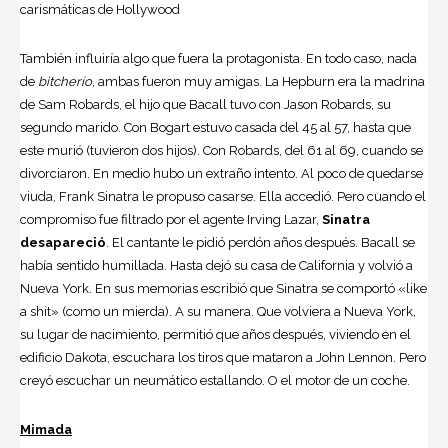
carismáticas de Hollywood
También influiría algo que fuera la protagonista. En todo caso, nada
de
bitcherío
, ambas fueron muy amigas. La Hepburn era la madrina
de Sam Robards, el hijo que Bacall tuvo con Jason Robards, su
segundo marido. Con Bogart estuvo casada del 45 al 57, hasta que
este murió (tuvieron dos hijos). Con Robards, del 61 al 69, cuando se
divorciaron. En medio hubo un extraño intento. Al poco de quedarse
viuda,
Frank Sinatra
le propuso casarse. Ella accedió. Pero cuando el
compromiso fue filtrado por el agente Irving Lazar,
Sinatra
desapareció
. El cantante le pidió perdón años después. Bacall se
había sentido humillada. Hasta dejó su casa de California y volvió a
Nueva York. En sus memorias escribió que Sinatra se comportó «like
a shit» (como un mierda). A su manera. Que volviera a Nueva York,
su lugar de nacimiento, permitió que años después, viviendo en el
edificio Dakota, escuchara los tiros que mataron a John Lennon. Pero
creyó escuchar un neumático estallando. O el motor de un coche.
Mimada