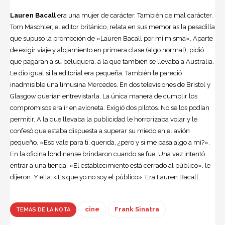
Lauren Bacall
era una mujer de carácter. También de mal carácter.
Tom Maschler, el editor británico, relata en sus memorias la pesadilla
que supuso la promoción de «Lauren Bacall por mí misma». Aparte
de exigir viaje y alojamiento en primera clase (algo normal), pidió
que pagaran a su peluquera, a la que también se llevaba a Australia.
Le dio igual si la editorial era pequeña. También le pareció
inadmisible una limusina Mercedes. En dos televisiones de Bristol y
Glasgow querían entrevistarla. La única manera de cumplir los
compromisos era ir en avioneta. Exigió dos pilotos. No se los podían
permitir. A la que llevaba la publicidad le horrorizaba volar y le
confesó que estaba dispuesta a superar su miedo en el avión
pequeño. «Eso vale para ti, querida, ¿pero y si me pasa algo a mí?».
En la oficina londinense brindaron cuando se fue. Una vez intentó
entrar a una tienda. «El establecimiento está cerrado al público», le
dijeron. Y ella: «Es que yo no soy el público». Era Lauren Bacall…
cine
Frank Sinatra
TEMAS DE LA NOTA