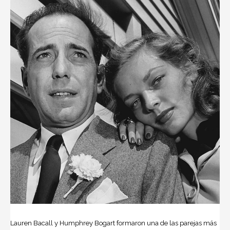
Lauren Bacall y Humphrey Bogart formaron una de las parejas más