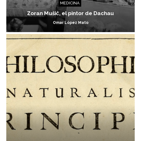
MEDICINA
Zoran Mušič, el pintor de Dachau
Omar López Mato