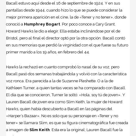
Bacall estuvo aquí desde el 16 de septiembre de 1924. Y en sus
pantallas desde 1944, cuando hizo lo que se puede considerar la
mejor primera aparición en el
cine
, la de «Tener y no tener», donde
conoció a
Humphrey Bogart
. Por poco conoce a Cary Grant.
Howard Hawks le dio a elegir. Ella estaba inclinándose por el de
Bristol, pero al final el director optó por la otra opción. Bacall contó
en sus memorias que perdió la virginidad con el que fuese su futuro
primer marido a los 19 años, en febrero del 44.
Hawks la rechazó en cuanto comprobó lo nasal de su voz, pero
Bacall pasó dos semanas trabajándola y volvió con la característica
voz ronca. Era parecida a la de Suzanne Pleshette. O a la de
Kathleen Turner, a quien tantas veces se ha comparado con Bacall.
El día que se conocieron, Turner le soltó: «Hola, soy tú de joven». Y
Lauren Bacall de joven era como Slim Keith, la mujer de Howard
Hawks, quien había descubierto a Bacall en las páginas del
«Harper’s Bazaar». No es solo que su personaje en «Tener y no
tener» se llamara Slim, es que su figura cinematográfica fue creada
a imagen de
Slim Keith
. Esta era la original; Lauren Bacall fue la