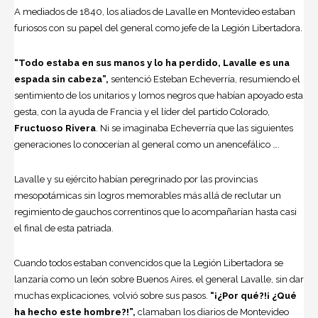
A mediados de 1840, los aliados de Lavalle en Montevideo estaban
furiosos con su papel del general como jefe de la Legión Libertadora.
“Todo estaba en sus manos y lo ha perdido, Lavalle es una
espada sin cabeza”,
sentenció Esteban Echeverría, resumiendo el
sentimiento de los unitarios y lomos negros que habían apoyado esta
gesta, con la ayuda de Francia y el líder del partido Colorado,
Fructuoso Rivera
. Ni se imaginaba Echeverría que las siguientes
generaciones lo conocerían al general como un anencefálico ….
Lavalle y su ejército habían peregrinado por las provincias
mesopotámicas sin logros memorables más allá de reclutar un
regimiento de gauchos correntinos que lo acompañarían hasta casi
el final de esta patriada.
Cuando todos estaban convencidos que la Legión Libertadora se
lanzaría como un león sobre Buenos Aires, el general Lavalle, sin dar
muchas explicaciones, volvió sobre sus pasos.
“¡¿Por qué?!¡ ¿Qué
ha hecho este hombre?!”,
clamaban los diarios de Montevideo