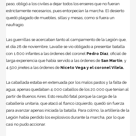
paso, obligó a los civiles a dejar todos los enseres que no fueran
estrictamente necesarios, pues entorpecían la marcha. El desierto
quedó plagado de muebles, sillas y mesas, como si fuera un
naufragio.
Las guerrillas se acercaban tanto al campamento de la Legión que,
el día 28 de noviembre, Lavalle se vio obligado a presentar batalla
con 1.600 infantes a las órdenes del coronel
Pedro Díaz
, oficial de
larga experiencia que había servido a las órdenes de
San Martín
, y
4.500 jinetes a las órdenes de
Niceto Vega y el coronel Vilela.
La caballada estaba en extenuada por los malos pastos y la falta de
agua; apenas quedaban 4.000 caballos de los 20.000 que tenían al
partir de Buenos Aires. Esto resultó fatal porque la carga de la
caballería unitaria, que atacó al flanco izquierdo, quedó sin fuerza
para avanzar apenas iniciada la batalla. Para colmo, la artillería de la
Legión había perdido los explosivos durante la marcha, por lo que
casi no pudo accionar.