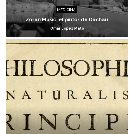
MEDICINA
Zoran Mušič, el pintor de Dachau
Omar López Mato