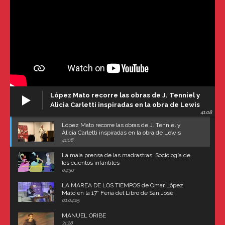
López Mato recorre las obras de J. Tenniel y
Alicia Carletti inspiradas en la obra de Lewis
41:08
Carroll
López Mato recorre las obras de J. Tenniel y
Alicia Carletti inspiradas en la obra de Lewis
Carroll
41:08
La mala prensa de las madrastras: Sociología de
los cuentos infantiles
04:30
LA MAREA DE LOS TIEMPOS de Omar López
Mato en la 17° Feria del Libro de San José
(Uruguay)
01:04:25
MANUEL ORIBE
31:28