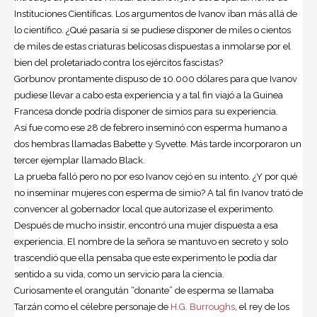
Instituciones Científicas. Los argumentos de Ivanov iban más allá de
lo científico. ¿Qué pasaría si se pudiese disponer de miles o cientos
de miles de estas criaturas belicosas dispuestas a inmolarse por el
bien del proletariado contra los ejércitos fascistas?
Gorbunov prontamente dispuso de 10.000 dólares para que Ivanov
pudiese llevar a cabo esta experiencia y a tal fin viajó a la Guinea
Francesa donde podría disponer de simios para su experiencia.
Así fue como ese 28 de febrero inseminó con esperma humano a
dos hembras llamadas Babette y Syvette. Más tarde incorporaron un
tercer ejemplar llamado Black.
La prueba falló pero no por eso Ivanov cejó en su intento. ¿Y por qué
no inseminar mujeres con esperma de simio? A tal fin Ivanov trató de
convencer al gobernador local que autorizase el experimento.
Después de mucho insistir, encontró una mujer dispuesta a esa
experiencia. El nombre de la señora se mantuvo en secreto y solo
trascendió que ella pensaba que este experimento le podía dar
sentido a su vida, como un servicio para la ciencia.
Curiosamente el orangután “donante” de esperma se llamaba
Tarzán como el célebre personaje de
H.G. Burroughs
, el rey de los