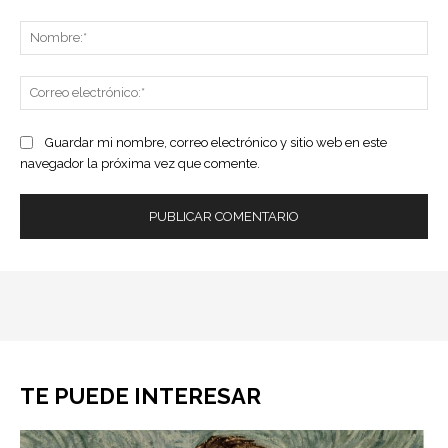
Comentario:
No
Co
ele
Guardar mi nombre, correo electrónico y sitio web en este
navegador la próxima vez que comente.
TE PUEDE INTERESAR