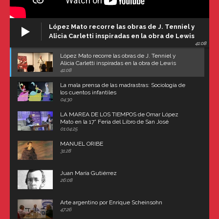
López Mato recorre las obras de J. Tenniel y
Alicia Carletti inspiradas en la obra de Lewis
41:08
Carroll
López Mato recorre las obras de J. Tenniel y
Alicia Carletti inspiradas en la obra de Lewis
Carroll
41:08
La mala prensa de las madrastras: Sociología de
los cuentos infantiles
04:30
LA MAREA DE LOS TIEMPOS de Omar López
Mato en la 17° Feria del Libro de San José
(Uruguay)
01:04:25
MANUEL ORIBE
31:28
Juan María Gutiérrez
26:08
Arte argentino por Enrique Scheinsohn
47:26