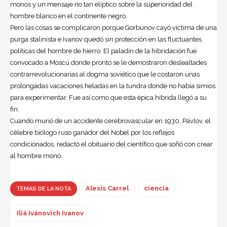
monos y un mensaje no tan elíptico sobre la superioridad del
hombre blanco en el continente negro.
Pero las cosas se complicaron porque Gorbunov cayó víctima de una
purga stalinista e Ivanov quedó sin protección en las fluctuantes
políticas del hombre de hierro. El paladín de la hibridación fue
convocado a Moscú donde pronto se le demostraron deslealtades
contrarrevolucionarias al dogma soviético que le costaron unas
prolongadas vacaciones heladas en la tundra donde no había simios
para experimentar. Fue así como que esta épica hibrida llegó a su
fin.
Cuando murió de un accidente cerebrovascular en 1930, Pávlov, el
célebre biólogo ruso ganador del Nobel por los reflejos
condicionados, redactó el obituario del científico que soñó con crear
al hombre mono.
Alexis Carrel
ciencia
TEMAS DE LA NOTA
Iliá Ivánovich Ivanov