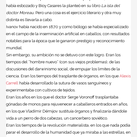
había esbozado y Bioy Casares la planteó en su libro
La isla del
doctor Moreau
. Pero una cosa es el ejercicio literario y otra muy
distinta es llevarla a cabo.
Ivanov había nacido en 1870 y como biólogo se había especializado
en el campo de la inseminación artificial en caballos, con resultados
notables para la época que le ganaron prestigio y reconocimiento
mundial.
Sin embargo, su ambición no se detuvo con este logro. Eran los
tiempos del “hombre nuevo” (con sus viejos problemas), de las
discusiones del darwinismo social, de empujar los limites de la
ciencia. Eran los tiempos del trasplante de órganos, en los que
Alexis
Carrell
había desarrollado la sutura de vasos sanguíneos y
experimentaba con cultivos de tejidos.
Eran los años en los que el doctor Serge Voronoff trasplantaba
gónadas de monos para rejuvenecer a caballeros entrados en años,
en los que Vladímir Démijov sustituía órganos y finalizaría dándole
vida a un perro de dos cabezas, un cancerbero soviético.
Eran los tiempos de la revolución materialista, en los que nada podía
parar el desarrollo de la humanidad que ya miraba a las estrellas, en