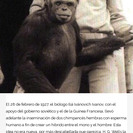
El 28 de febrero de 1927, el biólogo Iliá Ivánovich Ivanov, con el
apoyo del gobierno soviético y el de la Guinea Francesa, llevó
adelante la inseminación de dos chimpancés hembras con esperma
humano a fin de crear un hibrido entre el mono y el hombre. Esta
idea no era nueva, por más descabellada que parezca, H. G. Wells la