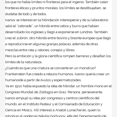
los que no había limites ni fronteras para el ingenio. También caían
fronteras éticas y pruritos morales, los límites se desdibujaban, se
dudaba de todo y de todos.
Ivanov se interesó en la hibridación interespecie y de su laboratorio
salió el “cebroide”, un hibrido entre cebra y burro que habían
desarrollado los ingleses y llegó a exponerse en Londres. También
creo el zubrón, otro hibrido entre bovino y bisonte europeo que llegó
a reproducirse en algunas granjas polacas, además de otras
mezclas entre rata y ratones, conejos y libres.
Pero la ambición y la gloria científica rompen barreras y desafían los
límites de la naturaleza.
¿Cuándo es que una criatura se convierte en un monstruo?
Frankenstein fue creado a retazos humanos, Ivanov quería crear un
humanoide a partir de óvulos y espermatozoides.
Ya en 1910 había expuesto la idea de hibridar un hombre mono en el
Congreso Mundial de Zoólogos en Graz. Persona perseverante,
Ivanov empujó su idea por congresos y centros científicos del
mundo, en el Instituto Pasteur y el Comisariado de Educación y
Ciencia en Moscú. Allí interesó a Anatoli Lunacharski, quien lo
introdujo al poderoso Nikolai Gorbunov, jefe del Departamento de