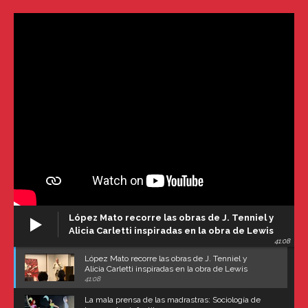
López Mato recorre las obras de J. Tenniel y
Alicia Carletti inspiradas en la obra de Lewis
41:08
Carroll
López Mato recorre las obras de J. Tenniel y
Alicia Carletti inspiradas en la obra de Lewis
Carroll
41:08
La mala prensa de las madrastras: Sociología de