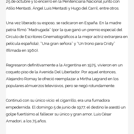
25 de octubre y lo encerró en la Penitenciaría Nacional junto con
Atilio Mentasti, Ángel Luis Mentasti y Hugo del Carril, entre otros.
Una vez liberado su esposo, se radicaron en España. En la madre
patria filmó “Madrugada” (por la que ganó un premio especial del
Círculo de Escritores Cinematográficos a la mejor actriz extranjera en
película española), “Una gran señora” y “Un trono para Cristy”
(filmada en 1960).
Regresaron definitivamente a la Argentina en 1975, vivieron en un
coqueto piso de la Avenida Del Libertador. Por aquel entonces,
Alejandro Romay le ofreció reemplazar a Mirtha Legrand en los
populares almuerzos televisivos, pero se negó rotundamente.
Continuó con su único vicio: el cigarrillo, era una fumadora
empedernida. El domingo 5 de junio de 1977, el destino le asestó un
golpe fuertísimo al fallecer su único y gran amor, Luis César
Amadori, a los 75 años.