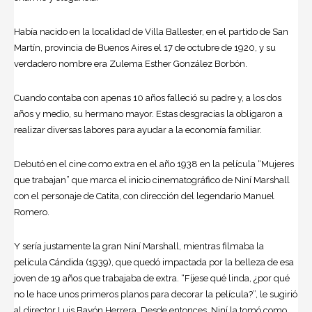
Había nacido en la localidad de Villa Ballester, en el partido de San
Martín, provincia de Buenos Aires el 17 de octubre de 1920, y su
verdadero nombre era Zulema Esther González Borbón.
Cuando contaba con apenas 10 años falleció su padre y, a los dos
años y medio, su hermano mayor. Estas desgracias la obligaron a
realizar diversas labores para ayudar a la economía familiar.
Debutó en el cine como extra en el año 1938 en la película “Mujeres
que trabajan” que marca el inicio cinematográfico de Niní Marshall
con el personaje de Catita, con dirección del legendario Manuel
Romero.
Y sería justamente la gran Niní Marshall, mientras filmaba la
película Cándida (1939), que quedó impactada por la belleza de esa
joven de 19 años que trabajaba de extra. “Fíjese qué linda, ¿por qué
no le hace unos primeros planos para decorar la película?”, le sugirió
al director Luis Bayón Herrera. Desde entonces, Niní la tomó como