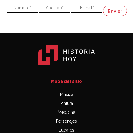
"En política, la estupidez no es una desventaja"
Napoleón
03:06
Mapa del sitio
Música
Pintura
Medicina
Personajes
Lugares