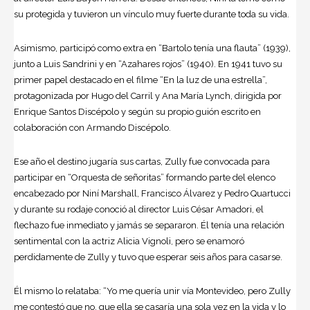
su protegida y tuvieron un vínculo muy fuerte durante toda su vida.
Asimismo, participó como extra en “Bartolo tenía una flauta” (1939),
junto a Luis Sandrini y en “Azahares rojos” (1940). En 1941 tuvo su
primer papel destacado en el filme “En la luz de una estrella”,
protagonizada por Hugo del Carril y Ana María Lynch, dirigida por
Enrique Santos Discépolo
y según su propio guión escrito en
colaboración con
Armando Discépolo
.
Ese año el destino jugaría sus cartas, Zully fue convocada para
participar en “Orquesta de señoritas” formando parte del elenco
encabezado por Niní Marshall, Francisco Álvarez y Pedro Quartucci
y durante su rodaje conoció al director Luis César Amadori, el
flechazo fue inmediato y jamás se separaron. Él tenía una relación
sentimental con la actriz Alicia Vignoli, pero se enamoró
perdidamente de Zully y tuvo que esperar seis años para casarse.
Él mismo lo relataba: “Yo me quería unir vía Montevideo, pero Zully
me contestó que no, que ella se casaría una sola vez en la vida y lo