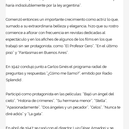
haría indisolublemente por la ley argentina”.
Comenzó entonces un importante crecimiento como actriz lo que,
sumado a su extraordinaria belleza y elegancia, hizo que su rostro
comience a aflorar con frecuencia en revistas dedicadas al
espectáculo y en los afiches de algunos de los films en los que
trabajó sin ser protagonista, como “El Profesor Cero”, “En el último
piso” y “Fantasmas en Buenos Aires”.
En 1942 condujo junto a Carlos Ginés el programa radial de
preguntas y respuestas “¿Cómo me llamo?”, emitido por Radio
Splendid .
Participó como protagonista en las películas: “Bajó un ángel del
cielo”, “Historia de crímenes”, “Su hermana menor”, “Stella”,
“Apasionadamente”, “Dos ángeles y un pecador”, “Celos”, “Nunca te
diré adiós” y “La gata”.
En abril de 1947 se casó con el director Luis César Amadori y se