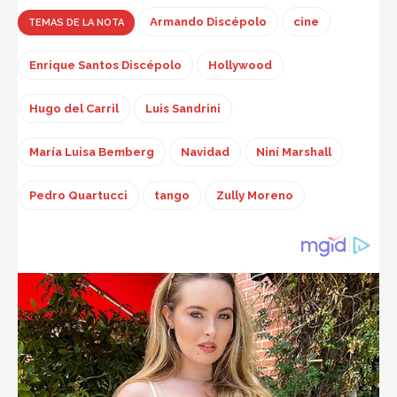
Armando Discépolo
cine
TEMAS DE LA NOTA
Enrique Santos Discépolo
Hollywood
Hugo del Carril
Luis Sandrini
María Luisa Bemberg
Navidad
Niní Marshall
Pedro Quartucci
tango
Zully Moreno