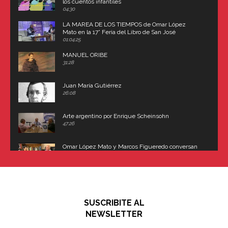
los cuentos infantiles
04:30
LA MAREA DE LOS TIEMPOS de Omar López
Mato en la 17° Feria del Libro de San José
(Uruguay)
01:04:25
MANUEL ORIBE
31:28
Juan María Gutiérrez
26:08
Arte argentino por Enrique Scheinsohn
47:26
Omar López Mato y Marcos Figueredo conversan
sobre: Revolución de Lavalle y fusilamiento de
Dorrego
16:42
El historiador y editor argentino, Ricardo de Titto,
hablando de el Manco Paz (José María Paz)
48:03
SUSCRIBITE AL
"En política, la estupidez no es una desventaja"
NEWSLETTER
02:58