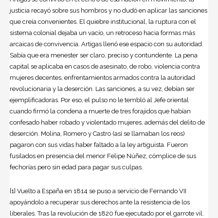
justicia recayó sobre sus hombros y no dudó en aplicar las sanciones
que creía convenientes. El quiebre institucional, la ruptura con el
sistema colonial dejaba un vacío, un retroceso hacia formas más
arcaicas de convivencia. Artigas llenó ese espacio con su autoridad.
Sabía que era menester ser claro, preciso y contundente. La pena
capital se aplicaba en casos de asesinato, de robo, violencia contra
mujeres decentes, enfrentamientos armados contra la autoridad
revolucionaria y la deserción. Las sanciones, a su vez, debían ser
ejemplificadoras. Por eso, el pulso no le tembló al Jefe oriental
cuando firmó la condena a muerte de tres forajidos que habían
confesado haber robado y violentado mujeres, además del delito de
deserción. Molina, Romero y Castro (así se llamaban los reos)
pagaron con sus vidas haber faltado a la ley artiguista. Fueron
fusilados en presencia del menor Felipe Núñez, cómplice de sus
fechorías pero sin edad para pagar sus culpas.
[1] Vuelto a España en 1814 se puso a servicio de Fernando VII
apoyándolo a recuperar sus derechos ante la resistencia de los
liberales. Tras la revolución de 1820 fue ejecutado por el garrote vil.