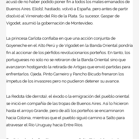
acusó de no haber podido poner fin a todos los males emanados de
Buenos Aires. Elío[1], hastiado, volvió a España, pero antes de partir
disolvió al Virreinato del Río de la Plata. Su sucesor, Gaspar de
Vigodet, asumió la gobernación de Montevideo.
La princesa Carlota confiaba en que una acción conjunta de
Goyeneche en el Alto Perú y de Vigodet en la
Banda Oriental
pondría
fin al accionar de los pérfidos revolucionarios porteños. En tanto, los
portugueses no solo no se retiraron de la Banda Oriental sino que
avanzaron hostigando la retirada de Artigas que envió partidas para
enfrentarlos. Ojeda, Pinto Carneiro y Pancho Bicudo frenaron los
ímpetus de los invasores pero no pudieron detener su avance.
La Redota (de derrota), el éxodo o la emigración del pueblo oriental
se inició en compañía de las tropas de Buenos Aires. Así lo hicieron
hasta el arroyo Grande, pero de allí los porteños se encaminaron
hacia Colonia, mientras que el pueblo siguió camino a Salto para
atravesar el Río Uruguay hacia Entre Ríos.