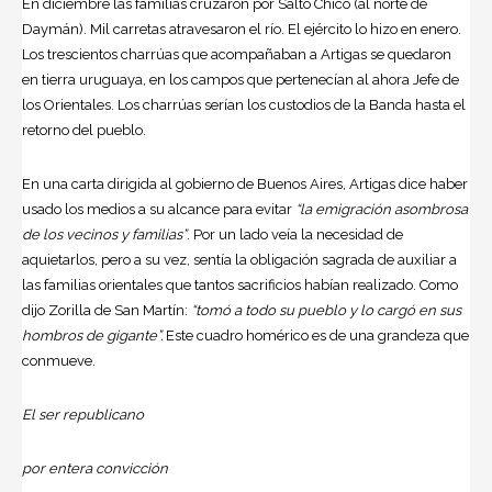
En diciembre las familias cruzaron por Salto Chico (al norte de
Daymán). Mil carretas atravesaron el río. El ejército lo hizo en enero.
Los trescientos
charrúas
que acompañaban a Artigas se quedaron
en tierra uruguaya, en los campos que pertenecían al ahora Jefe de
los Orientales. Los charrúas serían los custodios de la Banda hasta el
retorno del pueblo.
En una carta dirigida al gobierno de Buenos Aires, Artigas dice haber
usado los medios a su alcance para evitar
“la emigración asombrosa
de los vecinos y familias”
. Por un lado veía la necesidad de
aquietarlos, pero a su vez, sentía la obligación sagrada de auxiliar a
las familias orientales que tantos sacrificios habían realizado. Como
dijo Zorilla de San Martín:
“tomó a todo su pueblo y lo cargó en sus
hombros de gigante”.
Este cuadro homérico es de una grandeza que
conmueve.
El ser republicano
por entera convicción