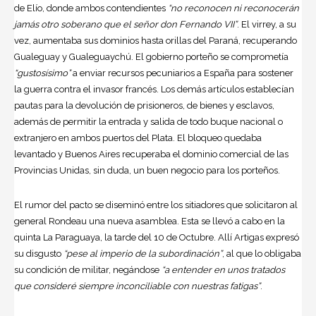
de Elío, donde ambos contendientes
“no reconocen ni reconocerán
jamás otro soberano que el señor don Fernando VII”
. El virrey, a su
vez, aumentaba sus dominios hasta orillas del Paraná, recuperando
Gualeguay y Gualeguaychú. El gobierno porteño se comprometía
“gustosísimo”
a enviar recursos pecuniarios a España para sostener
la guerra contra el invasor francés. Los demás artículos establecían
pautas para la devolución de prisioneros, de bienes y esclavos,
además de permitir la entrada y salida de todo buque nacional o
extranjero en ambos puertos del Plata. El bloqueo quedaba
levantado y Buenos Aires recuperaba el dominio comercial de las
Provincias Unidas, sin duda, un buen negocio para los porteños.
El rumor del pacto se diseminó entre los sitiadores que solicitaron al
general Rondeau una nueva asamblea. Esta se llevó a cabo en la
quinta La Paraguaya, la tarde del 10 de Octubre. Allí Artigas expresó
su disgusto
“pese al imperio de la subordinación”
, al que lo obligaba
su condición de militar, negándose
“a entender en unos tratados
que consideré siempre inconciliable con nuestras fatigas”
.