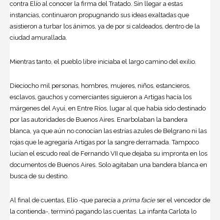
contra Elío al conocer la firma del Tratado. Sin llegar a estas
instancias, continuaron propugnando sus ideas exaltadas que
asistieron a turbar los ánimos, ya de por si caldeados, dentro de la
ciudad amurallada.
Mientras tanto, el pueblo libre iniciaba el largo camino del exilio.
Dieciocho mil personas, hombres, mujeres, niños, estancieros,
esclavos, gauchos y comerciantes siguieron a Artigas hacía los
márgenes del Ayui, en Entre Ríos, lugar al que había sido destinado
por las autoridades de Buenos Aires. Enarbolaban la bandera
blanca, ya que aún no conocían las estrías azules de Belgrano ni las
rojas que le agregaría Artigas por la sangre derramada. Tampoco
lucían el escudo real de Fernando VII que dejaba su impronta en los
documentos de Buenos Aires. Solo agitaban una bandera blanca en
busca de su destino.
Al final de cuentas, Elío -que parecía a
prima facie
ser el vencedor de
la contienda-, terminó pagando las cuentas. La infanta Carlota lo