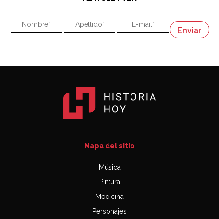
"En política, la estupidez no es una desventaja"
Napoleón
03:06
Mapa del sitio
Música
Pintura
Medicina
Personajes