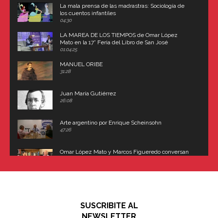
La mala prensa de las madrastras: Sociología de
los cuentos infantiles
04:30
LA MAREA DE LOS TIEMPOS de Omar López
Mato en la 17° Feria del Libro de San José
(Uruguay)
01:04:25
MANUEL ORIBE
31:28
Juan María Gutiérrez
26:08
Arte argentino por Enrique Scheinsohn
47:26
Omar López Mato y Marcos Figueredo conversan
sobre: Revolución de Lavalle y fusilamiento de
Dorrego
16:42
El historiador y editor argentino, Ricardo de Titto,
hablando de el Manco Paz (José María Paz)
48:03
SUSCRIBITE AL
"En política, la estupidez no es una desventaja"
NEWSLETTER
02:58