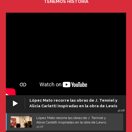
TENEMOS HISTORIA
López Mato recorre las obras de J. Tenniel y
Alicia Carletti inspiradas en la obra de Lewis
41:08
Carroll
López Mato recorre las obras de J. Tenniel y
Alicia Carletti inspiradas en la obra de Lewis
Carroll
41:08