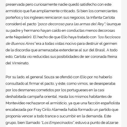
preservada pero curiosamente nadie quedó satisfecho con este
armisticio que fue ampliamente criticado. Si bien los comerciantes
porteños y los ingleses reiniciaron sus negocios, la Infanta Carlota
consideró el pacto
“poco decoroso para las armas del Rey”;
(aunque
su padre y hermano hayan caído en conductas menos decorosas
ante Napoleón). El hecho de que Elío haya tratado con
“los facciosos
de Buenos Aires”
era a todas vistas nocivo para destruir el germen
de la discordia que amenazaba extenderse al sur del Brasil. A todo
esto, Carlota vio reducidas sus posibilidades de ser coronada Reina
del Virreinato.
Por su lado, el general Souza se ofendió con Elío por no haberlo
consultado al firmar el pacto, y éste, como vimos, se desesperaba
por los desmanes cometidos por los portugueses en la casi
deshabitada campaña oriental. Hasta los mismos habitantes de
Montevideo rechazaron el armisticio, ya que una facción españolista
encabezada por Fray Cirilo Alameda había formado un partido que
proponía vencer a todo trance o sucumbir en la demanda. Este
grupo, bien llamado
“Los Empecinados”
, estuvo a punto de alzarse