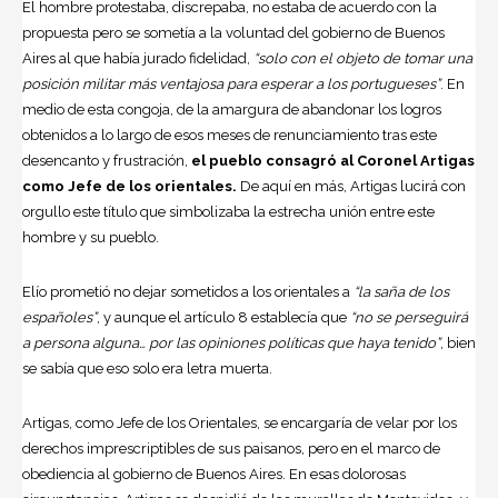
El hombre protestaba, discrepaba, no estaba de acuerdo con la
propuesta pero se sometía a la voluntad del gobierno de Buenos
Aires al que había jurado fidelidad,
“solo con el objeto de tomar una
posición militar más ventajosa para esperar a los portugueses”
. En
medio de esta congoja, de la amargura de abandonar los logros
obtenidos a lo largo de esos meses de renunciamiento tras este
desencanto y frustración,
el pueblo consagró al Coronel
Artigas
como Jefe de los orientales.
De aquí en más, Artigas lucirá con
orgullo este título que simbolizaba la estrecha unión entre este
hombre y su pueblo.
Elío prometió no dejar sometidos a los orientales a
“la saña de los
españoles”
, y aunque el artículo 8 establecía que
“no se perseguirá
a persona alguna… por las opiniones políticas que haya tenido”
, bien
se sabía que eso solo era letra muerta.
Artigas, como Jefe de los Orientales, se encargaría de velar por los
derechos imprescriptibles de sus paisanos, pero en el marco de
obediencia al gobierno de Buenos Aires. En esas dolorosas