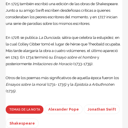
En 1725 también escribió una edición de las obras de
Shakespeare
.
Junto a su amigo Swift escriben desdeñosas críticas a quienes
consideraban los peores escritores del momento, y en 1727 inician
una serie de parodias sobre los mismos escritores.
En 1728 se publica
La Dunciada
, sátira que celebra la estupidez, en
la cual Colley Cibber tomó el lugar de héroe que Theobald ocupaba.
Más tarde alargaría la obra a cuatro volúmenes, el último apareció
en 1743. En 1734 terminó su
Ensayo sobre el hombre
y
posteriormente
Imitaciones de Horacio
(1733-1739).
Otros de los poemas más significativos de aquella época fueron los
Ensayos sobre la moral
(1731- 1735) y la
Epístola a Arbuthnot
en
(1735).
Alexander Pope
Jonathan Swift
TEMAS DE LA NOTA
Shakespeare