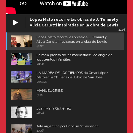
López Mato recorre las obras de J. Tenniel y
Alicia Carletti inspiradas en la obra de Lewis
41:08
Carroll
López Mato recorre las obras de J. Tenniel y
Alicia Carletti inspiradas en la obra de Lewis
Carroll
41:08
La mala prensa de las madrastras: Sociología de
los cuentos infantiles
04:30
LA MAREA DE LOS TIEMPOS de Omar López
Mato en la 17° Feria del Libro de San José
(Uruguay)
01:04:25
MANUEL ORIBE
31:28
Juan María Gutiérrez
26:08
Arte argentino por Enrique Scheinsohn
47:26