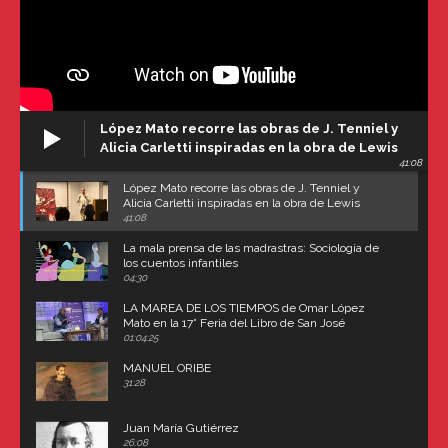
López Mato recorre las obras de J. Tenniel y
Alicia Carletti inspiradas en la obra de Lewis
41:08
Carroll
López Mato recorre las obras de J. Tenniel y
Alicia Carletti inspiradas en la obra de Lewis
Carroll
41:08
La mala prensa de las madrastras: Sociología de
los cuentos infantiles
04:30
LA MAREA DE LOS TIEMPOS de Omar López
Mato en la 17° Feria del Libro de San José
(Uruguay)
01:04:25
MANUEL ORIBE
31:28
Juan María Gutiérrez
26:08