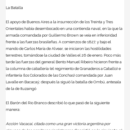
La Batalla
El apoyo de Buenos Aires a la insurrección de los Treinta y Tres
Orientales había desembocado en una contienda naval, en la que la
armada comandada por Guillermo Brown se veía en inferioridad
frente a las fuerzas brasileñas. A comienzos de 1827, y bajo el
mando de
Carlos María de Alvear
, se iniciaron las hostilidades
terrestres, tomándose la ciudad de Valles el 26 de enero. Poco más
tarde las fuerzas del general
Bento Manuel Ribeiro
hicieron frente a
la columna de caballería (el regimiento de Granaderos a Caballo) e
infantería (los Colorados de las Conchas) comandada por Juan
Lavalle en Bacacaý; después la siguió la batalla de Ombú, antesala
de la de Ituzaingó
El Barón del Rio Branco describió lo que pasó de la siguiente
manera:
Acción Vacacaí, citada como una gran victoria argentina por