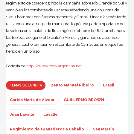
regimiento de coraceros; hizo la campaña sobre Río Grande do Sul y
venció en los combates de Bacacay (abatiendo una columna de
1.200 hombres con fuerzas menores) y Ombú. Unos días más tarde,
utilizando una arriesgada maniobra, logró una parte importante de
la victoria en la batalla de Ituzaingó, de febrero de 1827, arrollando a
las fuerzas del general brasileño Abreu, y ganando su ascenso a
general. Luchó también en el combate de Camacuá, en el que fue
herido en un brazo.
Cortesía de
http://www.todo-argentina.net
.
Bento Manuel Ribeiro
Brasil
TEMAS DE LA NOTA
Carlos María de Alvear
GUILLERMO BROWN
Juan Lavalle
Lavalle
Regimiento de Granaderos a Caballo
San Martín