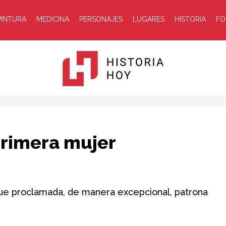
PINTURA
MEDICINA
PERSONAJES
LUGARES
HISTORIA
FO
Historia
primera mujer
 fue proclamada, de manera excepcional, patrona
Hoy