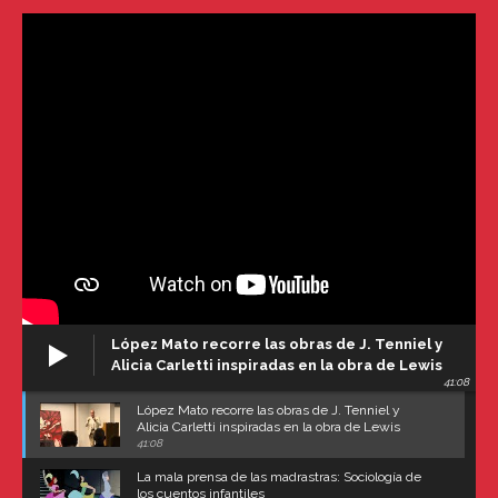
López Mato recorre las obras de J. Tenniel y
Alicia Carletti inspiradas en la obra de Lewis
41:08
Carroll
López Mato recorre las obras de J. Tenniel y
Alicia Carletti inspiradas en la obra de Lewis
Carroll
41:08
La mala prensa de las madrastras: Sociología de
los cuentos infantiles