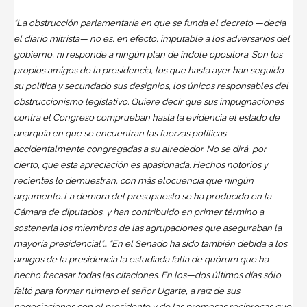
“La obstrucción parlamentaria en que se funda el decreto —decía
el diario mitrista— no es, en efecto, imputable a los adversarios del
gobierno, ni responde a ningún plan de índole opositora. Son los
propios amigos de la presidencia, los que hasta ayer han seguido
su política y secundado sus designios, los únicos responsables del
obstruccionismo legislativo. Quiere decir que sus impugnaciones
contra el Congreso comprueban hasta la evidencia el estado de
anarquía en que se encuentran las fuerzas políticas
accidentalmente congregadas a su alrededor. No se dirá, por
cierto, que esta apreciación es apasionada. Hechos notorios y
recientes lo demuestran, con más elocuencia que ningún
argumento. La demora del presupuesto se ha producido en la
Cámara de diputados, y han contribuido en primer término a
sostenerla los miembros de las agrupaciones que aseguraban la
mayoría presidencial”… “En el Senado ha sido también debida a los
amigos de la presidencia la estudiada falta de quórum que ha
hecho fracasar todas las citaciones. En los—dos últimos días sólo
faltó para formar número el señor Ugarte, a raíz de sus
negociaciones con el presidente y de las promesas recíprocas que