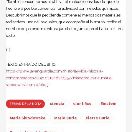
”También encontramos al utilizar el método considerado, que de
hecho era posible concentrar la actividad por métodos químicos.
Descubrimos que la pecblenda contiene al menos dos materiales
radiactivos, uno de los cuales, que acompaña al bismuto, recibe el
nombre de polonio, mientras que el otro, junto con el bario, se llama
radio.
(…)
TEXTO EXTRAÍDO DEL SITIO:
https://www.lavanguardia.com/historiayvida/historia-
contemporanea/20210212/6241352/madame-curie-maria-
sklodowska.html#foto-3
ciencia
científico
Einstein
TEMAS DE LA NOTA
Maria Skłodowska
Marie Curie
Pierre Curie