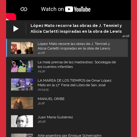
López Mato recorre las obras de J. Tenniel y
Alicia Carletti inspiradas en la obra de Lewis
41:08
Carroll
López Mato recorre las obras de J. Tenniel y
Alicia Carletti inspiradas en la obra de Lewis
Carroll
41:08
La mala prensa de las madrastras: Sociología de
los cuentos infantiles
04:30
LA MAREA DE LOS TIEMPOS de Omar López
Mato en la 17° Feria del Libro de San José
(Uruguay)
01:04:25
MANUEL ORIBE
31:28
Juan María Gutiérrez
26:08
Arte argentino por Enrique Scheinsohn