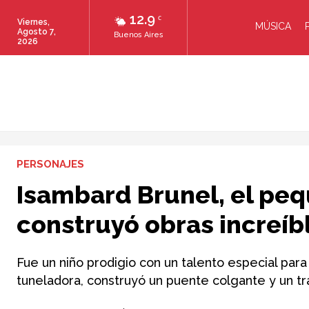
12.9
C
Viernes,
MÚSICA
Agosto 7,
Buenos Aires
2026
PERSONAJES
Isambard Brunel, el pe
construyó obras increíb
Fue un niño prodigio con un talento especial par
tuneladora, construyó un puente colgante y un tr