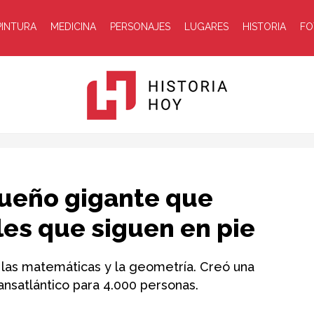
PINTURA
MEDICINA
PERSONAJES
LUGARES
HISTORIA
FO
Historia
queño gigante que
les que siguen en pie
a las matemáticas y la geometría. Creó una
ansatlántico para 4.000 personas.
Hoy