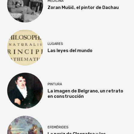
MEDICINA
Zoran Mušič, el pintor de Dachau
LUGARES
Las leyes del mundo
PINTURA
La imagen de Belgrano, un retrato
en construcción
EFEMÉRIDES
La nariz de Cleopatra y las