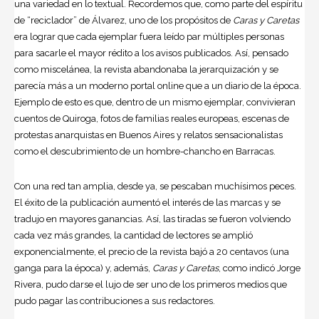
una variedad en lo textual. Recordemos que, como parte del espíritu
de “reciclador” de Álvarez, uno de los propósitos de
Caras y Caretas
era lograr que cada ejemplar fuera leído par múltiples personas
para sacarle el mayor rédito a los avisos publicados. Así, pensado
como miscelánea, la revista abandonaba la jerarquización y se
parecía más a un moderno portal online que a un diario de la época.
Ejemplo de esto es que, dentro de un mismo ejemplar, convivieran
cuentos de Quiroga, fotos de familias reales europeas, escenas de
protestas anarquistas en Buenos Aires y relatos sensacionalistas
como el descubrimiento de un hombre-chancho en Barracas.
Con una red tan amplia, desde ya, se pescaban muchísimos peces.
El éxito de la publicación aumentó el interés de las marcas y se
tradujo en mayores ganancias. Así, las tiradas se fueron volviendo
cada vez más grandes, la cantidad de lectores se amplió
exponencialmente, el precio de la revista bajó a 20 centavos (una
ganga para la época) y, además,
Caras y Caretas
, como indicó Jorge
Rivera, pudo darse el lujo de ser uno de los primeros medios que
pudo pagar las contribuciones a sus redactores.