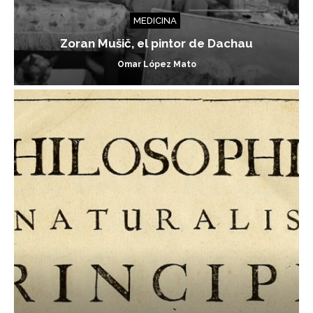
MEDICINA
Zoran Mušič, el pintor de Dachau
Omar López Mato