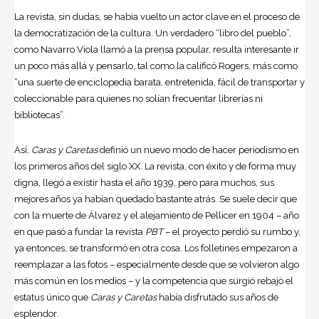
La revista, sin dudas, se había vuelto un actor clave en el proceso de
la democratización de la cultura. Un verdadero “libro del pueblo”,
como Navarro Viola llamó a la prensa popular, resulta interesante ir
un poco más allá y pensarlo, tal como la calificó Rogers, más como
“una suerte de enciclopedia barata, entretenida, fácil de transportar y
coleccionable para quienes no solían frecuentar librerías ni
bibliotecas”.
Así,
Caras y Caretas
definió un nuevo modo de hacer periodismo en
los primeros años del siglo XX. La revista, con éxito y de forma muy
digna, llegó a existir hasta el año 1939, pero para muchos, sus
mejores años ya habían quedado bastante atrás. Se suele decir que
con la muerte de Álvarez y el alejamiento de Pellicer en 1904 – año
en que pasó a fundar la revista
PBT
– el proyecto perdió su rumbo y,
ya entonces, se transformó en otra cosa. Los folletines empezaron a
reemplazar a las fotos – especialmente desde que se volvieron algo
más común en los medios – y la competencia que surgió rebajó el
estatus único que
Caras y Caretas
había disfrutado sus años de
esplendor.