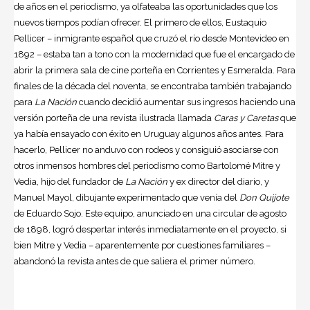
de años en el periodismo, ya olfateaba las oportunidades que los
nuevos tiempos podían ofrecer. El primero de ellos, Eustaquio
Pellicer – inmigrante español que cruzó el río desde Montevideo en
1892 – estaba tan a tono con la modernidad que fue el encargado de
abrir la primera sala de cine porteña en Corrientes y Esmeralda. Para
finales de la década del noventa, se encontraba también trabajando
para
La Nación
cuando decidió aumentar sus ingresos haciendo una
versión porteña de una revista ilustrada llamada
Caras y Caretas
que
ya había ensayado con éxito en Uruguay algunos años antes. Para
hacerlo, Pellicer no anduvo con rodeos y consiguió asociarse con
otros inmensos hombres del periodismo como Bartolomé Mitre y
Vedia, hijo del fundador de
La Nación
y ex director del diario, y
Manuel Mayol, dibujante experimentado que venía del
Don Quijote
de Eduardo Sojo. Este equipo, anunciado en una circular de agosto
de 1898, logró despertar interés inmediatamente en el proyecto, si
bien Mitre y Vedia – aparentemente por cuestiones familiares –
abandonó la revista antes de que saliera el primer número.