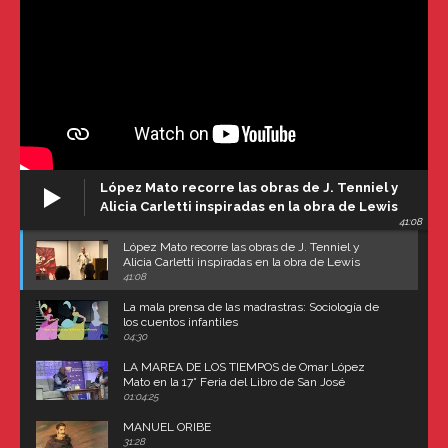
López Mato recorre las obras de J. Tenniel y
Alicia Carletti inspiradas en la obra de Lewis
41:08
Carroll
López Mato recorre las obras de J. Tenniel y
Alicia Carletti inspiradas en la obra de Lewis
Carroll
41:08
La mala prensa de las madrastras: Sociología de
los cuentos infantiles
04:30
LA MAREA DE LOS TIEMPOS de Omar López
Mato en la 17° Feria del Libro de San José
(Uruguay)
01:04:25
MANUEL ORIBE
31:28