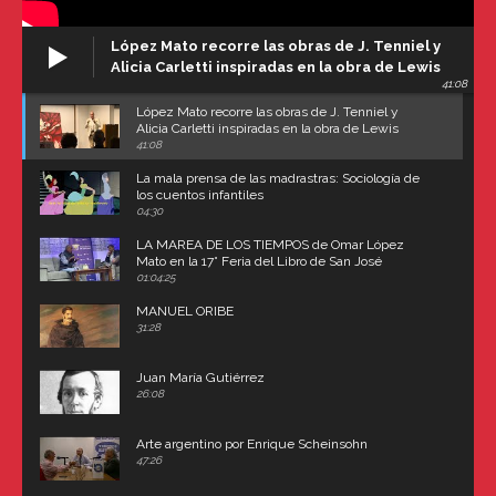
López Mato recorre las obras de J. Tenniel y
Alicia Carletti inspiradas en la obra de Lewis
41:08
Carroll
López Mato recorre las obras de J. Tenniel y
Alicia Carletti inspiradas en la obra de Lewis
Carroll
41:08
La mala prensa de las madrastras: Sociología de
los cuentos infantiles
04:30
LA MAREA DE LOS TIEMPOS de Omar López
Mato en la 17° Feria del Libro de San José
(Uruguay)
01:04:25
MANUEL ORIBE
31:28
Juan María Gutiérrez
26:08
Arte argentino por Enrique Scheinsohn
47:26