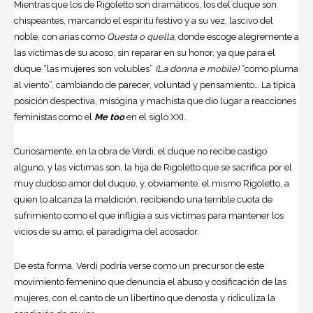
Mientras que los de Rigoletto son dramáticos, los del duque son
chispeantes, marcando el espíritu festivo y a su vez, lascivo del
noble, con arias como
Questa o quella,
donde escoge alegremente a
las víctimas de su acoso, sin reparar en su honor, ya que para el
duque “las mujeres son volubles”
(La donna e mobile)
“como pluma
al viento”, cambiando de parecer, voluntad y pensamiento… La típica
posición despectiva, misógina y machista que dio lugar a reacciones
feministas como el
Me too
en el siglo XXI.
Curiosamente, en la obra de Verdi, el duque no recibe castigo
alguno, y las víctimas son, la hija de Rigoletto que se sacrifica por el
muy dudoso amor del duque, y, obviamente, el mismo Rigoletto, a
quien lo alcanza la maldición, recibiendo una terrible cuota de
sufrimiento como el que infligía a sus víctimas para mantener los
vicios de su amo, el paradigma del acosador.
De esta forma, Verdi podría verse como un precursor de este
movimiento femenino que denuncia el abuso y cosificación de las
mujeres, con el canto de un libertino que denosta y ridiculiza la