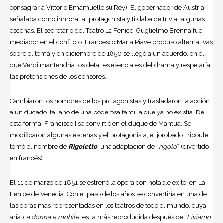
consagrar a Vittorio Emamuelle su Rey). El gobernador de Austria
señalaba como inmoral al protagonista y tildaba de trivial algunas
escenas. El secretario del Teatro La Fenice, Guglielmo Brenna fue
mediador en el conflicto. Francesco Maria Piave propuso alternativas
sobre el tema y en diciembre de 1850 se llegó a un acuerdo, en el
que Verdi mantendría los detalles esenciales del drama y respetaría
las pretensiones de los censores.
Cambiaron los nombres de los protagonistas y trasladaron la acción
a un ducado italiano de una poderosa familia que ya no existía. De
esta forma, Francisco I se convirtió en el duque de Mantua. Se
modificaron algunas escenas y el protagonista, el jorobado Triboulet
tomó el nombre de
Rigoletto
, una adaptación de “
rigolo
” (divertido
en francés).
El 11 de marzo de 1851 se estrenó la ópera con notable éxito, en La
Fenice de Venecia. Con el paso de los años se convertiría en una de
las obras más representadas en los teatros de todo el mundo, cuya
aria
La donna e mobile,
es la más reproducida después del
Liviamo