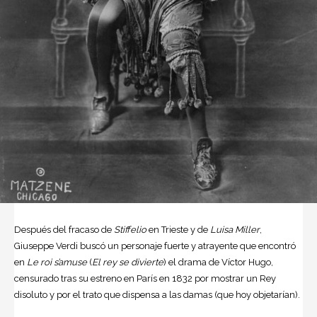
Después del fracaso de
Stiffelio
en Trieste y de
Luisa Miller
,
Giuseppe Verdi
buscó un personaje fuerte y atrayente que encontró
en
Le roi s’amuse
(
El rey se divierte
) el drama de Víctor Hugo,
censurado tras su estreno en París en 1832 por mostrar un Rey
disoluto y por el trato que dispensa a las damas (que hoy objetarían).