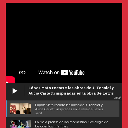
López Mato recorre las obras de J. Tenniel y
Alicia Carletti inspiradas en la obra de Lewis
41:08
Carroll
López Mato recorre las obras de J. Tenniel y
Alicia Carletti inspiradas en la obra de Lewis
Carroll
41:08
La mala prensa de las madrastras: Sociología de
los cuentos infantiles