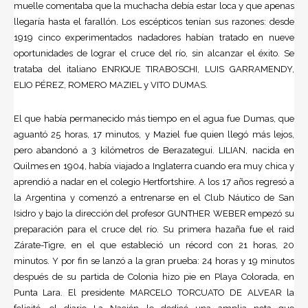
muelle comentaba que la muchacha debía estar loca y que apenas
llegaría hasta el farallón. Los escépticos tenían sus razones: desde
1919 cinco experimentados nadadores habían tratado en nueve
oportunidades de lograr el cruce del río, sin alcanzar el éxito. Se
trataba del italiano ENRIQUE TIRABOSCHI, LUIS GARRAMENDY,
ELIO PÉREZ, ROMERO MAZIEL y VITO DUMAS.
El que había permanecido más tiempo en el agua fue Dumas, que
aguantó 25 horas, 17 minutos, y Maziel fue quien llegó más lejos,
pero abandonó a 3 kilómetros de Berazategui. LILIAN, nacida en
Quilmes en 1904, había viajado a Inglaterra cuando era muy chica y
aprendió a nadar en el colegio Hertfortshire. A los 17 años regresó a
la Argentina y comenzó a entrenarse en el Club Náutico de San
Isidro y bajo la dirección del profesor GUNTHER WEBER empezó su
preparación para el cruce del río. Su primera hazaña fue el raid
Zárate-Tigre, en el que estableció un récord con 21 horas, 20
minutos. Y por fin se lanzó a la gran prueba: 24 horas y 19 minutos
después de su partida de Colonia hizo pie en Playa Colorada, en
Punta Lara. El presidente MARCELO TORCUATO DE ALVEAR la