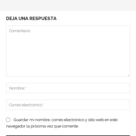
DEJA UNA RESPUESTA
Comentario:
No
Co
ele
Guardar mi nombre, correo electrónico y sitio web en este
navegador la próxima vez que comente.