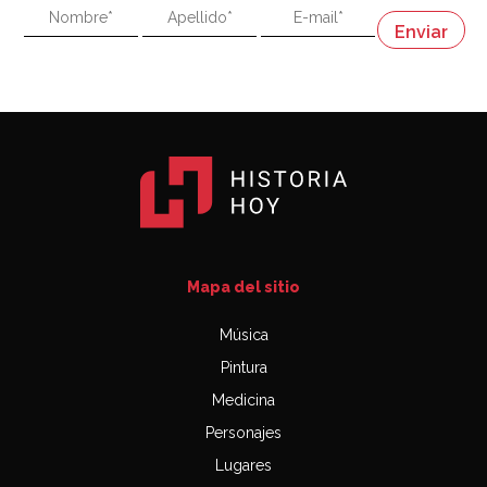
"En política, la estupidez no es una desventaja"
Napoleón
03:06
Mapa del sitio
Música
Pintura
Medicina
Personajes
Lugares