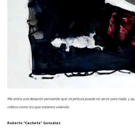
Me entra una desazón pensando que mi pintura pueda no servir para nada, y qu
críticos como los que estamos viviendo.
Roberto “Cachete” González