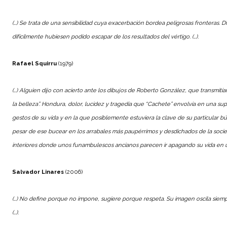
(…) Se trata de una sensibilidad cuya exacerbación bordea peligrosas fronteras.
Di
difícilmente hubiesen podido escapar de los resultados del vértigo. (…).
Rafael Squirru
(1979)
(…) Alguien dijo con acierto ante los dibujos de Roberto González, que transmitía
la belleza”. Hondura, dolor, lucidez y tragedia que “Cachete” envolvía en una 
gestos de su vida y en la que posiblemente estuviera la clave de su particular b
pesar de ese bucear en los arrabales más paupérrimos y desdichados de la socie
interiores donde unos funambulescos ancianos parecen ir apagando su vida en una 
Salvador Linares
(2006)
(…) No define porque no impone, sugiere porque respeta. Su imagen oscila siempre
(…).