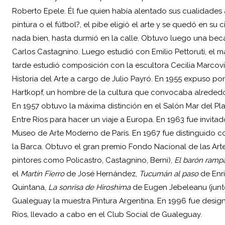
Roberto Epele. Él fue quien había alentado sus cualidades art
pintura o el fútbol?, el pibe eligió el arte y se quedó en su 
nada bien, hasta durmió en la calle. Obtuvo luego una beca d
Carlos Castagnino. Luego estudió con Emilio Pettoruti, el 
tarde estudió composición con la escultora Cecilia Marcovich
Historia del Arte a cargo de Julio Payró. En 1955 expuso por
Hartkopf, un hombre de la cultura que convocaba alrededor d
En 1957 obtuvo la máxima distinción en el Salón Mar del P
Entre Ríos para hacer un viaje a Europa. En 1963 fue invita
Museo de Arte Moderno de París. En 1967 fue distinguido c
la Barca. Obtuvo el gran premio Fondo Nacional de las Artes
pintores como Policastro, Castagnino, Berni),
El barón ramp
el
Martín Fierro
de José Hernández,
Tucumán al paso
de Enr
Quintana,
La sonrisa de Hiroshima
de Eugen Jebeleanu (junto
Gualeguay la muestra Pintura Argentina. En 1996 fue design
Ríos, llevado a cabo en el Club Social de Gualeguay.