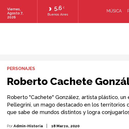
5.6
C
Viernes,
MÚSICA
Agosto 7,
Buenos Aires
2026
PERSONAJES
Roberto Cachete Gonzá
Roberto "Cachete" González, artista plástico, un e
Pellegrini, un mago destacado en los territorios
que sabe de mundos distintos y logra conjugarlo
Por
Admin-Historia
18 Marzo, 2020