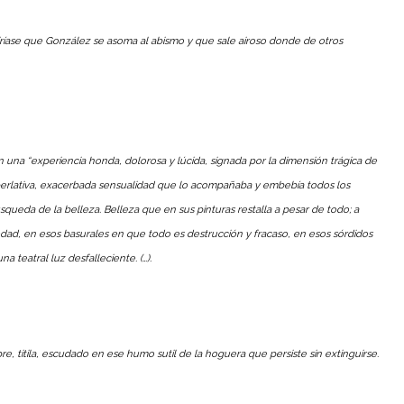
ríase que González se asoma al abismo y que sale airoso donde de otros
n una “experiencia honda, dolorosa y lúcida, signada por la dimensión trágica de
superlativa, exacerbada sensualidad que lo acompañaba y embebía todos los
úsqueda de la belleza.
Belleza que en sus pinturas restalla a pesar de todo; a
dad, en esos basurales en que todo es destrucción y fracaso, en esos sórdidos
teatral luz desfalleciente. (…).
, titila, escudado en ese humo sutil de la hoguera que persiste sin extinguirse.