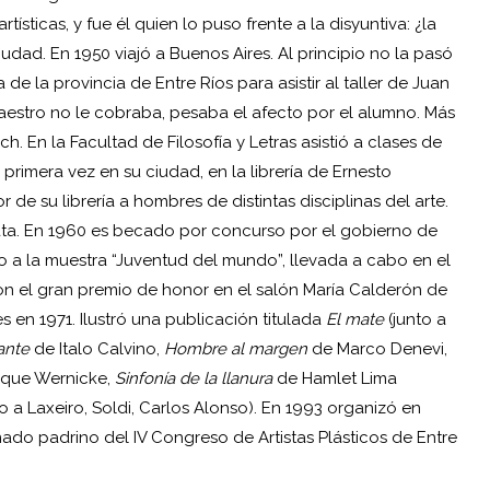
ísticas, y fue él quien lo puso frente a la disyuntiva: ¿la
ciudad. En 1950 viajó a Buenos Aires. Al principio no la pasó
e la provincia de Entre Ríos para asistir al taller de Juan
maestro no le cobraba, pesaba el afecto por el alumno. Más
. En la Facultad de Filosofía y Letras asistió a clases de
 primera vez en su ciudad, en la librería de Ernesto
e su librería a hombres de distintas disciplinas del arte.
lata. En 1960 es becado por concurso por el gobierno de
do a la muestra “Juventud del mundo”, llevada a cabo en el
on el gran premio de honor en el salón María Calderón de
 en 1971. Ilustró una publicación titulada
El mate
(junto a
ante
de Italo Calvino,
Hombre al margen
de Marco Denevi,
ique Wernicke,
Sinfonía de la llanura
de Hamlet Lima
 a Laxeiro, Soldi, Carlos Alonso). En 1993 organizó en
ado padrino del IV Congreso de Artistas Plásticos de Entre