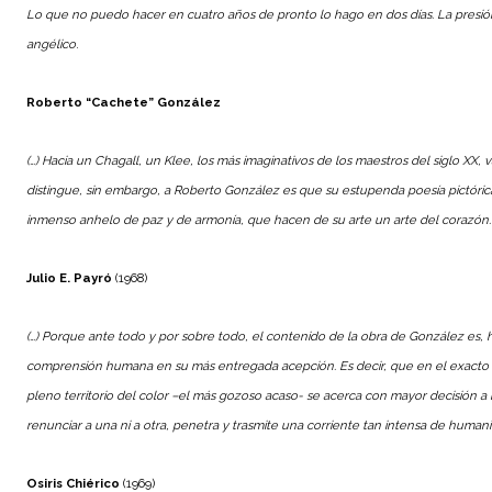
Lo que no puedo hacer en cuatro años de pronto lo hago en dos días. La presión 
angélico
.
Roberto “Cachete” González
(…) Hacia un Chagall, un Klee, los más imaginativos de los maestros del siglo X
distingue, sin embargo, a Roberto González es que su estupenda poesía pictórica
inmenso anhelo de paz y de armonía, que hacen de su arte un arte del corazón.
Julio E. Payró
(1968)
(…) Porque ante todo y por sobre todo, el contenido de la obra de González es, hace 
comprensión humana en su más entregada acepción. Es decir, que en el exacto
pleno territorio del color –el más gozoso acaso- se acerca con mayor decisión a l
renunciar a una ni a otra, penetra y trasmite una corriente tan intensa de humanid
Osiris Chiérico
(1969)