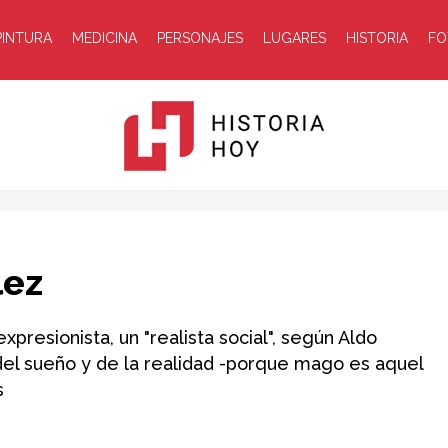
PINTURA
MEDICINA
PERSONAJES
LUGARES
HISTORIA
FO
Historia
lez
xpresionista, un "realista social", según Aldo
 del sueño y de la realidad -porque mago es aquel
s
Hoy