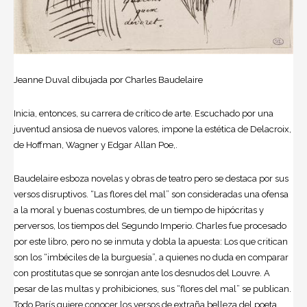
Jeanne Duval dibujada por Charles Baudelaire
Inicia, entonces, su carrera de crítico de arte. Escuchado por una
juventud ansiosa de nuevos valores, impone la estética de Delacroix,
de Hoffman, Wagner y
Edgar Allan Poe
,.
Baudelaire
esboza novelas y obras de teatro pero se destaca por sus
versos disruptivos. “
Las flores del mal
” son consideradas una ofensa
a la moral y buenas costumbres, de un tiempo de hipócritas y
perversos, los tiempos del Segundo Imperio. Charles fue procesado
por este libro, pero no se inmuta y dobla la apuesta: Los que critican
son los “imbéciles de la burguesía”, a quienes no duda en comparar
con prostitutas que se sonrojan ante los desnudos del Louvre. A
pesar de las multas y prohibiciones, sus “flores del mal” se publican.
Todo París quiere conocer los versos de extraña belleza del poeta