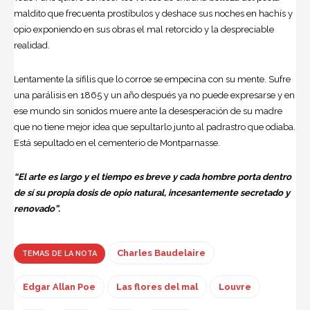
maldito que frecuenta prostíbulos y deshace sus noches en hachís y
opio exponiendo en sus obras el mal retorcido y la despreciable
realidad.
Lentamente la sífilis que lo corroe se empecina con su mente. Sufre
una parálisis en 1865 y un año después ya no puede expresarse y en
ese mundo sin sonidos muere ante la desesperación de su madre
que no tiene mejor idea que sepultarlo junto al padrastro que odiaba.
Está sepultado en el cementerio de Montparnasse.
“El arte es largo y el tiempo es breve y cada hombre porta dentro
de sí su propia dosis de opio natural, incesantemente secretado y
renovado”.
Charles Baudelaire
TEMAS DE LA NOTA
Edgar Allan Poe
Las flores del mal
Louvre