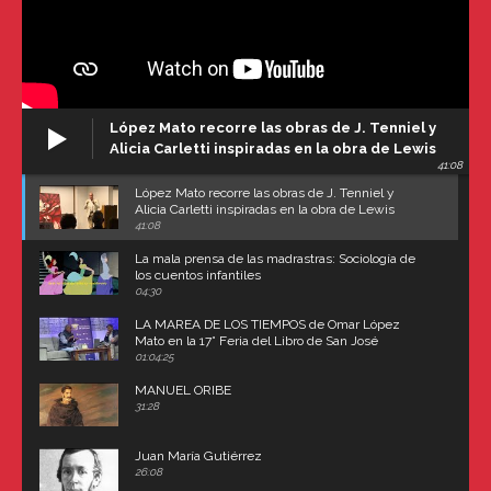
López Mato recorre las obras de J. Tenniel y
Alicia Carletti inspiradas en la obra de Lewis
41:08
Carroll
López Mato recorre las obras de J. Tenniel y
Alicia Carletti inspiradas en la obra de Lewis
Carroll
41:08
La mala prensa de las madrastras: Sociología de
los cuentos infantiles
04:30
LA MAREA DE LOS TIEMPOS de Omar López
Mato en la 17° Feria del Libro de San José
(Uruguay)
01:04:25
MANUEL ORIBE
31:28
Juan María Gutiérrez
26:08