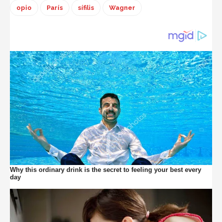
opio
París
sífilis
Wagner