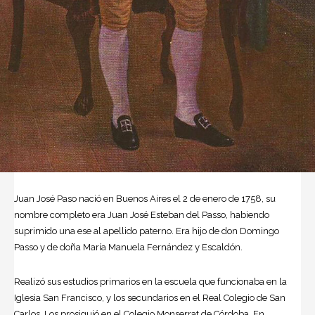
Juan José Paso
nació en
Buenos Aires
el 2 de enero de 1758, su
nombre completo era Juan José Esteban del Passo, habiendo
suprimido una ese al apellido paterno. Era hijo de don Domingo
Passo y de doña María Manuela Fernández y Escaldón.
Realizó sus estudios primarios en la escuela que funcionaba en la
Iglesia San Francisco, y los secundarios en el Real Colegio de San
Carlos. Los prosiguió en el Colegio Monserrat de Córdoba. En