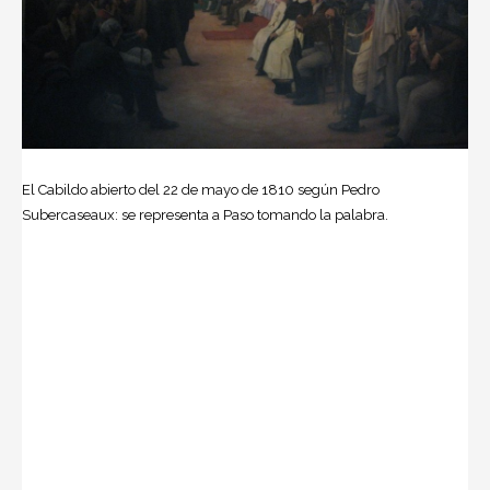
El Cabildo abierto del 22 de mayo de 1810 según Pedro
Subercaseaux: se representa a Paso tomando la palabra.
Vicente F. López y Mitre, al relatar los pormenores de la
sesión, atribuyen a Paso el argumento de la
“Negotiorum
gestorun”
. O sea, que presentó a Buenos Aires como una
hermana mayor, que en una grave emergencia de familia
asume la gestión de negocios con el propósito de ser útil a
los administrados, sin perjuicio de consultar a todas en su
oportunidad.