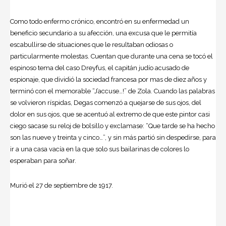
Como todo enfermo crónico, encontró en su enfermedad un
beneficio secundario a su afección, una excusa que le permitía
escabullirse de situaciones que le resultaban odiosas o
particularmente molestas. Cuentan que durante una cena se tocó el
espinoso tema del caso Dreyfus, el capitán judío acusado de
espionaje, que dividió la sociedad francesa por mas de diez años y
terminó con el memorable “J’accuse…!” de Zola. Cuando las palabras
se volvieron ríspidas, Degas comenzó a quejarse de sus ojos, del
dolor en sus ojos, que se acentuó al extremo de que este pintor casi
ciego sacase su reloj de bolsillo y exclamase: “Que tarde se ha hecho
son las nueve y treinta y cinco…”, y sin más partió sin despedirse, para
ir a una casa vacía en la que solo sus bailarinas de colores lo
esperaban para soñar.
Murió el 27 de septiembre de 1917.