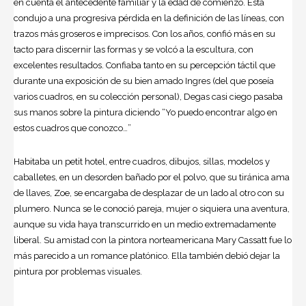
en cuenta el antecedente familiar y la edad de comienzo. Esta
condujo a una progresiva pérdida en la definición de las líneas, con
trazos más groseros e imprecisos. Con los años, confió más en su
tacto para discernir las formas y se volcó a la escultura, con
excelentes resultados. Confiaba tanto en su percepción táctil que
durante una exposición de su bien amado Ingres (del que poseía
varios cuadros, en su colección personal), Degas casi ciego pasaba
sus manos sobre la pintura diciendo “Yo puedo encontrar algo en
estos cuadros que conozco…”
Habitaba un petit hotel, entre cuadros, dibujos, sillas, modelos y
caballetes, en un desorden bañado por el polvo, que su tiránica ama
de llaves, Zoe, se encargaba de desplazar de un lado al otro con su
plumero. Nunca se le conoció pareja, mujer o siquiera una aventura,
aunque su vida haya transcurrido en un medio extremadamente
liberal. Su amistad con la pintora norteamericana Mary Cassatt fue lo
más parecido a un romance platónico. Ella también debió dejar la
pintura por problemas visuales.