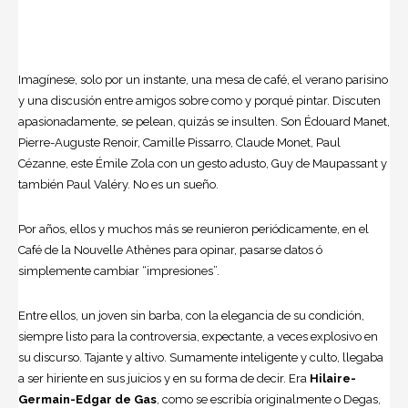
Imagínese, solo por un instante, una mesa de café, el verano parisino
y una discusión entre amigos sobre como y porqué pintar. Discuten
apasionadamente, se pelean, quizás se insulten. Son Édouard Manet,
Pierre-Auguste Renoir, Camille Pissarro, Claude Monet, Paul
Cézanne, este Émile Zola con un gesto adusto, Guy de Maupassant y
también Paul Valéry. No es un sueño.
Por años, ellos y muchos más se reunieron periódicamente, en el
Café de la Nouvelle Athènes para opinar, pasarse datos ó
simplemente cambiar “impresiones”.
Entre ellos, un joven sin barba, con la elegancia de su condición,
siempre listo para la controversia, expectante, a veces explosivo en
su discurso. Tajante y altivo. Sumamente inteligente y culto, llegaba
a ser hiriente en sus juicios y en su forma de decir. Era
Hilaire-
Germain-Edgar de Gas
, como se escribía originalmente o Degas,