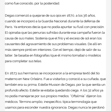
como fue conocido, por la posteridad.
Degas comenzó a quejarse de sus ojos en 1870, a los 36 años,
cuando se incorporó a la Guardia Nacional durante la defensa de
Paris. Ya entonces decía que no podía apuntar su fusil con precisión.
El opinaba que las penurias sufridas durante esa campaña fueron la
causa de sus males. Sostenía que el frío y el exceso de sol eran los
causantes del agravamiento de sus problemas visuales. De allí en
más siempre pintó en interiores. Con el tiempo, dejó de salir de su
taller. Se basaba en fotografías (que él mismo tomaba) o modelos
para completar sus telas.
En 1873 sus hermanos se incorporaron a la empresa textil del tío
materno en New Orleáns. Fue a visitarlos y conoció a su cuñada, que
también era su prima, Estelle Musson de Degas, por la que sentía un
profundo afecto. Estelle se estaba quedando ciega. A los 32 años ya
no podía manejarse por sus propios medios. “Oftalmía” dijeron los
médicos. Término amplio, inespecífico, típica terminología que
usamos para esconder nuestra ignorancia. Degas nunca le perdonó