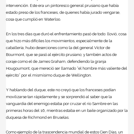
intervención. Este era un pintoresco general prusiano que había
estado preso de los franceses, de quienes había jurado vengarse,
cosa que cumplió en Waterloo.
En los tres días que duró el enfrentamiento pasó de todo: llovió, cosa
que hizo más difíciles los movimientos, especialmente de la
caballería; hubo deserciones como la del general Víctor de
Bourmont, que se pasó al ejército prusiano; y también actos de
coraje como el de James Graham, defendiendo la granja
Hougoumont, que mereció ser llamado “el hombre más valiente del
ejército” por el mismísimo duque de Wellington.
Y hablando del duque, este no creyó que los franceses podían
movilizarse tan rápidamente y se sorprendió al saber que la
vanguardia del enemigo estaba por cruzar el río Sambre en las
primeras horas del 16, mientras estaba en un baile organizado por la
duquesa de Richmond en Bruselas.
Como ejemplo de la trascendencia mundial de estos Cien Días, un