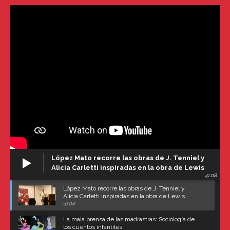
López Mato recorre las obras de J. Tenniel y
Alicia Carletti inspiradas en la obra de Lewis
41:08
Carroll
López Mato recorre las obras de J. Tenniel y
Alicia Carletti inspiradas en la obra de Lewis
Carroll
41:08
La mala prensa de las madrastras: Sociología de
los cuentos infantiles