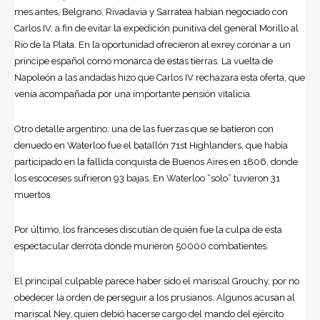
mes antes, Belgrano, Rivadavia y Sarratea habían negociado con
Carlos IV, a fin de evitar la expedición punitiva del general Morillo al
Río de la Plata. En la oportunidad ofrecieron al exrey coronar a un
príncipe español como monarca de estas tierras. La vuelta de
Napoleón a las andadas hizo que Carlos IV rechazara esta oferta, que
venía acompañada por una importante pensión vitalicia.
Otro detalle argentino: una de las fuerzas que se batieron con
denuedo en Waterloo fue el batallón 71st Highlanders, que había
participado en la fallida conquista de Buenos Aires en 1806, donde
los escoceses sufrieron 93 bajas. En Waterloo “solo” tuvieron 31
muertos.
Por último, los franceses discutían de quién fue la culpa de esta
espectacular derrota donde murieron 50000 combatientes.
El principal culpable parece haber sido el mariscal Grouchy, por no
obedecer la orden de perseguir a los prusianos. Algunos acusan al
mariscal Ney, quien debió hacerse cargo del mando del ejército