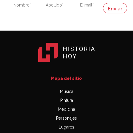
"En política, la estupidez no es una desventaja"
Napoleón
03:06
Mapa del sitio
Música
Pintura
Medicina
Personajes
Lugares