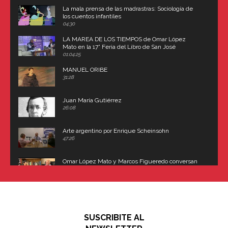
La mala prensa de las madrastras: Sociología de
los cuentos infantiles
04:30
LA MAREA DE LOS TIEMPOS de Omar López
Mato en la 17° Feria del Libro de San José
(Uruguay)
01:04:25
MANUEL ORIBE
31:28
Juan María Gutiérrez
26:08
Arte argentino por Enrique Scheinsohn
47:26
Omar López Mato y Marcos Figueredo conversan
sobre: Revolución de Lavalle y fusilamiento de
Dorrego
16:42
El historiador y editor argentino, Ricardo de Titto,
hablando de el Manco Paz (José María Paz)
48:03
SUSCRIBITE AL
"En política, la estupidez no es una desventaja"