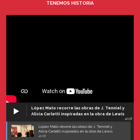
TENEMOS HISTORIA
López Mato recorre las obras de J. Tenniel y
Alicia Carletti inspiradas en la obra de Lewis
41:08
Carroll
López Mato recorre las obras de J. Tenniel y
Alicia Carletti inspiradas en la obra de Lewis
Carroll
41:08