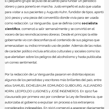
El pequeño grupo se puso de acuerdo para fundar un periódico
obrero y para ponerlo en marcha. Justo empeñó el auto que usaba
para visitar a sus pacientes y Augusto Kuhn, fundidor de tipos, aportó
300 pesos y una pieza del conventillo donde vivía para ser usada
como redacción. La Vanguardia, que se definía como
socialista
científico
, comenzó a salir semanalmente y se convirtió en el
vocero de las reivindicaciones obreras. Desde el principio la elite
gobernante vio con desconfianza el contenido de sus páginas que
amenazaban su indiscriminado uso de poder. Además de las notas
de carácter político incluía artículos culturales y sociales como los
que alertaban sobre los peligros del alcoholismo y hasta publicaba
un correo sentimental.
Por la redacción de La Vanguardia pasaron en distintas épocas
algunos de los periodistas y escritores más brillantes del país, entre
ellos SAMUEL EICHELBAUM, EDMUNDO GUIBOURG, ALEJANDRO
KORN, LEOPOLDO LUGONES y JOSÉ INGENIEROS. En 1902 fue
clausurado por primera vez por condenar la Ley de Residencia, que
autorizaba al gobierno a expulsar sin proceso a los extranjeros
considerados indeseables. En 1905 comenzó a aparecer diariamente