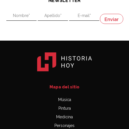
NEWSLETTER
02:58
"En política, la estupidez no es una desventaja"
Napoleón
03:06
Mapa del sitio
Música
Pintura
Medicina
Personajes