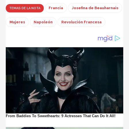
Francia
Josefina de Beauharnais
TEMAS DE LA NOTA
Mujeres
Napoleón
Revolución Francesa