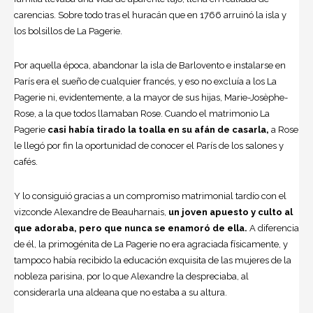
carencias. Sobre todo tras el huracán que en 1766 arruinó la isla y
los bolsillos de La Pagerie.
Por aquella época, abandonar la isla de Barlovento e instalarse en
París era el sueño de cualquier francés, y eso no excluía a los La
Pagerie ni, evidentemente, a la mayor de sus hijas, Marie-Josèphe-
Rose, a la que todos llamaban Rose. Cuando el matrimonio La
Pagerie
casi había tirado la toalla en su afán de casarla,
a Rose
le llegó por fin la oportunidad de conocer el París de los salones y
cafés.
Y lo consiguió gracias a un compromiso matrimonial tardío con el
vizconde Alexandre de Beauharnais,
un joven apuesto y culto al
que adoraba, pero que nunca se enamoró de ella.
A diferencia
de él, la primogénita de La Pagerie no era agraciada físicamente, y
tampoco había recibido la educación exquisita de las
mujeres
de la
nobleza parisina, por lo que Alexandre la despreciaba, al
considerarla una aldeana que no estaba a su altura.