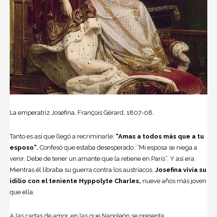
La emperatriz Josefina, François Gérard, 1807-08.
Tanto es así que llegó a recriminarle:
“Amas a todos más que a tu
esposo”.
Confesó que estaba desesperado: “Mi esposa se niega a
venir. Debe de tener un amante que la retiene en París”. Y así era.
Mientras él libraba su guerra contra los austríacos,
Josefina vivía su
idilio con el teniente Hyppolyte Charles,
nueve años más joven
que ella.
A las cartas de amor, en las que Napoleón se presenta