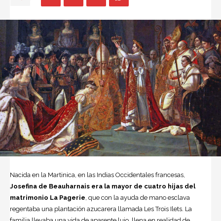
Nacida en la Martinica, en las Indias Occidentales francesas,
Josefina de Beauharnais
era la mayor de cuatro hijas del
matrimonio La Pagerie
, que con la ayuda de mano esclava
regentaba una plantación azucarera llamada Les Trois Ilets. La
familia llevaba una vida de aparente lujo, llena en realidad de