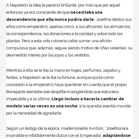
A Napoleón la idea le pareció brillante, por más que por aquel
entonces ya era consciente de que
necesitaba una
descendencia que ella nunca podría darle.
Josefina dedicó sus
años como emperatriz, apenas cinco, a sus aficiones: los almuerzos,
la correspondencia, las donaciones a la caridad y sobre todo las
plantas. Pero a esta vida rutinaria cabía sumar una afición
compulsiva que, además, seguía siendo motivo de riñas violentas: su
desmedido interés por las joyas y los vestidos.
Mientras a ella se le iba la mano en trajes, perfumes, zapatos y
fiestas, a Napoleón se le iba la fortuna, aunque quizá como
concesión a la emperatriz haya que tener en cuenta que el propio
Bonaparte alentaba ese despilfarro exigiéndole que estuviera
impecable y a la última.
Llegó incluso a hacerla cambiar de
modelo varias veces en una noche
, a lo que ella asentía movida
por la necesidad de agradarle.
Según un testigo de la época, mademoiselle Avrillon, “Josefina era
invariable e infaliblemente dulce con el Emperador,
adaptándose