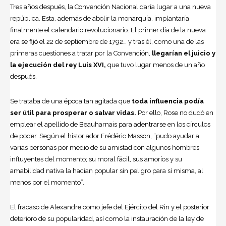
Tres años después, la Convención Nacional daría lugar a una nueva
república. Esta, además de abolir la monarquía, implantaría
finalmente el calendario revolucionario. El primer día de la nueva
era se fijó el 22 de septiembre de 1792… y tras él, como una de las
primeras cuestiones a tratar por la Convención,
llegarían el juicio y
la ejecución del rey Luis XVI,
que tuvo lugar menos de un año
después.
Se trataba de una época tan agitada que
toda influencia podía
ser útil para prosperar o salvar vidas.
Por ello, Rose no dudó en
emplear el apellido de Beauharnais para adentrarse en los círculos
de poder. Según el historiador Frédéric Masson, “pudo ayudar a
varias personas por medio de su amistad con algunos hombres
influyentes del momento; su moral fácil, sus amoríos y su
amabilidad nativa la hacían popular sin peligro para sí misma, al
menos por el momento”.
El fracaso de Alexandre como jefe del Ejército del Rin y el posterior
deterioro de su popularidad, así como la instauración de la ley de