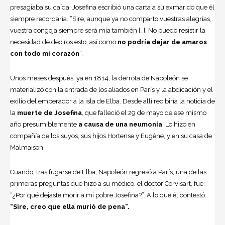
presagiaba su caída, Josefina escribió una carta a su exmarido que él
siempre recordaría. “Sire, aunque ya no comparto vuestras alegrías,
vuestra congoja siempre será mía también […]. No puedo resistir la
necesidad de deciros esto, así como
no podría dejar de amaros
con todo mi corazón
“.
Unos meses después, ya en 1814, la derrota de Napoleón se
materializó con la entrada de los aliados en París y la abdicación y el
exilio del emperador a la isla de Elba. Desde allí recibiría la noticia de
la
muerte de Josefina
, que falleció el 29 de mayo de ese mismo
año presumiblemente
a causa de una neumonía
. Lo hizo en
compañía de los suyos, sus hijos Hortense y Eugène, y en su casa de
Malmaison.
Cuando, tras fugarse de Elba, Napoleón regresó a París, una de las
primeras preguntas que hizo a su médico, el doctor Corvisart, fue:
“¿Por qué dejaste morir a mi pobre Josefina?”. A lo que él contestó:
“Sire, creo que ella murió de pena”.