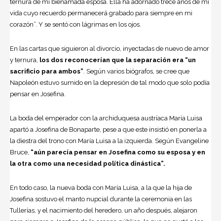
ternura de mi bienamada esposa. Ella ha adornado trece años de mi
vida cuyo recuerdo permanecerá grabado para siempre en mi
corazón”. Y se sentó con lágrimas en los ojos.
En las cartas que siguieron al divorcio, inyectadas de nuevo de amor
y ternura,
los dos reconocerían que la separación era “un
sacrificio para ambos”
. Según varios biógrafos, se cree que
Napoleón estuvo sumido en la depresión de tal modo que solo podía
pensar en Josefina.
La boda del emperador con la archiduquesa austríaca María Luisa
apartó a Josefina de Bonaparte, pese a que este insistió en ponerla a
la diestra del trono con María Luisa a la izquierda. Según Evangeline
Bruce,
“aún parecía pensar en Josefina como su esposa y en
la otra como una necesidad política dinástica”.
En todo caso, la nueva boda con María Luisa, a la que la hija de
Josefina sostuvo el manto nupcial durante la ceremonia en las
Tullerías, y el nacimiento del heredero, un año después, alejaron