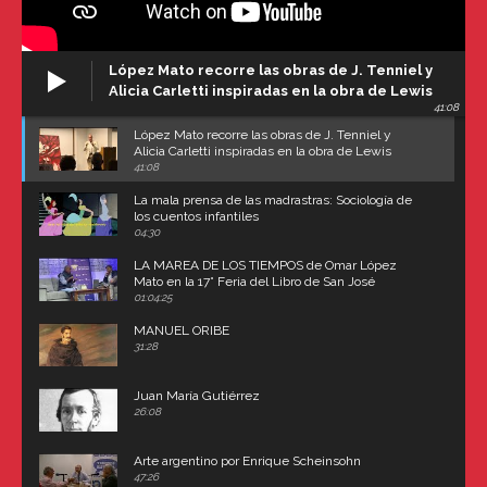
López Mato recorre las obras de J. Tenniel y
Alicia Carletti inspiradas en la obra de Lewis
41:08
Carroll
López Mato recorre las obras de J. Tenniel y
Alicia Carletti inspiradas en la obra de Lewis
Carroll
41:08
La mala prensa de las madrastras: Sociología de
los cuentos infantiles
04:30
LA MAREA DE LOS TIEMPOS de Omar López
Mato en la 17° Feria del Libro de San José
(Uruguay)
01:04:25
MANUEL ORIBE
31:28
Juan María Gutiérrez
26:08
Arte argentino por Enrique Scheinsohn
47:26