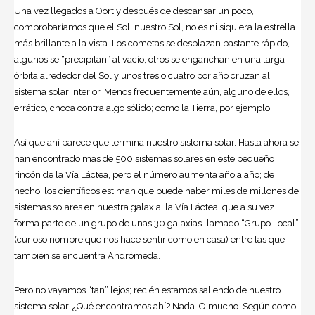
Una vez llegados a Oort y después de descansar un poco,
comprobaríamos que el Sol, nuestro Sol, no es ni siquiera la estrella
más brillante a la vista. Los cometas se desplazan bastante rápido,
algunos se “precipitan” al vacío, otros se enganchan en una larga
órbita alrededor del Sol y unos tres o cuatro por año cruzan al
sistema solar interior. Menos frecuentemente aún, alguno de ellos,
errático, choca contra algo sólido; como la Tierra, por ejemplo.
Así que ahí parece que termina nuestro sistema solar. Hasta ahora se
han encontrado más de 500 sistemas solares en este pequeño
rincón de la Vía Láctea, pero el número aumenta año a año; de
hecho, los científicos estiman que puede haber miles de millones de
sistemas solares en nuestra galaxia, la Vía Láctea, que a su vez
forma parte de un grupo de unas 30 galaxias llamado “Grupo Local”
(curioso nombre que nos hace sentir como en casa) entre las que
también se encuentra Andrómeda.
Pero no vayamos “tan” lejos; recién estamos saliendo de nuestro
sistema solar. ¿Qué encontramos ahí? Nada. O mucho. Según como