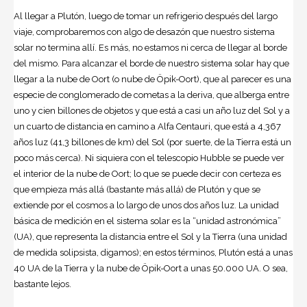
Al llegar a Plutón, luego de tomar un refrigerio después del largo
viaje, comprobaremos con algo de desazón que nuestro sistema
solar no termina allí. Es más, no estamos ni cerca de llegar al borde
del mismo. Para alcanzar el borde de nuestro sistema solar hay que
llegar a la nube de Oort (o nube de Öpik-Oort), que al parecer es una
especie de conglomerado de cometas a la deriva, que alberga entre
uno y cien billones de objetos y que está a casi un año luz del Sol y a
un cuarto de distancia en camino a Alfa Centauri, que está a 4,367
años luz (41,3 billones de km) del Sol (por suerte, de la Tierra está un
poco más cerca). Ni siquiera con el telescopio Hubble se puede ver
el interior de la nube de Oort; lo que se puede decir con certeza es
que empieza más allá (bastante más allá) de Plutón y que se
extiende por el cosmos a lo largo de unos dos años luz. La unidad
básica de medición en el sistema solar es la “unidad astronómica”
(UA), que representa la distancia entre el Sol y la Tierra (una unidad
de medida solipsista, digamos); en estos términos, Plutón está a unas
40 UA de la Tierra y la nube de Öpik-Oort a unas 50.000 UA. O sea,
bastante lejos.