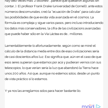
hay diez veces más: 2 billones! …parece que quedaron algunas sin
contar…). El profesor Frank Drake (universidad de Cornell), ante estos
números descomunales, creó la “ecuación de Drake” para calcular
las posibilidades de que exista vida avanzada en el cosmos. La
fórmula es compleja y sigue varios pasos, pero incluso introduciendo
los datos más conservadores, la cifra de las civilizacions avanzadas
que puede haber sólo en la Vía Láctea es de… millones.
Lamentablemente (o afortunadamente, según como se mire) el
cálculo de la distancia media entre dos de esas civilizaciones sería
de casi doscientos años luz. Eso significa que, aún en el caso de que
esos seres supieran que estamos por acá y pudieran vernos con sus
telescopios, lo que verían sería la luz que abandonó la Tierra hace
unos 200 años. Así que, aunque no estemos solos, desde un punto
de vista práctico sí lo estamos.
Y ya nos las arreglamos solos para hacer bastante lío.