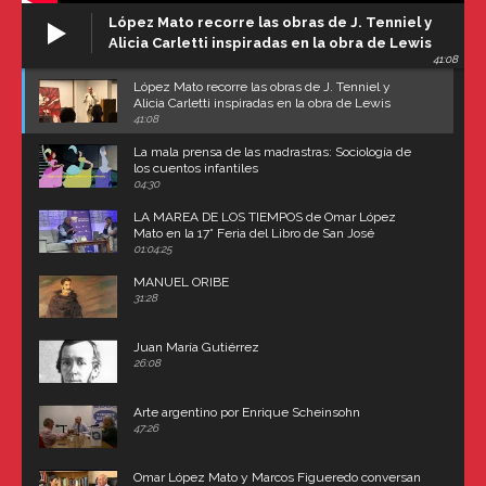
López Mato recorre las obras de J. Tenniel y
Alicia Carletti inspiradas en la obra de Lewis
41:08
Carroll
López Mato recorre las obras de J. Tenniel y
Alicia Carletti inspiradas en la obra de Lewis
Carroll
41:08
La mala prensa de las madrastras: Sociología de
los cuentos infantiles
04:30
LA MAREA DE LOS TIEMPOS de Omar López
Mato en la 17° Feria del Libro de San José
(Uruguay)
01:04:25
MANUEL ORIBE
31:28
Juan María Gutiérrez
26:08
Arte argentino por Enrique Scheinsohn
47:26
Omar López Mato y Marcos Figueredo conversan