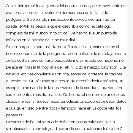
Con el tiempo se fue alejando del neorrealismo y del movimiento de
izquierda acorde a la evolución democrática de la Italia de
postguerra. Su ejemplo más elocuente de esta escisión fue ‘La
strada’ (1954), la película que él describía como “el catálogo
completo de mi mundo mitológico”. De hecho, fue un punto de
inflexión en la historia del cine mundial.
Sin embargo, su obra más famosa, ‘La dolce vita’, coincide con el
boom económico de la postguerra, acompañado de un relajamiento
de las costumbres con una búsqueda indisimulada del hedonismo.
De acá en más la filmografía de Fellini (Otto e mezzo, Satyricon, E la
nave va, etc.) se convierte en onírica, esotérica, grotesca, fantasiosa
y… pesimista. Quizás más que pesimista debería decir escéptica, un
escepticismo nacido de la observación de la conducta humana en
sus momentos más dramáticos. De hecho, el nombre de uno de los
oficios menos “virtuosos”, esos periodistas buscadores de escándalos
a cualquier precio entre ricos y famosos, nace en La dolce vita: los
paparazzi.
La carrera de Fellini se puede definir en pocas palabras: “de la
simplicidad a la complejidad, pasando por la autoparodia” (John C.