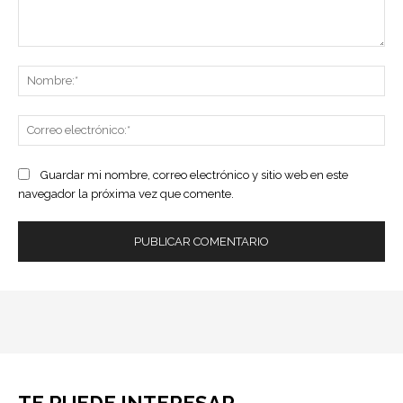
Comentario:
No
Co
ele
Guardar mi nombre, correo electrónico y sitio web en este
navegador la próxima vez que comente.
TE PUEDE INTERESAR