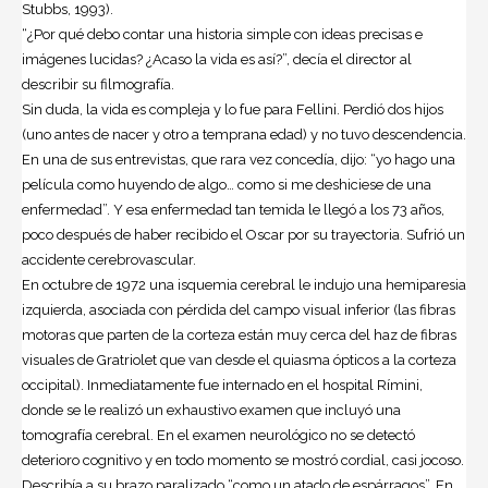
Stubbs, 1993).
“¿Por qué debo contar una historia simple con ideas precisas e
imágenes lucidas? ¿Acaso la vida es así?”, decía el director al
describir su filmografía.
Sin duda, la vida es compleja y lo fue para Fellini. Perdió dos hijos
(uno antes de nacer y otro a temprana edad) y no tuvo descendencia.
En una de sus entrevistas, que rara vez concedía, dijo: “yo hago una
película como huyendo de algo… como si me deshiciese de una
enfermedad”. Y esa enfermedad tan temida le llegó a los 73 años,
poco después de haber recibido el Oscar por su trayectoria. Sufrió un
accidente cerebrovascular.
En octubre de 1972 una isquemia cerebral le indujo una hemiparesia
izquierda, asociada con pérdida del campo visual inferior (las fibras
motoras que parten de la corteza están muy cerca del haz de fibras
visuales de Gratriolet que van desde el quiasma ópticos a la corteza
occipital). Inmediatamente fue internado en el hospital Rímini,
donde se le realizó un exhaustivo examen que incluyó una
tomografía cerebral. En el examen neurológico no se detectó
deterioro cognitivo y en todo momento se mostró cordial, casi jocoso.
Describía a su brazo paralizado “como un atado de espárragos”. En