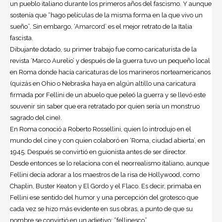
un pueblo italiano durante los primeros años del fascismo. Y aunque
sostenía que “hago películas de la misma forma en la que vivo un
sueño”. Sin embargo, ‘Amarcord’ es el mejor retrato de la Italia
fascista.
Dibujante dotado, su primer trabajo fue como caricaturista de la
revista ‘Marco Aurelio’ y después de la guerra tuvo un pequeño local
en Roma donde hacía caricaturas de los marineros norteamericanos
(quizás en Ohio o Nebraska haya en algún altillo una caricatura
firmada por Fellini de un abuelo que peleó la guerra y se llevó este
souvenir sin saber que era retratado por quien sería un monstruo
sagrado del cine).
En Roma conoció a Roberto Rossellini, quien lo introdujo en el
mundo del cine y con quien colaboró en ‘Roma, ciudad abierta’, en
1945. Después se convirtió en guionista antes de ser director.
Desde entonces se lo relaciona con el neorrealismo italiano, aunque
Fellini decía adorar a los maestros de la risa de Hollywood, como
Chaplin, Buster Keaton y El Gordo y el Flaco. Es decir, primaba en
Fellini ese sentido del humor y una percepción del grotesco que
cada vez se hizo más evidente en sus obras, a punto de que su
nombre se convirtió en un adjetivo: “fellinesco”.