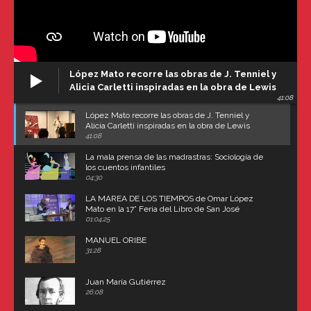
López Mato recorre las obras de J. Tenniel y
Alicia Carletti inspiradas en la obra de Lewis
41:08
Carroll
López Mato recorre las obras de J. Tenniel y
Alicia Carletti inspiradas en la obra de Lewis
Carroll
41:08
La mala prensa de las madrastras: Sociología de
los cuentos infantiles
04:30
LA MAREA DE LOS TIEMPOS de Omar López
Mato en la 17° Feria del Libro de San José
(Uruguay)
01:04:25
MANUEL ORIBE
31:28
Juan María Gutiérrez
26:08