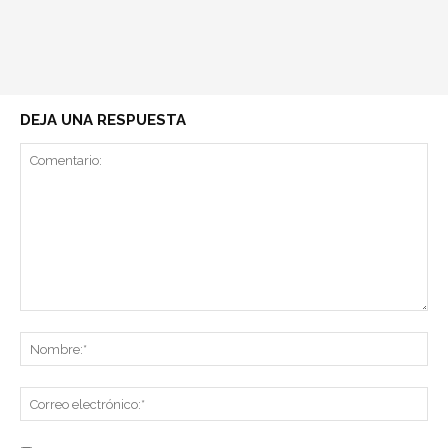
DEJA UNA RESPUESTA
Comentario:
No
Co
ele