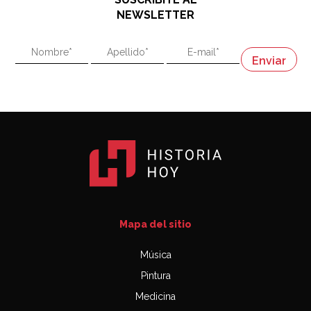
"En política, la estupidez no es una desventaja"
NEWSLETTER
02:58
"En política, la estupidez no es una desventaja"
Napoleón
03:06
Mapa del sitio
Música
Pintura
Medicina