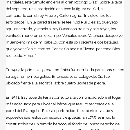
marciales, este túmulo encierra al gran Rodrigo Díaz”. Sobre la tapa
del sepulcro, una inscripción enaltece la figura del Cid, al
compararlo con el rey Arturo y Carlomagno: “Invicto entre los
esforzados”. En la pared trasera, se lee: “Cid Rui Diez so, que yago
aquí encerrado, y venció al rey Bucar con treinta y seis reyes, los
veintidós murieron en el campo. Vencilos sobre Valencia, desque yo
muerto encima de mi caballo. Con esta son setenta e dos batallas,
que yo vencí en el campo. Gane a Colada e a Tizona, por ende Dios
sea loado. Amén”.
En 1447, la primitiva iglesia románica fue derribada para construir en
su lugar un templo gótico. Entonces, el sarcófago del Cid fue
ubicado frente a la sacristía, sobre cuatro leones de piedra.
En 1541, fray Lope de Farías consultó a la comunidad sobre el lugar
más adecuado para ubicar al héroe, que resultó ser cerca de la
pared del Evangelio. En esa oportunidad, fue abierto el ataúd y
expuestos sus restos con espada y espuelas. En 1735, se inició la
construcción de un templo barroco, al fondo del brazo derecho del