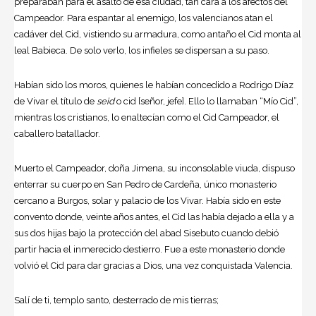
preparaban para el asalto de esa ciudad, tan cara a los afectos del
Campeador. Para espantar al enemigo, los valencianos atan el
cadáver del Cid, vistiendo su armadura, como antaño el Cid monta al
leal Babieca. De solo verlo, los infieles se dispersan a su paso.
Habían sido los moros, quienes le habían concedido a Rodrigo Díaz
de Vivar el título de
seid
o cid [señor, jefe]. Ello lo llamaban “Mío Cid”,
mientras los cristianos, lo enaltecían como el
Cid Campeador
, el
caballero batallador.
Muerto el Campeador, doña Jimena, su inconsolable viuda, dispuso
enterrar su cuerpo en San Pedro de Cardeña, único monasterio
cercano a Burgos, solar y palacio de los Vivar. Había sido en este
convento donde, veinte años antes, el Cid las había dejado a ella y a
sus dos hijas bajo la protección del abad Sisebuto cuando debió
partir hacia el inmerecido destierro. Fue a este monasterio donde
volvió el Cid para dar gracias a Dios, una vez conquistada Valencia.
Salí de ti, templo santo, desterrado de mis tierras;