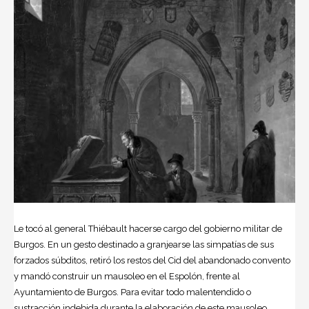
Le tocó al general Thiébault hacerse cargo del gobierno militar de
Burgos. En un gesto destinado a granjearse las simpatías de sus
forzados súbditos, retiró los restos del Cid del abandonado convento
y mandó construir un mausoleo en el Espolón, frente al
Ayuntamiento de Burgos. Para evitar todo malentendido o
sustracción indebida durante la elaboración de este mausoleo,