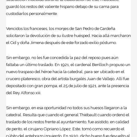
guardó los restos del valiente hispano debajo de su cama para
custodiarlos personalmente.
Vencidos los franceses, los monjes de San Pedro de Cardeña
solicitaron la devolución de su ilustre huésped. Hacia allá marcharon
el Cid y doña Jimena después de este forzado exilio póstumo.
Sin embargo, no les fue concedida la paz del reposo pues aún
faltaba un último traslado. En 1921, el cardenal Benlloch propuso un
nuevo traspaso del héroe hacia la catedral, para ser ubicado en el
crucero plateresco, obra del artista burgalés Juan de Vallejo. Allí fue
depositado con gran pompa, el 25 de julio de 1921, ante la presencia
del Rey Alfonso xiii.
Sin embargo, en esa oportunidad no todos sus huesos llegaron a la
catedral. Resulta que cuando el general Thiébault cuando ordenó el
traslado de los restos frente al ayuntamiento, fue asistido, en calidad
de perito, el cirujano Cipriano López. Este, tomó como recuerdo el
cúbito del antebrazo izquierdo. En 1930, dicho hueso fue devuelto al