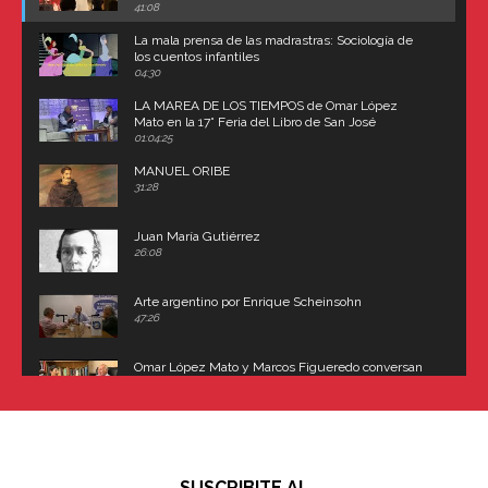
Carroll
41:08
La mala prensa de las madrastras: Sociología de
los cuentos infantiles
04:30
LA MAREA DE LOS TIEMPOS de Omar López
Mato en la 17° Feria del Libro de San José
(Uruguay)
01:04:25
MANUEL ORIBE
31:28
Juan María Gutiérrez
26:08
Arte argentino por Enrique Scheinsohn
47:26
Omar López Mato y Marcos Figueredo conversan
sobre: Revolución de Lavalle y fusilamiento de
Dorrego
16:42
El historiador y editor argentino, Ricardo de Titto,
hablando de el Manco Paz (José María Paz)
48:03
SUSCRIBITE AL