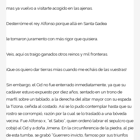
mas ya vuelvo a visitarte acogido en las ajenas.
Desterróme el rey Alfonso porque allá en Santa Gadea
le tomaron juramento con más rigor que quisiera.
Veis, aquí os traigo ganados otros reinos y mil fronteras.
¡Que os quiero dar tierras mías cuando me echáis de las vuestras!
Sin embargo, el Cid no fue enterrado inmediatamente, ya que su
cadáver estuvo expuesto por diez años, sentado en un trono de
marfil sobre un tablado, a la derecha del altar mayor con su espada
la Tizona, ceñida al costado. Así se lo pudo contemplar hasta que su
rostro se corrompió, razón por la cual se lo trasladó a una bóveda
vecina. Fue Alfonso x, “el Sabio”, quien ordenó labrar el sepulcro que
cobijó al Cid y a doña Jimena. En la circunferencia de la piedra, al pie
de esta tumba, se grabó “Guerrero invicto, famoso por sus triunfos