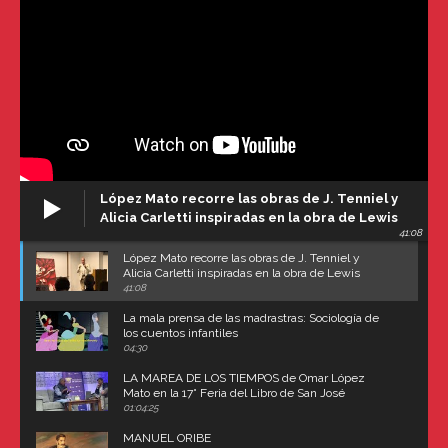
López Mato recorre las obras de J. Tenniel y
Alicia Carletti inspiradas en la obra de Lewis
41:08
Carroll
López Mato recorre las obras de J. Tenniel y
Alicia Carletti inspiradas en la obra de Lewis
Carroll
41:08
La mala prensa de las madrastras: Sociología de
los cuentos infantiles
04:30
LA MAREA DE LOS TIEMPOS de Omar López
Mato en la 17° Feria del Libro de San José
(Uruguay)
01:04:25
MANUEL ORIBE