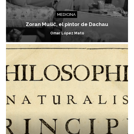
MEDICINA
Zoran Mušič, el pintor de Dachau
Omar López Mato