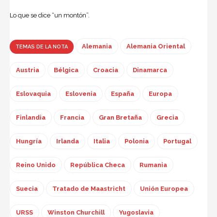
Lo que se dice “un montón”.
Alemania
Alemania Oriental
TEMAS DE LA NOTA
Austria
Bélgica
Croacia
Dinamarca
Eslovaquia
Eslovenia
España
Europa
Finlandia
Francia
Gran Bretaña
Grecia
Hungría
Irlanda
Italia
Polonia
Portugal
Reino Unido
República Checa
Rumania
Suecia
Tratado de Maastricht
Unión Europea
URSS
Winston Churchill
Yugoslavia