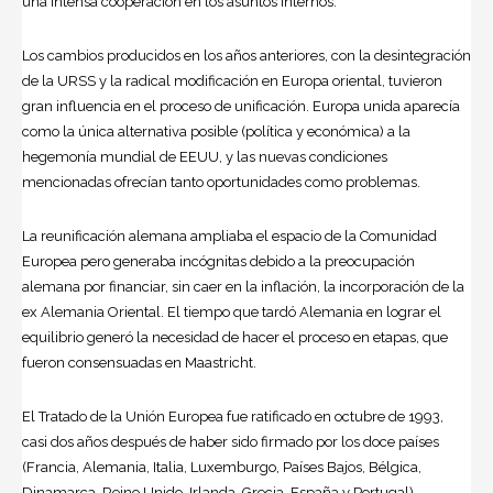
una intensa cooperación en los asuntos internos.
Los cambios producidos en los años anteriores, con la desintegración
de la URSS y la radical modificación en Europa oriental, tuvieron
gran influencia en el proceso de unificación. Europa unida aparecía
como la única alternativa posible (política y económica) a la
hegemonía mundial de EEUU, y las nuevas condiciones
mencionadas ofrecían tanto oportunidades como problemas.
La reunificación alemana ampliaba el espacio de la Comunidad
Europea pero generaba incógnitas debido a la preocupación
alemana por financiar, sin caer en la inflación, la incorporación de la
ex
Alemania Oriental
. El tiempo que tardó Alemania en lograr el
equilibrio generó la necesidad de hacer el proceso en etapas, que
fueron consensuadas en Maastricht.
El Tratado de la Unión Europea fue ratificado en octubre de 1993,
casi dos años después de haber sido firmado por los doce países
(Francia, Alemania, Italia, Luxemburgo, Países Bajos, Bélgica,
Dinamarca, Reino Unido, Irlanda, Grecia, España y Portugal),