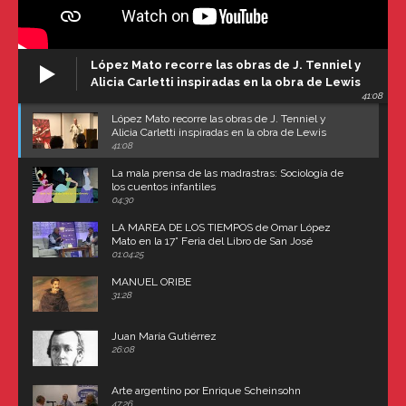
López Mato recorre las obras de J. Tenniel y
Alicia Carletti inspiradas en la obra de Lewis
41:08
Carroll
López Mato recorre las obras de J. Tenniel y
Alicia Carletti inspiradas en la obra de Lewis
Carroll
41:08
La mala prensa de las madrastras: Sociología de
los cuentos infantiles
04:30
LA MAREA DE LOS TIEMPOS de Omar López
Mato en la 17° Feria del Libro de San José
(Uruguay)
01:04:25
MANUEL ORIBE
31:28
Juan María Gutiérrez
26:08
Arte argentino por Enrique Scheinsohn
47:26