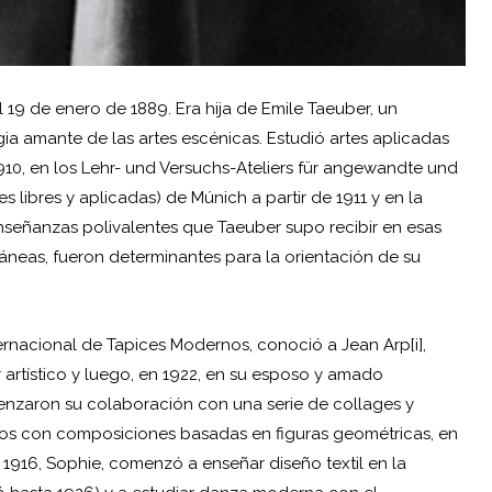
 19 de enero de 1889. Era hija de Emile Taeuber, un
gia amante de las artes escénicas. Estudió artes aplicadas
 1910, en los Lehr- und Versuchs-Ateliers für angewandte und
es libres y aplicadas) de Múnich a partir de 1911 y en la
señanzas polivalentes que Taeuber supo recibir en esas
ráneas, fueron determinantes para la orientación de su
ernacional de Tapices Modernos, conoció a Jean Arp[i],
artístico y luego, en 1922, en su esposo y amado
enzaron su colaboración con una serie de collages y
ctos con composiciones basadas en figuras geométricas, en
n 1916, Sophie, comenzó a enseñar diseño textil en la