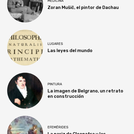
MEDICINA
Zoran Mušič, el pintor de Dachau
LUGARES
Las leyes del mundo
PINTURA
La imagen de Belgrano, un retrato
en construcción
EFEMÉRIDES
La nariz de Cleopatra y las