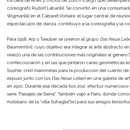
Escuela de Artes y Oficios de Zúrich (cargo que desempeñ
coreógrafo Rudolf Laban[ii]. Se convirtió en una consumad
Wigman[iii] en el Cabaret Voltaire, el lugar central de reuni
espectáculos de danza, contribuyó a la coreografía y la con
Para 1918, Arp y Taeuber se unieron al grupo
Das Neue Leb
Baumann[vi], cuyo objetivo era integrar el arte abstracto e
realizó una de las contribuciones más originales al género
confeccionaron y en las que pintaron caras geométricas es
Sophie, creó marionetas para la producción del cuento de ha
expuso junto con los
Das Neue Leben
en una galería de ar
en 1920. Durante esa década (los 20s), efectuó numerosos vi
serie “Paisajes de Siena”. También viajó a París, donde conoció
mobiliario de la “villa Suhaglia”[ix] para sus amigos teósofos 