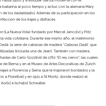
ó hasta 1926) y a estudiar danza moderna con el
a bailarina al poco tiempo y actuó con la alemana Mary
ón de los dadaístas[iv]. Además de su participación en los
fección de los trajes y disfraces.
en
(La Nueva Vida) fundado por Marcel Janco[v] y Fritz
n la vida cotidiana. Durante ese mismo año, el matrimonio
 Dadá: la serie de cabezas de madera “
Cabezas Dadá
“, que
tilizadas (incluida una de Jean). También con madera,
das de Carlo Gozzi[vii] de 1762 “El rey ciervo”, las cuales
te de Berna y en el Museo de Artes Decorativas de Zúrich
ajes a Florencia y Siena que le inspiraron bordados y la
 a Poiret[viii] y en 1921 a St Moritz, donde realizó el
Aor[x] e Ischa[xi] Schwaller.