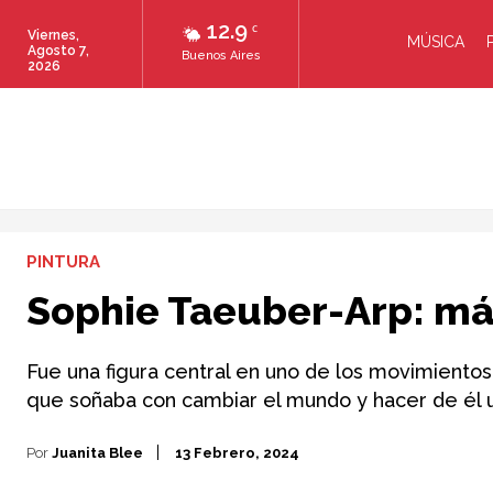
12.9
C
Viernes,
MÚSICA
Agosto 7,
Buenos Aires
2026
PINTURA
Sophie Taeuber-Arp: má
Fue una figura central en uno de los movimientos
que soñaba con cambiar el mundo y hacer de él un
Por
Juanita Blee
13 Febrero, 2024