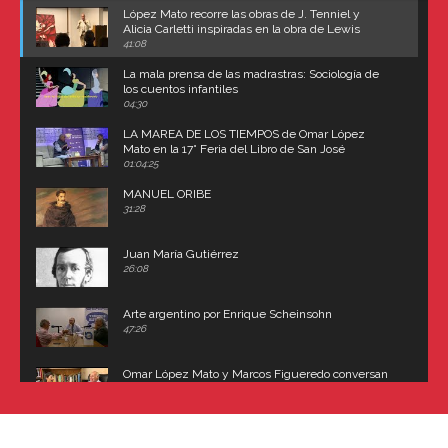
López Mato recorre las obras de J. Tenniel y
Alicia Carletti inspiradas en la obra de Lewis
Carroll
41:08
La mala prensa de las madrastras: Sociología de
los cuentos infantiles
04:30
LA MAREA DE LOS TIEMPOS de Omar López
Mato en la 17° Feria del Libro de San José
(Uruguay)
01:04:25
MANUEL ORIBE
31:28
Juan María Gutiérrez
26:08
Arte argentino por Enrique Scheinsohn
47:26
Omar López Mato y Marcos Figueredo conversan
sobre: Revolución de Lavalle y fusilamiento de
Dorrego
16:42
El historiador y editor argentino, Ricardo de Titto,