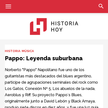
Historia
HISTORIA
MÚSICA
Pappo: Leyenda suburbana
Hoy
Norberto "Pappo" Napolitano fue uno de los
guitarristas más destacados del blues argentino,
partícipe de agrupaciones seminales del rock como
Los Gatos, Conexión Nº 5, Los abuelos de la nada,
Aeroblus y Riff. Su proyecto Pappo´s Blues,
originalmente junto a David Lebón y Black Amaya,
produjo siete discos en diez años, y fue una luz guía