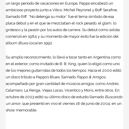
un largo período de vacaciones en Europa, Pappo encabezó un
ambicioso proyecto junto a Vitico, Michel Peyronel y Boff Serafine,
llamado Riff. “No detenga su motor” fue el tema símbolo de esa
placa debut y en el que se mezclaban el rock pesado, el glam, lo
grotesco y la pasión por los autos de carrera. Su debut como solista
comenzó en 1984 y su momento de mayor éxito fue la edición del
álbum
Blues local
en 1992.
Su amplio reconocimiento, lo llevó a tocar tanto en Argentina como
en el exterior, como invitado de B. B. King, quien lo eligió como uno
de los mejores guitarristas de todos los tiempos. Hacia el 2000 editó
un disco tributo a Pappo’s Blues, llamado
Pappo & Amigos
,
acompañado por gran cantidad de músicos amigos, como Andrés
Calamaro, La Renga, Viejas Locas, Vicentico y Moris, entre otros. En
octubre de 2003 editó su último disco de estudio llamado
Buscando
un amor
, que presentó en vivo el viernes 18 de junio de 2004, en un
show memorable.