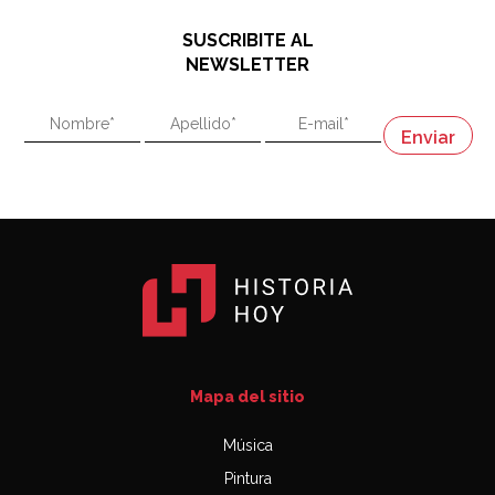
hablando de el Manco Paz (José María Paz)
48:03
SUSCRIBITE AL
"En política, la estupidez no es una desventaja"
NEWSLETTER
02:58
"En política, la estupidez no es una desventaja"
Napoleón
03:06
Mapa del sitio
Música
Pintura